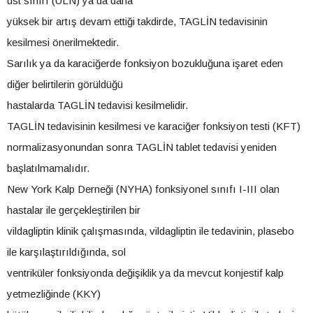
üst sınırı (ULN) ya da daha
yüksek bir artış devam ettiği takdirde, TAGLİN tedavisinin
kesilmesi önerilmektedir.
Sarılık ya da karaciğerde fonksiyon bozukluğuna işaret eden
diğer belirtilerin görüldüğü
hastalarda TAGLİN tedavisi kesilmelidir.
TAGLİN tedavisinin kesilmesi ve karaciğer fonksiyon testi (KFT)
normalizasyonundan sonra TAGLİN tablet tedavisi yeniden
başlatılmamalıdır.
New York Kalp Derneği (NYHA) fonksiyonel sınıfı I-III olan
hastalar ile gerçekleştirilen bir
vildagliptin klinik çalışmasında, vildagliptin ile tedavinin, plasebo
ile karşılaştırıldığında, sol
ventriküler fonksiyonda değişiklik ya da mevcut konjestif kalp
yetmezliğinde (KKY)