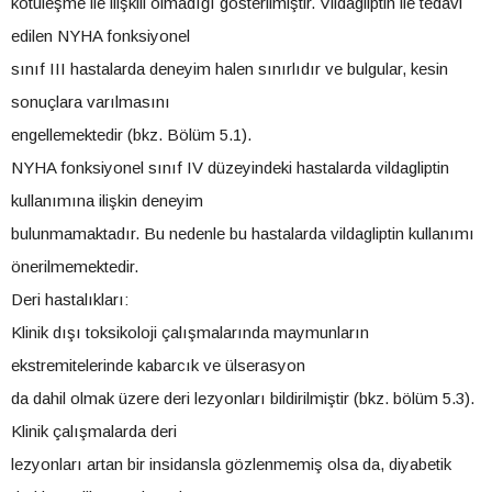
kötüleşme ile ilişkili olmadığı gösterilmiştir. Vildagliptin ile tedavi
edilen NYHA fonksiyonel
sınıf III hastalarda deneyim halen sınırlıdır ve bulgular, kesin
sonuçlara varılmasını
engellemektedir (bkz. Bölüm 5.1).
NYHA fonksiyonel sınıf IV düzeyindeki hastalarda vildagliptin
kullanımına ilişkin deneyim
bulunmamaktadır. Bu nedenle bu hastalarda vildagliptin kullanımı
önerilmemektedir.
Deri hastalıkları:
Klinik dışı toksikoloji çalışmalarında maymunların
ekstremitelerinde kabarcık ve ülserasyon
da dahil olmak üzere deri lezyonları bildirilmiştir (bkz. bölüm 5.3).
Klinik çalışmalarda deri
lezyonları artan bir insidansla gözlenmemiş olsa da, diyabetik