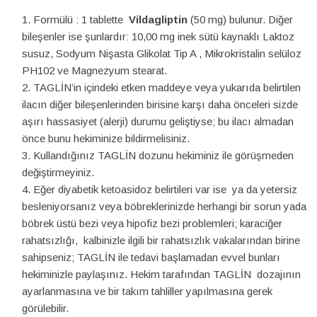
Formülü : 1 tablette
Vildagliptin
(50 mg) bulunur. Diğer
bileşenler ise şunlardır: 10,00 mg inek sütü kaynaklı Laktoz
susuz, Sodyum Nişasta Glikolat Tip A , Mikrokristalin selüloz
PH102 ve Magnezyum stearat.
TAGLİN’in içindeki etken maddeye veya yukarıda belirtilen
ilacın diğer bileşenlerinden birisine karşı daha önceleri sizde
aşırı hassasiyet (alerji) durumu geliştiyse; bu ilacı almadan
önce bunu hekiminize bildirmelisiniz.
Kullandığınız TAGLİN dozunu hekiminiz ile görüşmeden
değiştirmeyiniz.
Eğer diyabetik ketoasidoz belirtileri var ise ya da yetersiz
besleniyorsanız veya böbreklerinizde herhangi bir sorun yada
böbrek üstü bezi veya hipofiz bezi problemleri; karaciğer
rahatsızlığı, kalbinizle ilgili bir rahatsızlık vakalarından birine
sahipseniz; TAGLİN ile tedavi başlamadan evvel bunları
hekiminizle paylaşınız. Hekim tarafından TAGLİN dozajının
ayarlanmasına ve bir takım tahliller yapılmasına gerek
görülebilir.