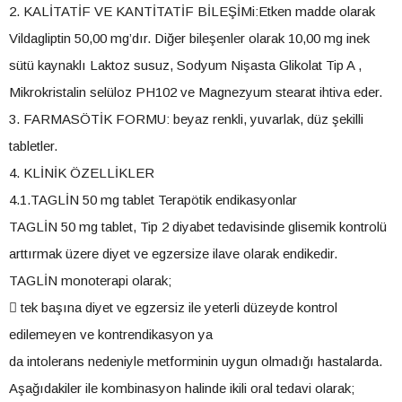
2. KALİTATİF VE KANTİTATİF BİLEŞİMi:Etken madde olarak
Vildagliptin 50,00 mg’dır. Diğer bileşenler olarak 10,00 mg inek
sütü kaynaklı Laktoz susuz, Sodyum Nişasta Glikolat Tip A ,
Mikrokristalin selüloz PH102 ve Magnezyum stearat ihtiva eder.
3. FARMASÖTİK FORMU: beyaz renkli, yuvarlak, düz şekilli
tabletler.
4. KLİNİK ÖZELLİKLER
4.1.TAGLİN 50 mg tablet Terapötik endikasyonlar
TAGLİN 50 mg tablet, Tip 2 diyabet tedavisinde glisemik kontrolü
arttırmak üzere diyet ve egzersize ilave olarak endikedir.
TAGLİN monoterapi olarak;
 tek başına diyet ve egzersiz ile yeterli düzeyde kontrol
edilemeyen ve kontrendikasyon ya
da intolerans nedeniyle metforminin uygun olmadığı hastalarda.
Aşağıdakiler ile kombinasyon halinde ikili oral tedavi olarak;