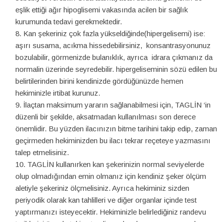
eşlik ettiği ağır hipoglisemi vakasında acilen bir sağlık
kurumunda tedavi gerekmektedir.
Kan şekeriniz çok fazla yükseldiğinde(hipergelisemi) ise:
aşırı susama, acıkma hissedebilirsiniz, konsantrasyonunuz
bozulabilir, görmenizde bulanıklık, ayrıca idrara çıkmanız da
normalin üzerinde seyredebilir. hipergeliseminin sözü edilen bu
belirtilerinden birini kendinizde gördüğünüzde hemen
hekiminizle irtibat kurunuz.
İlaçtan maksimum yararın sağlanabilmesi için, TAGLİN ‘in
düzenli bir şekilde, aksatmadan kullanılması son derece
önemlidir. Bu yüzden ilacınızın bitme tarihini takip edip, zaman
geçirmeden hekiminizden bu ilacı tekrar reçeteye yazmasını
talep etmelisiniz.
TAGLİN kullanırken kan şekerinizin normal seviyelerde
olup olmadığından emin olmanız için kendiniz şeker ölçüm
aletiyle şekeriniz ölçmelisiniz. Ayrıca hekiminiz sizden
periyodik olarak kan tahlilleri ve diğer organlar içinde test
yaptırmanızı isteyecektir. Hekiminizle belirlediğiniz randevu