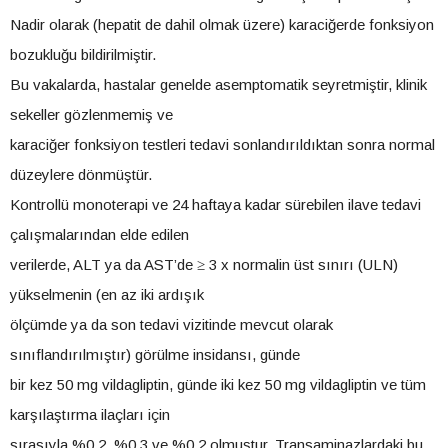
Nadir olarak (hepatit de dahil olmak üzere) karaciğerde fonksiyon
bozukluğu bildirilmiştir.
Bu vakalarda, hastalar genelde asemptomatik seyretmiştir, klinik
sekeller gözlenmemiş ve
karaciğer fonksiyon testleri tedavi sonlandırıldıktan sonra normal
düzeylere dönmüştür.
Kontrollü monoterapi ve 24 haftaya kadar sürebilen ilave tedavi
çalışmalarından elde edilen
verilerde, ALT ya da AST’de ≥ 3 x normalin üst sınırı (ULN)
yükselmenin (en az iki ardışık
ölçümde ya da son tedavi vizitinde mevcut olarak
sınıflandırılmıştır) görülme insidansı, günde
bir kez 50 mg vildagliptin, günde iki kez 50 mg vildagliptin ve tüm
karşılaştırma ilaçları için
sırasıyla %0.2, %0.3 ve %0.2 olmuştur. Transaminazlardaki bu