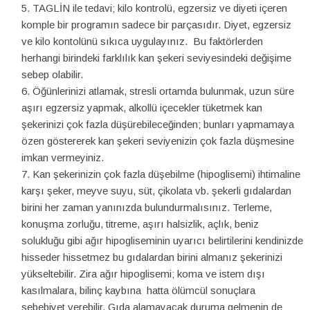
TAGLİN ile tedavi; kilo kontrolü, egzersiz ve diyeti içeren
komple bir programın sadece bir parçasıdır. Diyet, egzersiz
ve kilo kontolünü sıkıca uygulayınız. Bu faktörlerden
herhangi birindeki farklılık kan şekeri seviyesindeki değişime
sebep olabilir.
Öğünlerinizi atlamak, stresli ortamda bulunmak, uzun süre
aşırı egzersiz yapmak, alkollü içecekler tüketmek kan
şekerinizi çok fazla düşürebileceğinden; bunları yapmamaya
özen göstererek kan şekeri seviyenizin çok fazla düşmesine
imkan vermeyiniz.
Kan şekerinizin çok fazla düşebilme (hipoglisemi) ihtimaline
karşı şeker, meyve suyu, süt, çikolata vb. şekerli gıdalardan
birini her zaman yanınızda bulundurmalısınız. Terleme,
konuşma zorluğu, titreme, aşırı halsizlik, açlık, beniz
solukluğu gibi ağır hipogliseminin uyarıcı belirtilerini kendinizde
hisseder hissetmez bu gıdalardan birini almanız şekerinizi
yükseltebilir. Zira ağır hipoglisemi; koma ve istem dışı
kasılmalara, bilinç kaybına hatta ölümcül sonuçlara
sebebiyet verebilir. Gıda alamayacak duruma gelmenin de