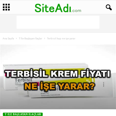
Ana Sayfa
T İle Başlayan İlaçlar
Terbisil hap ne işe yarar
T İLE BAŞLAYAN İLAÇLAR