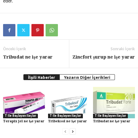
eder.
Önceki İçerik
Sonraki İçerik
Tribudat ne işe yarar
Zincfort şurup ne işe yarar
İlgili Haberler
Yazarın Diğer İçerikleri
T İle Başlayan İlaçlar
T İle Başlayan İlaçlar
T İle Başlayan İlaçlar
Terapix jel ne işe yarar
Tribeksol ne işe yarar
Tribudat ne işe yarar