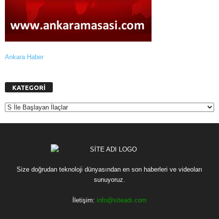
Ankara Haber
KATEGORİ
K
A
T
E
G
O
R
Size doğrudan teknoloji dünyasından en son haberleri ve videoları
İ
sunuyoruz.
İletişim:
info@siteadı.com