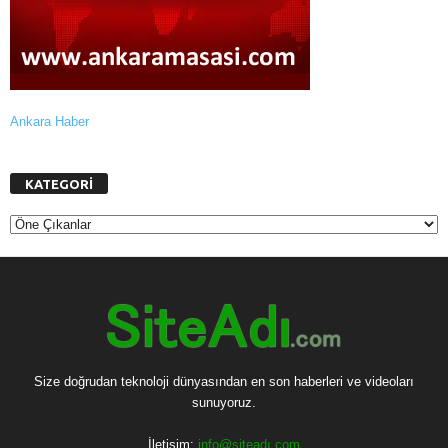
Ankara Haber
KATEGORİ
K
A
T
E
G
O
R
İ
Size doğrudan teknoloji dünyasından en son haberleri ve videoları
sunuyoruz.
İletişim:
info@siteadı.com