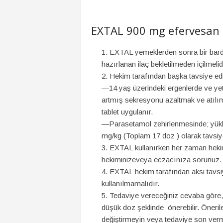
EXTAL 900 mg efervesan ta
EXTAL yemeklerden sonra bir bardak 
hazırlanan ilaç bekletilmeden içilmeli
Hekim tarafından başka tavsiye edi
—14 yaş üzerindeki ergenlerde ve yetiş
artmış sekresyonu azaltmak ve atılı
tablet uygulanır.
—Parasetamol zehirlenmesinde; yükl
mg/kg (Toplam 17 doz ) olarak tavsiye 
EXTAL kullanırken her zaman hekim
hekiminizeveya eczacınıza sorunuz.
EXTAL hekim tarafından aksi tavs
kullanılmamalıdır.
Tedaviye vereceğiniz cevaba göre,
düşük doz şeklinde önerebilir. Öner
değiştirmeyin veya tedaviye son ver