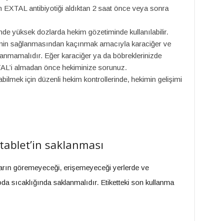
ın EXTAL antibiyotiği aldıktan 2 saat önce veya sonra
e yüksek dozlarda hekim gözetiminde kullanılabilir.
enin sağlanmasından kaçınmak amacıyla karaciğer ve
lanmamalıdır. Eğer karaciğer ya da böbreklerinizde
AL’i almadan önce hekiminize sorunuz.
bilmek için düzenli hekim kontrollerinde, hekimin gelişimi
ablet’in saklanması
arın göremeyeceği, erişemeyeceği yerlerde ve
oda sıcaklığında saklanmalıdır. Etiketteki son kullanma