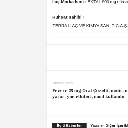
İlaç Marka İsmi :
EXTAL 900 mg efervesa
Ruhsat sahibi :
TERRA ILAÇ VE KIMYA SAN. TIC.A.Ş.
Önceki İçerik
Fevere 25 mg Oral Çözelti, nedir, n
yarar, yan etkileri, nasıl kullanılır
İlgili Haberler
Yazarın Diğer İçerikl