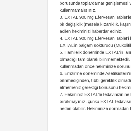
borusunda toplardamar genişlemesi 
kullanmamalısınız.
EXTAL 900 mg Efervesan Tablet’le 
bir değişiklik (mesela kızarıklık, kaşı
acilen hekiminizi haberdar ediniz.
EXTAL 900 mg Efervesan Tablet’i kul
EXTAL’in balgam söktürücü (Mukolitik) 
Hamilelik döneminde EXTAL’in anne
olmadığı tam olarak bilinmemektedir
kullanmadan önce hekiminize sorunu
Emzirme döneminde Asetilsistein’i
bilinmediğinden, tıbbi gereklilik ol
etmemeniz gerektiği konusunu hekimi
Hekiminiz EXTAL’le tedavinizin ne k
bırakmayınız, çünkü EXTAL tedavisin
neden olabilir. Hekiminize sormadan