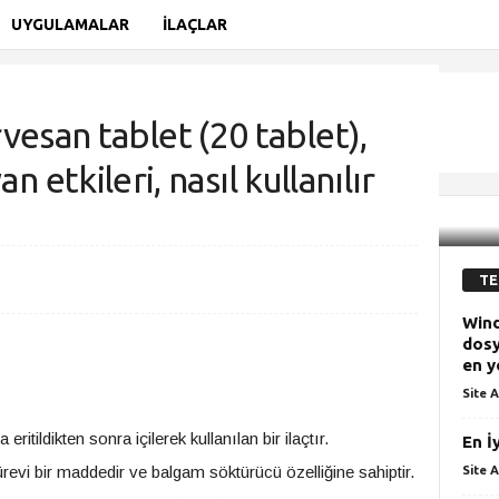
UYGULAMALAR
İLAÇLAR
esan tablet (20 tablet),
an etkileri, nasıl kullanılır
n tablet (20 tablet), nedir, ne işe yarar, yan...
TE
Wind
dosy
en y
Site A
a eritildikten sonra içilerek kullanılan bir ilaçtır.
En İ
 türevi bir maddedir ve balgam söktürücü özelliğine sahiptir.
Site A