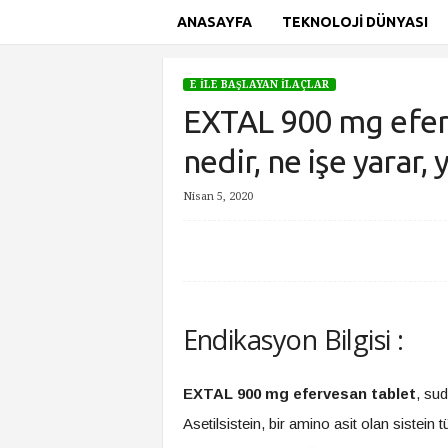
ANASAYFA
TEKNOLOJI DÜNYASI
S
i
E İLE BAŞLAYAN İLAÇLAR
t
EXTAL 900 mg eferv
e
A
nedir, ne işe yarar, y
d
ı
Nisan 5, 2020
Ana Sayfa
E İle Başlayan İlaçlar
EXTAL 900 mg efervesa
Endikasyon Bilgisi :
EXTAL 900 mg efervesan tablet
, sud
Asetilsistein, bir amino asit olan sistein