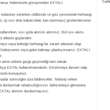
Trafi
varsa; hekiminizle görüşmeden EXTAL’i
tedaviniz sürerken cildinizde ve göz çevresinde herhangi
ntı, içi sıvı dolu kabarcıklar, kan oturması) gözlemlerseniz
lanırken, sıvı gıda alımını artırınız. Bol sıvı alımı
etkisini güçlendirir.
ye veya bebeğe herhangi bir zararlı etkisinin olup
. Gebeyseniz veya gebe kalmayı planlıyorsanız, EXTAL’i
z.
n anne sütüne geçip geçmediği tam olarak
madıkça EXTAL kullanılmamalıdır. Emzirmeye devam edip
nizle konuşunuz.
adar süreceğini size bildirecektir. Tedaviyi erken
i durdurmak rahatsızlığınızın daha kötüye gitmesine
 EXTAL alımını durdurmayınız.