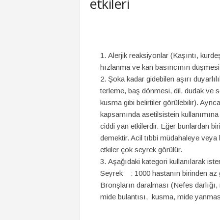
etkileri
Alerjik reaksiyonlar (Kaşıntı, kurdeş
hızlanma ve kan basıncının düşmesi
Şoka kadar gidebilen aşırı duyarlılı
terleme, baş dönmesi, dil, dudak ve 
kusma gibi belirtiler görülebilir). Ayn
kapsamında asetilsistein kullanımına 
ciddi yan etkilerdir. Eğer bunlardan bi
demektir. Acil tıbbi müdahaleye veya 
etkiler çok seyrek görülür.
Aşağıdaki kategori kullanılarak isten
Seyrek : 1000 hastanın birinden az gö
Bronşların daralması (Nefes darlığı, n
mide bulantısı, kusma, mide yanması, i