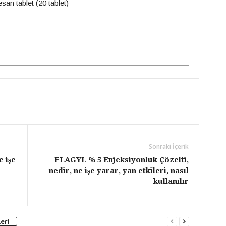
n tablet (20 tablet)
Sonraki İçerik
e işe
FLAGYL % 5 Enjeksiyonluk Çözelti,
nedir, ne işe yarar, yan etkileri, nasıl
kullanılır
eri