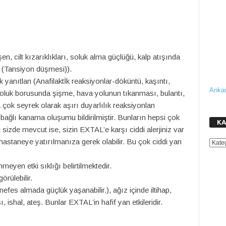
en, cilt kızarıklıkları, soluk alma güçlüğü, kalp atışında
 (Tansiyon düşmesi)).
k yanıtlan (Anafilaktİk reaksiyonlar-döküntü, kaşıntı,
Ankar
soluk borusunda şişme, hava yolunun tıkanması, bulantı,
ca çok seyrek olarak aşırı duyarlılık reaksiyonlan
bağlı kanama oluşumu bildirilmiştir. Bunların hepsi çok
KA
ri sizde mevcut ise, sizin EXTAL’e karşı ciddi alerjiniz var
hastaneye yatırılmanıza gerek olabilir. Bu çok ciddi yan
KATE
meyen etki sıklığı belirtilmektedir.
rülebilir.
efes almada güçlük yaşanabilir.), ağız içinde iltihap,
shal, ateş. Bunlar EXTAL’in hafif yan etkileridir.