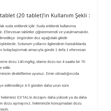
blet (20 tablet)’in Kullanım Şekli :
suda eritilerek içilir. Suda eritilerek kullanıma
dir. Efervesan tabletler çiğnenmemeli ve yutulmamalıdır.
lmedikçe öngörülen doz aşağıdaki gibidir:
kinlerde; Solunum yollarını ilgilendiren hastalıklarda
mı kolaylaştırmak amacıyla günde 1 defa 1 efervesan
eme dozu 140 mg/kg, idame dozu ise 4 saatte bir 70
edilir.
inizin direktiflerine uyunuz. Emin olmadığınızda
iye edilmedikçe 4-5 günden daha uzun süre
 hekiminiz EXTAL’in dozajını daha yüksek ya da daha
ilen dozu aşmayınız. hekiminizle konuşmadan dozu
meyin.