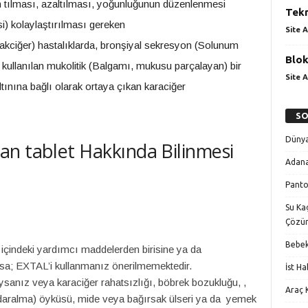
tılması, azaltılması, yoğunluğunun düzenlenmesi
Tekn
) kolaylaştırılması gereken
Site A
kciğer) hastalıklarda, bronşiyal sekresyon (Solunum
Blok
e kullanılan mukolitik (Balgamı, mukusu parçalayan) bir
Site A
tınına bağlı olarak ortaya çıkan karaciğer
SO
Dünya
n tablet Hakkında Bilinmesi
Adana
Panto
Su Kaç
Çözü
Bebek
çindeki yardımcı maddelerden birisine ya da
arsa; EXTAL’i kullanmanız önerilmemektedir.
İst H
ysanız veya karaciğer rahatsızlığı, böbrek bozukluğu, ,
Araç K
aralma) öyküsü, mide veya bağırsak ülseri ya da yemek