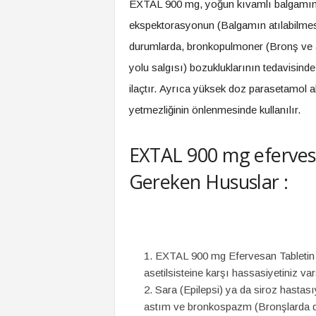
EXTAL 900 mg, yoğun kıvamlı balgamın 
ekspektorasyonun (Balgamın atılabilmesi
durumlarda, bronkopulmoner (Bronş ve a
yolu salgısı) bozukluklarının tedavisind
ilaçtır. Ayrıca yüksek doz parasetamol al
yetmezliğinin önlenmesinde kullanılır.
EXTAL 900 mg efervesa
Gereken Hususlar :
EXTAL 900 mg Efervesan Tabletin i
asetilsisteine karşı hassasiyetiniz v
Sara (Epilepsi) ya da siroz hastası
astım ve bronkospazm (Bronşlarda d