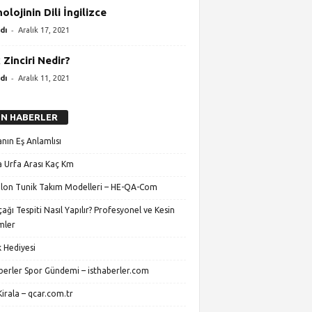
olojinin Dili İngilizce
-
dı
Aralık 17, 2021
 Zinciri Nedir?
-
dı
Aralık 11, 2021
N HABERLER
nın Eş Anlamlısı
 Urfa Arası Kaç Km
lon Tunik Takım Modelleri – HE-QA-Com
ağı Tespiti Nasıl Yapılır? Profesyonel ve Kesin
mler
 Hediyesi
aberler Spor Gündemi – isthaberler.com
irala – qcar.com.tr