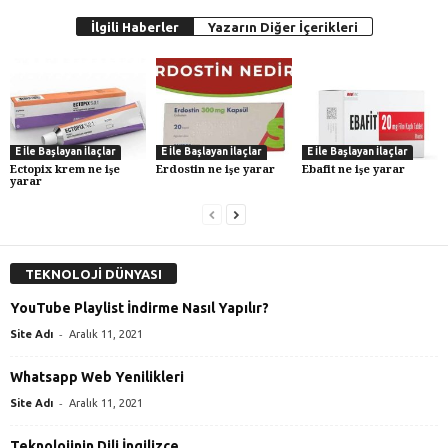
İlgili Haberler
Yazarın Diğer İçerikleri
E İle Başlayan İlaçlar
E İle Başlayan İlaçlar
E İle Başlayan İlaçlar
Ectopix krem ne işe
Erdostin ne işe yarar
Ebafit ne işe yarar
yarar
TEKNOLOJİ DÜNYASI
YouTube Playlist İndirme Nasıl Yapılır?
-
Site Adı
Aralık 11, 2021
Whatsapp Web Yenilikleri
-
Site Adı
Aralık 11, 2021
Teknolojinin Dili İngilizce