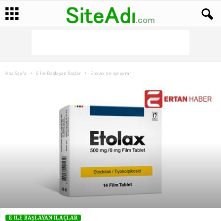
Ana Sayfa
E İle Başlayan İlaçlar
Etolax ne işe yarar
E İLE BAŞLAYAN İLAÇLAR