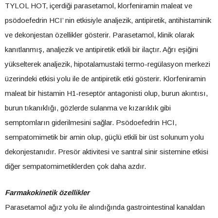
TYLOL HOT, içerdiği parasetamol, klorfeniramin maleat ve
psödoefedrin HCI’ nin etkisiyle analjezik, antipiretik, antihistaminik
ve dekonjestan özellikler gösterir. Parasetamol, klinik olarak
kanıtlanmış, analjezik ve antipiretik etkili bir ilaçtır. Ağrı eşiğini
yükselterek analjezik, hipotalamustaki termo-regülasyon merkezi
üzerindeki etkisi yolu ile de antipiretik etki gösterir. Klorfeniramin
maleat bir histamin H1-reseptör antagonisti olup, burun akıntısı,
burun tıkanıklığı, gözlerde sulanma ve kızarıklık gibi
semptomların giderilmesini sağlar. Psödoefedrin HCI,
sempatomimetik bir amin olup, güçlü etkili bir üst solunum yolu
dekonjestanıdır. Presör aktivitesi ve santral sinir sistemine etkisi
diğer sempatomimetiklerden çok daha azdır.
Farmakokinetik özellikler
Parasetamol ağız yolu ile alındığında gastrointestinal kanaldan