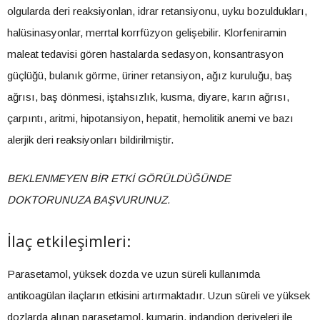
olgularda deri reaksiyonlan, idrar retansiyonu, uyku bozuldukları,
halüsinasyonlar, merrtal korrfüzyon gelişebilir. Klorfeniramin
maleat tedavisi gören hastalarda sedasyon, konsantrasyon
güçlüğü, bulanık görme, üriner retansiyon, ağız kuruluğu, baş
ağrısı, baş dönmesi, iştahsızlık, kusma, diyare, karın ağrısı,
çarpıntı, aritmi, hipotansiyon, hepatit, hemolitik anemi ve bazı
alerjik deri reaksiyonları bildirilmiştir.
BEKLENMEYEN BİR ETKİ GÖRÜLDÜĞÜNDE
DOKTORUNUZA BAŞVURUNUZ.
İlaç etkileşimleri:
Parasetamol, yüksek dozda ve uzun süreli kullanımda
antikoagülan ilaçların etkisini artırmaktadır. Uzun süreli ve yüksek
dozlarda alınan parasetamol, kumarin, indandion deriveleri ile