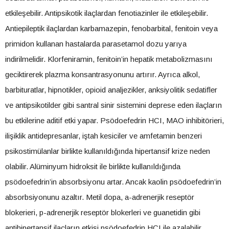
etkileşebilir. Antipsikotik ilaçlardan fenotiazinler ile etkileşebilir.
Antiepileptik ilaçlardan karbamazepin, fenobarbital, fenitoin veya
primidon kullanan hastalarda parasetamol dozu yarıya
indirilmelidir. Klorfeniramin, fenitoin’in hepatik metabolizmasını
geciktirerek plazma konsantrasyonunu artırır. Ayrıca alkol,
barbituratlar, hipnotikler, opioid analjezikler, anksiyolitik sedatifler
ve antipsikotilder gibi santral sinir sistemini deprese eden ilaçların
bu etkilerine aditif etki yapar. Psödoefedrin HCI, MAO inhibitörieri,
ilişiklik antidepresanlar, iştah kesiciler ve amfetamin benzeri
psikostimülanlar birlikte kullanıldığında hipertansif krize neden
olabilir. Alüminyum hidroksit ile birlikte kullanıldığında
psödoefedrin’in absorbsiyonu artar. Ancak kaolin psödoefedrin’in
absorbsiyonunu azaltır. Metil dopa, a-adrenerjik reseptör
blokerieri, p-adrenerjik reseptör blokerleri ve guanetidin gibi
antihipertansif ilaçların etkisi psödoefedrin HCI ile azalabilir.