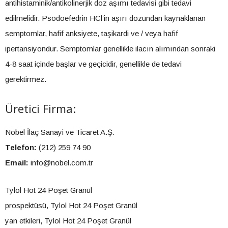
antihistaminik/antikolinerjik doz aşımı tedavisi gibi tedavi
edilmelidir. Psödoefedrin HCl’in aşırı dozundan kaynaklanan
semptomlar, hafif anksiyete, taşikardi ve / veya hafif
ipertansiyondur. Semptomlar genellikle ilacın alımından sonraki
4-8 saat içinde başlar ve geçicidir, genellikle de tedavi
gerektirmez.
Üretici Firma:
Nobel İlaç Sanayi ve Ticaret A.Ş.
Telefon:
(212) 259 74 90
Email:
info@nobel.com.tr
Tylol Hot 24 Poşet Granül
prospektüsü, Tylol Hot 24 Poşet Granül
yan etkileri, Tylol Hot 24 Poşet Granül