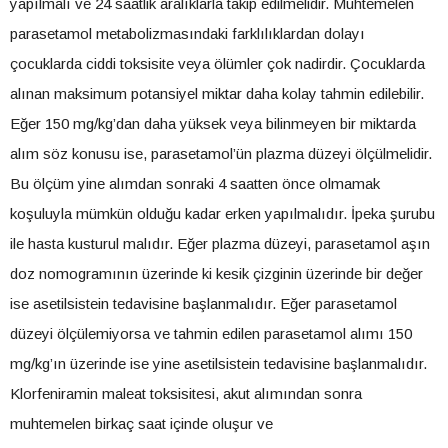
yapılmalı ve 24 saatlik aralıklarla takip edilmelidir. Muhtemelen
parasetamol metabolizmasındaki farklılıklardan dolayı
çocuklarda ciddi toksisite veya ölümler çok nadirdir. Çocuklarda
alınan maksimum potansiyel miktar daha kolay tahmin edilebilir.
Eğer 150 mg/kg’dan daha yüksek veya bilinmeyen bir miktarda
alım söz konusu ise, parasetamol’ün plazma düzeyi ölçülmelidir.
Bu ölçüm yine alımdan sonraki 4 saatten önce olmamak
koşuluyla mümkün olduğu kadar erken yapılmalıdır. İpeka şurubu
ile hasta kusturul malıdır. Eğer plazma düzeyi, parasetamol aşın
doz nomogramının üzerinde ki kesik çizginin üzerinde bir değer
ise asetilsistein tedavisine başlanmalıdır. Eğer parasetamol
düzeyi ölçülemiyorsa ve tahmin edilen parasetamol alımı 150
mg/kg’ın üzerinde ise yine asetilsistein tedavisine başlanmalıdır.
Klorfeniramin maleat toksisitesi, akut alımından sonra
muhtemelen birkaç saat içinde oluşur ve