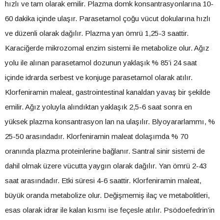
hızlı ve tam olarak emilir. Plazma domk konsantrasyonlarına 10-
60 dakika içinde ulaşır. Parasetamol çoğu vücut dokularına hızlı
ve düzenli olarak dağılır. Plazma yan ömrü 1,25-3 saattir.
Karaciğerde mikrozomal enzim sistemi ile metabolize olur. Ağız
yolu ile alınan parasetamol dozunun yaklaşık % 85’i 24 saat
içinde idrarda serbest ve konjuge parasetamol olarak atılır.
Klorfeniramin maleat, gastrointestinal kanaldan yavaş bir şekilde
emilir. Ağız yoluyla alındıktan yaklaşık 2,5-6 saat sonra en
yüksek plazma konsantrasyon lan na ulaşılır. Blyoyararlammı, %
25-50 arasındadır. Klorfeniramin maleat dolaşımda % 70
oranında plazma proteinlerine bağlanır. Santral sinir sistemi de
dahil olmak üzere vücutta yaygın olarak dağılır. Yan ömrü 2-43
saat arasındadır. Etki süresi 4-6 saattir. Klorfeniramin maleat,
büyük oranda metabolize olur. Değişmemiş ilaç ve metabolitleri,
esas olarak idrar ile kalan kısmı ise feçesle atılır. Psödoefedrin’in