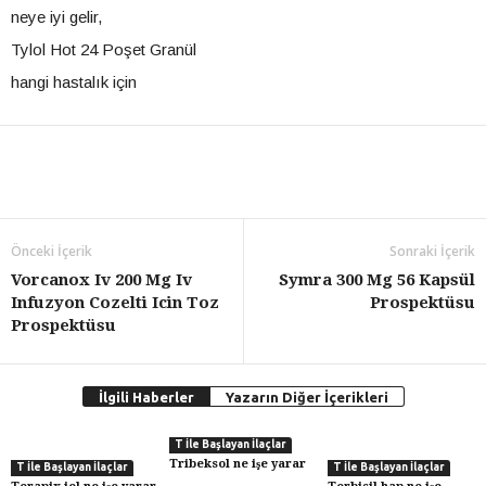
neye iyi gelir,
Tylol Hot 24 Poşet Granül
hangi hastalık için
Önceki İçerik
Sonraki İçerik
Vorcanox Iv 200 Mg Iv
Symra 300 Mg 56 Kapsül
Infuzyon Cozelti Icin Toz
Prospektüsu
Prospektüsu
İlgili Haberler
Yazarın Diğer İçerikleri
T İle Başlayan İlaçlar
Tribeksol ne işe yarar
T İle Başlayan İlaçlar
T İle Başlayan İlaçlar