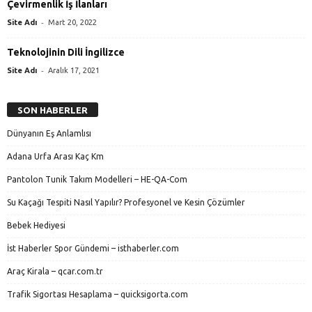
Çevirmenlik İş İlanları
-
Site Adı
Mart 20, 2022
Teknolojinin Dili İngilizce
-
Site Adı
Aralık 17, 2021
SON HABERLER
Dünyanın Eş Anlamlısı
Adana Urfa Arası Kaç Km
Pantolon Tunik Takım Modelleri – HE-QA-Com
Su Kaçağı Tespiti Nasıl Yapılır? Profesyonel ve Kesin Çözümler
Bebek Hediyesi
İst Haberler Spor Gündemi – isthaberler.com
Araç Kirala – qcar.com.tr
Trafik Sigortası Hesaplama – quicksigorta.com