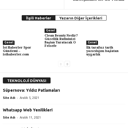
İlgili Haberler
Yazarın Diğer İçerikleri
Genel
Clean Beauty Nedir?
Güzellik Rutininizi
Baştan Yaratacak O
Genel
Genel
Felsefe
İst Haberler Spor
İlk tarafsız tarih
Gündemi –
yazıcılığını başlatan
isthaberler.com
uygarlık
TEKNOLOJİ DÜNYASI
Süpernova: Yıldız Patlamaları
-
Site Adı
Aralık 5, 2021
Whatsapp Web Yenilikleri
-
Site Adı
Aralık 11, 2021