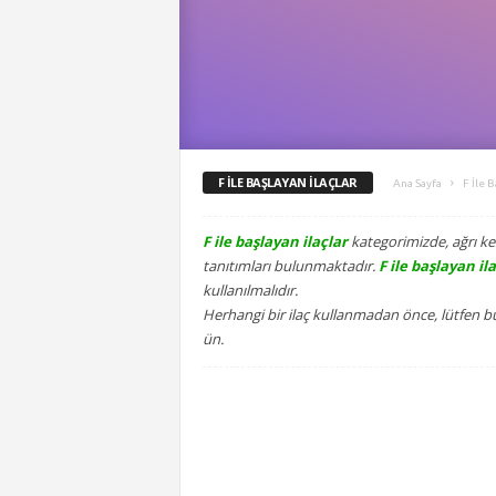
F İLE BAŞLAYAN İLAÇLAR
Ana Sayfa
F İle B
F ile başlayan ilaçlar
kategorimizde, ağrı kes
tanıtımları bulunmaktadır.
F ile başlayan il
kullanılmalıdır.
Herhangi bir ilaç kullanmadan önce, lütfen bu
ün.