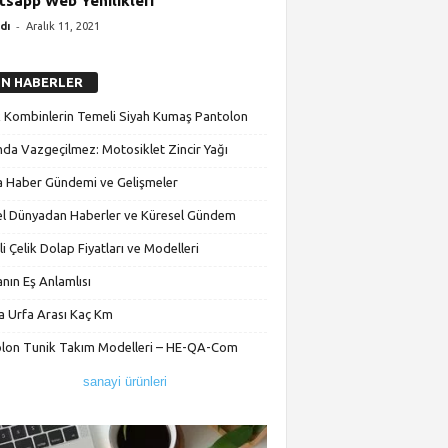
sapp Web Yenilikleri
-
dı
Aralık 11, 2021
N HABERLER
k Kombinlerin Temeli Siyah Kumaş Pantolon
da Vazgeçilmez: Motosiklet Zincir Yağı
a Haber Gündemi ve Gelişmeler
l Dünyadan Haberler ve Küresel Gündem
li Çelik Dolap Fiyatları ve Modelleri
nın Eş Anlamlısı
 Urfa Arası Kaç Km
lon Tunik Takım Modelleri – HE-QA-Com