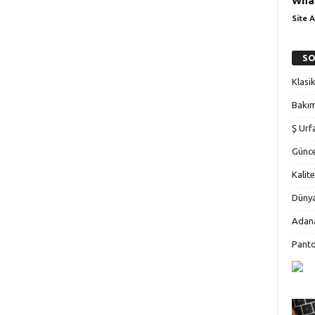
What
Site A
SO
Klasi
Bakım
Ş Urf
Günce
Kalite
Dünya
Adana
Panto