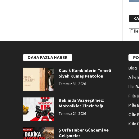
KA
K
A
T
E
G
DAHA FAZLA HABER
PO
O
Blog
R
Klasik Kombinlerin Temeli
Siyah Kumaş Pantolon
İ
A İle 
Temmuz 31, 2026
I İle 
F İle 
Bakımda Vazgeçilmez:
P İle 
Motosiklet Zincir Yağı
Temmuz 21, 2026
C İle 
K İle 
Ş Urfa Haber Gündemi ve
Gelişmeler