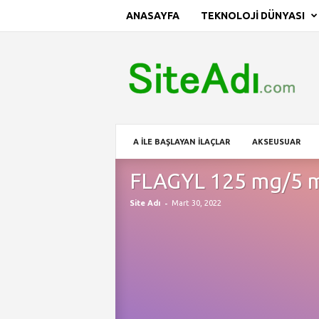
ANASAYFA
TEKNOLOJI DÜNYASI
S
i
t
e
A
d
ı
A İLE BAŞLAYAN İLAÇLAR
AKSEUSUAR
FLAGYL 125 mg/5 m
-
Site Adı
Mart 30, 2022