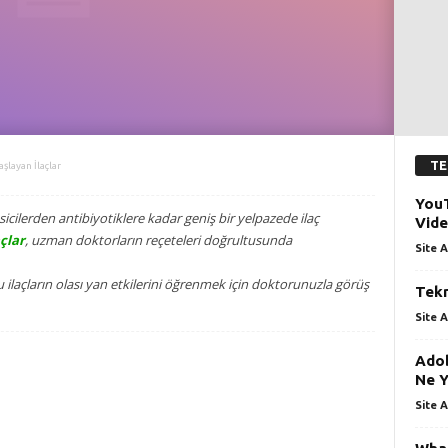
TE
aşlayan İlaçlar
YouT
icilerden antibiyotiklere kadar geniş bir yelpazede ilaç
Vide
açlar
, uzman doktorların reçeteleri doğrultusunda
Site A
 ilaçların olası yan etkilerini öğrenmek için doktorunuzla görüş
Tekn
Site A
Adob
Ne Y
Site A