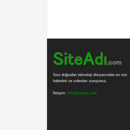
Size doğrudan teknoloji dünyasından en son
haberleri ve videoları sunuyoruz.
İletişim:
info@siteadı.com