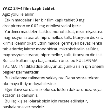
YAZZ 24+4 film kaplı tablet
Ağız yolu ile alınır.
• Etkin maddeler: Her bir film kaplı tablet 3 mg
drospirenon ve 0.02 mg etinilestradiol içerir.
• Yardımcı maddeler: Laktoz monohidrat, mısır nişastası,
magnezyum stearat, hipromelloz, talk, titanyum dioksit,
kırmızı demir oksit. Etkin madde içermeyen beyaz renkli
tabletlerde; laktoz monohidrat, mikrokristalin selüloz,
magnezyum stearat, hipromelloz, talk, titanyum dioksit.
Bu ilacı kullanmaya başlamadan önce bu KULLANMA
TALİMATINI dikkatlice okuyunuz, çünkü sizin için önemli
bilgiler içermektedir.
• Bu kullanma talimatını saklayınız. Daha sonra tekrar
okumaya ihtiyaç duyabilirsiniz.
• Eğer ilave sorularınız olursa, lütfen doktorunuza veya
eczacınıza danışınız.
• Bu ilaç kişisel olarak sizin için reçete edilmiştir,
başkalarına vermeyiniz.