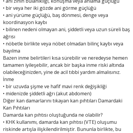
• ani zihin bulanıklığı, konuşma veya anlama güçlüğü
• bir veya her iki gözde ani görme güçlüğü
• ani yürüme güçlüğü, baş dönmesi, denge veya
koordinasyon kaybı
• bilinen nedeni olmayan ani, şiddetli veya uzun süreli baş
ağrısı
• nöbetle birlikte veya nöbet olmadan bilinç kaybı veya
bayılma
Bazen inme belirtileri kısa sürebilir ve neredeyse hemen
tamamen iyileşebilir, ancak bir başka inme riski altında
olabileceğinizden, yine de acil tıbbi yardım almalısınız.
İnme
• bir uzuvda şişme ve hafif mavi renk değişikliği
• midenizde şiddetli ağrı (akut abdomen)
Diğer kan damarlarını tıkayan kan pıhtıları Damardaki
Kan Pıhtıları
Damarda kan pıhtısı oluştuğunda ne olabilir?
• KHK kullanımı, damarda kan pıhtısı (VTE) oluşumu
riskinde artışla ilişkilendirilmiştir. Bununla birlikte, bu