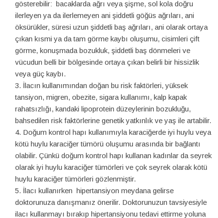
gösterebilir: bacaklarda ağrı veya şişme, sol kola doğru
ilerleyen ya da ilerlemeyen ani şiddetli göğüs ağrıları, ani
öksürükler, süresi uzun şiddetli baş ağrıları, ani olarak ortaya
çıkan kısmi ya da tam görme kaybı oluşumu, cisimleri çift
görme, konuşmada bozukluk, şiddetli baş dönmeleri ve
vücudun belli bir bölgesinde ortaya çıkan belirli bir hissizlik
veya güç kaybı.
İlacın kullanımından doğan bu risk faktörleri, yüksek
tansiyon, migren, obezite, sigara kullanımı, kalp kapak
rahatsızlığı, kandaki lipoprotein düzeylerinin bozukluğu,
bahsedilen risk faktörlerine genetik yatkınlık ve yaş ile artabilir.
Doğum kontrol hapı kullanımıyla karaciğerde iyi huylu veya
kötü huylu karaciğer tümörü oluşumu arasında bir bağlantı
olabilir. Çünkü doğum kontrol hapı kullanan kadınlar da seyrek
olarak iyi huylu karaciğer tümörleri ve çok seyrek olarak kötü
huylu karaciğer tümörleri gözlenmiştir.
İlacı kullanırken hipertansiyon meydana gelirse
doktorunuza danışmanız önerilir. Doktorunuzun tavsiyesiyle
ilacı kullanmayı bırakıp hipertansiyonu tedavi ettirme yoluna