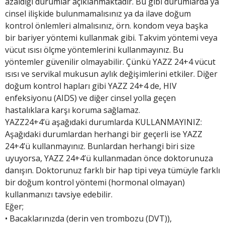
azaldığı durumlar açıklanmaktadır. Bu gibi durumlarda ya
cinsel ilişkide bulunmamalısınız ya da ilave doğum
kontrol önlemleri almalısınız, örn. kondom veya başka
bir bariyer yöntemi kullanmak gibi. Takvim yöntemi veya
vücut ısısı ölçme yöntemlerini kullanmayınız. Bu
yöntemler güvenilir olmayabilir. Çünkü YAZZ 24+4 vücut
ısısı ve servikal mukusun aylık değişimlerini etkiler. Diğer
doğum kontrol hapları gibi YAZZ 24+4 de, HIV
enfeksiyonu (AIDS) ve diğer cinsel yolla geçen
hastalıklara karşı koruma sağlamaz.
YAZZ24+4’ü aşağıdaki durumlarda KULLANMAYINIZ:
Aşağıdaki durumlardan herhangi bir geçerli ise YAZZ
24+4’ü kullanmayınız. Bunlardan herhangi biri size
uyuyorsa, YAZZ 24+4’ü kullanmadan önce doktorunuza
danışın. Doktorunuz farklı bir hap tipi veya tümüyle farklı
bir doğum kontrol yöntemi (hormonal olmayan)
kullanmanızı tavsiye edebilir.
Eğer;
• Bacaklarınızda (derin ven trombozu (DVT)),