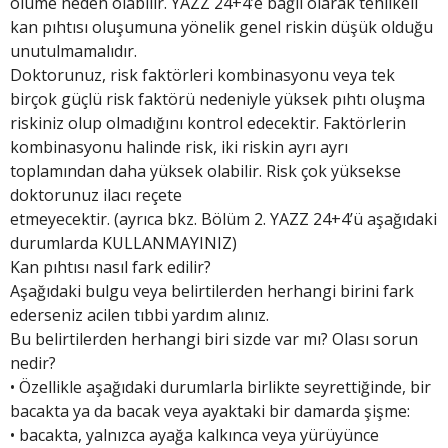
ölüme neden olabilir. YAZZ 24+4’e bağlı olarak tehlikeli
kan pıhtısı oluşumuna yönelik genel riskin düşük olduğu
unutulmamalıdır.
Doktorunuz, risk faktörleri kombinasyonu veya tek
birçok güçlü risk faktörü nedeniyle yüksek pıhtı oluşma
riskiniz olup olmadığını kontrol edecektir. Faktörlerin
kombinasyonu halinde risk, iki riskin ayrı ayrı
toplamından daha yüksek olabilir. Risk çok yüksekse
doktorunuz ilacı reçete
etmeyecektir. (ayrıca bkz. Bölüm 2. YAZZ 24+4’ü aşağıdaki
durumlarda KULLANMAYINIZ)
Kan pıhtısı nasıl fark edilir?
Aşağıdaki bulgu veya belirtilerden herhangi birini fark
ederseniz acilen tıbbi yardım alınız.
Bu belirtilerden herhangi biri sizde var mı? Olası sorun
nedir?
• Özellikle aşağıdaki durumlarla birlikte seyrettiğinde, bir
bacakta ya da bacak veya ayaktaki bir damarda şişme:
• bacakta, yalnızca ayağa kalkınca veya yürüyünce