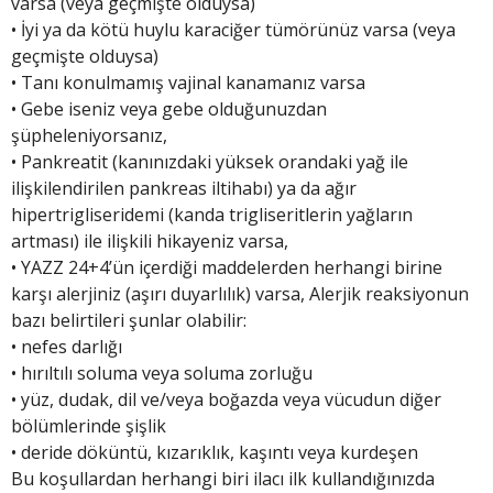
varsa (veya geçmişte olduysa)
• İyi ya da kötü huylu karaciğer tümörünüz varsa (veya
geçmişte olduysa)
• Tanı konulmamış vajinal kanamanız varsa
• Gebe iseniz veya gebe olduğunuzdan
şüpheleniyorsanız,
• Pankreatit (kanınızdaki yüksek orandaki yağ ile
ilişkilendirilen pankreas iltihabı) ya da ağır
hipertrigliseridemi (kanda trigliseritlerin yağların
artması) ile ilişkili hikayeniz varsa,
• YAZZ 24+4’ün içerdiği maddelerden herhangi birine
karşı alerjiniz (aşırı duyarlılık) varsa, Alerjik reaksiyonun
bazı belirtileri şunlar olabilir:
• nefes darlığı
• hırıltılı soluma veya soluma zorluğu
• yüz, dudak, dil ve/veya boğazda veya vücudun diğer
bölümlerinde şişlik
• deride döküntü, kızarıklık, kaşıntı veya kurdeşen
Bu koşullardan herhangi biri ilacı ilk kullandığınızda