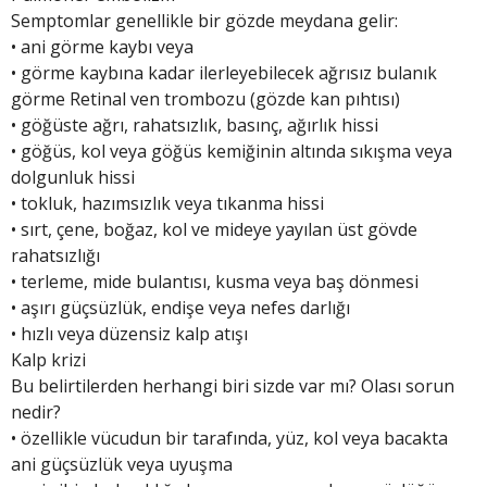
Semptomlar genellikle bir gözde meydana gelir:
• ani görme kaybı veya
• görme kaybına kadar ilerleyebilecek ağrısız bulanık
görme Retinal ven trombozu (gözde kan pıhtısı)
• göğüste ağrı, rahatsızlık, basınç, ağırlık hissi
• göğüs, kol veya göğüs kemiğinin altında sıkışma veya
dolgunluk hissi
• tokluk, hazımsızlık veya tıkanma hissi
• sırt, çene, boğaz, kol ve mideye yayılan üst gövde
rahatsızlığı
• terleme, mide bulantısı, kusma veya baş dönmesi
• aşırı güçsüzlük, endişe veya nefes darlığı
• hızlı veya düzensiz kalp atışı
Kalp krizi
Bu belirtilerden herhangi biri sizde var mı? Olası sorun
nedir?
• özellikle vücudun bir tarafında, yüz, kol veya bacakta
ani güçsüzlük veya uyuşma