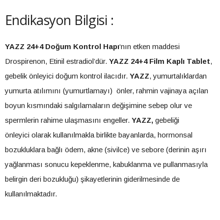
Endikasyon Bilgisi :
YAZZ 24+4 Doğum Kontrol Hapı
‘nın etken maddesi
Drospirenon, Etinil estradiol’dür.
YAZZ 24+4 Film Kaplı Tablet
,
gebelik önleyici doğum kontrol ilacıdır.
YAZZ
, yumurtalıklardan
yumurta atılımını (yumurtlamayı) önler, rahmin vajinaya açılan
boyun kısmındaki salgılamaların değişimine sebep olur ve
spermlerin rahime ulaşmasını engeller.
YAZZ,
gebeliği
önleyici olarak kullanılmakla birlikte bayanlarda, hormonsal
bozukluklara bağlı ödem, akne (sivilce) ve sebore (derinin aşırı
yağlanması sonucu kepeklenme, kabuklanma ve pullanmasıyla
belirgin deri bozukluğu) şikayetlerinin giderilmesinde de
kullanılmaktadır.