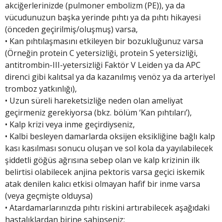
akciğerlerinizde (pulmoner embolizm (PE)), ya da
vücudunuzun başka yerinde pıhtı ya da pıhtı hikayesi
(önceden geçirilmiş/oluşmuş) varsa,
• Kan pıhtılaşmasını etkileyen bir bozukluğunuz varsa
(Örneğin protein C yetersizliği, protein S yetersizliği,
antitrombin-III-yetersizliği Faktör V Leiden ya da APC
direnci gibi kalıtsal ya da kazanılmış venöz ya da arteriyel
tromboz yatkınlığı),
• Uzun süreli hareketsizliğe neden olan ameliyat
geçirmeniz gerekiyorsa (bkz. bölüm ‘Kan pıhtıları’),
• Kalp krizi veya inme geçirdiyseniz,
• Kalbi besleyen damarlarda oksijen eksikliğine bağlı kalp
kası kasılması sonucu oluşan ve sol kola da yayılabilecek
şiddetli göğüs ağrısına sebep olan ve kalp krizinin ilk
belirtisi olabilecek anjina pektoris varsa geçici iskemik
atak denilen kalıcı etkisi olmayan hafif bir inme varsa
(veya geçmişte olduysa)
• Atardamarlarınızda pıhtı riskini artırabilecek aşağıdaki
hastalıklardan birine sahipseniz: