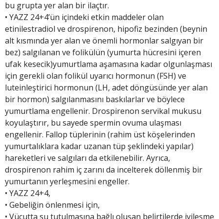
bu grupta yer alan bir ilaçtır.
• YAZZ 24+4’ün içindeki etkin maddeler olan
etinilestradiol ve drospirenon, hipofiz bezinden (beynin
alt kısmında yer alan ve önemli hormonlar salgıyan bir
bez) salgılanan ve folikülün (yumurta hücresini içeren
ufak kesecik)yumurtlama aşamasına kadar olgunlaşması
için gerekli olan folikül uyarıcı hormonun (FSH) ve
luteinleştirici hormonun (LH, adet döngüsünde yer alan
bir hormon) salgılanmasını baskılarlar ve böylece
yumurtlama engellenir. Drospirenon servikal mukusu
koyulaştırır, bu sayede spermin ovuma ulaşması
engellenir. Fallop tüplerinin (rahim üst köşelerinden
yumurtalıklara kadar uzanan tüp şeklindeki yapılar)
hareketleri ve salgıları da etkilenebilir. Ayrıca,
drospirenon rahim iç zarını da incelterek döllenmiş bir
yumurtanın yerleşmesini engeller.
• YAZZ 24+4,
• Gebeliğin önlenmesi için,
• Vücutta su tutulmasına bağlı oluşan belirtilerde iyileşme