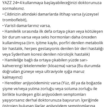
YAZZ 24+4 kullanmaya başlayabileceğinizi doktorunuza
sormalısınız.
• Cildinizin altındaki damarlarda iltihap varsa (yüzeysel
tromboflebit),
• Varisli damarlarınız varsa,
• Hamilelik sırasında ilk defa ortaya çıkan veya kötüleşen
bir durum varsa veya seks hormonları daha önceden
kullanılmışsa (örn. işitme kaybı, porfiri denilen metabolik
bir hastalık, herpes gestasyonis denilen bir deri hastalığı
veya Sydenham koresi denilen nörolojik hastalık)
• Hamileliğe bağlı da ortaya çıkabilen yüzde sarı-
kahverengi lekelenmeler (kloazma) varsa (Bu durumda
doğrudan güneşe veya ultraviyole ışığa maruz
kalmayınız)
• Herediter anjiyoödeminiz varsa (Yüz, dil ya da boğazda
şişme ve/veya yutma zorluğu veya soluma zorluğu ile
birlikte kurdeşen gibi anjiyoödem semptomları
yaşıyorsanız derhal doktorunuza başvurun. İçeriğinde
östrojen bulunan ilaçlar anjiyoödem semptomlarına