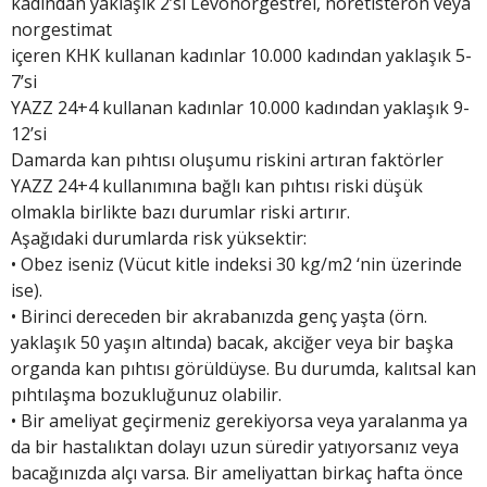
kadından yaklaşık 2’si Levonorgestrel, noretisteron veya
norgestimat
içeren KHK kullanan kadınlar 10.000 kadından yaklaşık 5-
7’si
YAZZ 24+4 kullanan kadınlar 10.000 kadından yaklaşık 9-
12’si
Damarda kan pıhtısı oluşumu riskini artıran faktörler
YAZZ 24+4 kullanımına bağlı kan pıhtısı riski düşük
olmakla birlikte bazı durumlar riski artırır.
Aşağıdaki durumlarda risk yüksektir:
• Obez iseniz (Vücut kitle indeksi 30 kg/m2 ‘nin üzerinde
ise).
• Birinci dereceden bir akrabanızda genç yaşta (örn.
yaklaşık 50 yaşın altında) bacak, akciğer veya bir başka
organda kan pıhtısı görüldüyse. Bu durumda, kalıtsal kan
pıhtılaşma bozukluğunuz olabilir.
• Bir ameliyat geçirmeniz gerekiyorsa veya yaralanma ya
da bir hastalıktan dolayı uzun süredir yatıyorsanız veya
bacağınızda alçı varsa. Bir ameliyattan birkaç hafta önce