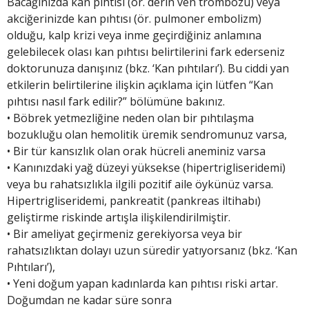
Bacağınızda kan pıhtısı (ör. derin ven trombozu) veya
akciğerinizde kan pıhtısı (ör. pulmoner embolizm)
olduğu, kalp krizi veya inme geçirdiğiniz anlamına
gelebilecek olası kan pıhtısı belirtilerini fark ederseniz
doktorunuza danışınız (bkz. ‘Kan pıhtıları’). Bu ciddi yan
etkilerin belirtilerine ilişkin açıklama için lütfen “Kan
pıhtısı nasıl fark edilir?” bölümüne bakınız.
• Böbrek yetmezliğine neden olan bir pıhtılaşma
bozukluğu olan hemolitik üremik sendromunuz varsa,
• Bir tür kansızlık olan orak hücreli aneminiz varsa
• Kanınızdaki yağ düzeyi yüksekse (hipertrigliseridemi)
veya bu rahatsızlıkla ilgili pozitif aile öykünüz varsa.
Hipertrigliseridemi, pankreatit (pankreas iltihabı)
geliştirme riskinde artışla ilişkilendirilmiştir.
• Bir ameliyat geçirmeniz gerekiyorsa veya bir
rahatsızlıktan dolayı uzun süredir yatıyorsanız (bkz. ‘Kan
Pıhtıları’),
• Yeni doğum yapan kadınlarda kan pıhtısı riski artar.
Doğumdan ne kadar süre sonra