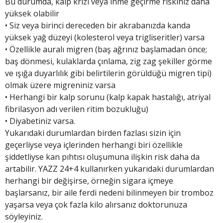
Bu durumda, kalp krizi veya inme geçirme riskiniz daha
yüksek olabilir
• Siz veya birinci dereceden bir akrabanızda kanda
yüksek yağ düzeyi (kolesterol veya trigliseritler) varsa
• Özellikle auralı migren (baş ağrınız başlamadan önce;
baş dönmesi, kulaklarda çınlama, zig zag şekiller görme
ve ışığa duyarlılık gibi belirtilerin görüldüğü migren tipi)
olmak üzere migreniniz varsa
• Herhangi bir kalp sorunu (kalp kapak hastalığı, atriyal
fibrilasyon adı verilen ritim bozukluğu)
• Diyabetiniz varsa.
Yukarıdaki durumlardan birden fazlası sizin için
geçerliyse veya içlerinden herhangi biri özellikle
şiddetliyse kan pıhtısı oluşumuna ilişkin risk daha da
artabilir. YAZZ 24+4 kullanırken yukarıdaki durumlardan
herhangi bir değişirse, örneğin sigara içmeye
başlarsanız, bir aile ferdi nedeni bilinmeyen bir tromboz
yaşarsa veya çok fazla kilo alırsanız doktorunuza
söyleyiniz.