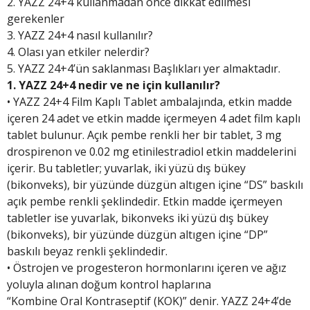
2. YAZZ 24+4 kullanmadan önce dikkat edilmesi
gerekenler
3. YAZZ 24+4 nasıl kullanılır?
4. Olası yan etkiler nelerdir?
5. YAZZ 24+4’ün saklanması Başlıkları yer almaktadır.
1. YAZZ 24+4 nedir ve ne için kullanılır?
• YAZZ 24+4 Film Kaplı Tablet ambalajında, etkin madde
içeren 24 adet ve etkin madde içermeyen 4 adet film kaplı
tablet bulunur. Açık pembe renkli her bir tablet, 3 mg
drospirenon ve 0.02 mg etinilestradiol etkin maddelerini
içerir. Bu tabletler; yuvarlak, iki yüzü dış bükey
(bikonveks), bir yüzünde düzgün altıgen içine “DS” baskılı
açık pembe renkli şeklindedir. Etkin madde içermeyen
tabletler ise yuvarlak, bikonveks iki yüzü dış bükey
(bikonveks), bir yüzünde düzgün altıgen içine “DP”
baskılı beyaz renkli şeklindedir.
• Östrojen ve progesteron hormonlarını içeren ve ağız
yoluyla alınan doğum kontrol haplarına
“Kombine Oral Kontraseptif (KOK)” denir. YAZZ 24+4’de