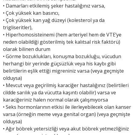
• Damarları etkilemiş şeker hastalığınız varsa,
• Çok yüksek kan basıncı,
• Çok yüksek kan yağ düzeyi (kolesterol ya da
trigliseritler),
• Hiperhomosisteinemi (hem arteriyel hem de VTE’ye
neden olabildiği gösterilmiş tek kalıtsal risk faktörü)
olarak bilinen durum
• Görme bozuklukları, konuşma bozukluğu, vücudun
herhangi bir yerinde güçsüzlük veya his kaybı gibi
belirtilerin eşlik ettiği migreniniz varsa (veya geçmişte
olduysa)
• Mevcut veya geçirilmiş karaciğer hastalığınız (belirtileri
cildde sarılık ya da vücutta kaşıntı olabilir) varsa ve
karaciğeriniz halen normal olarak çalışmıyorsa
• Seks hormonlarının etkisi ile ilerleyebilecek olan kanser
varsa (örneğin meme veya genital organ) (veya geçmişte
olduysa)
• Ağır böbrek yetersizliği veya akut böbrek yetmezliğiniz