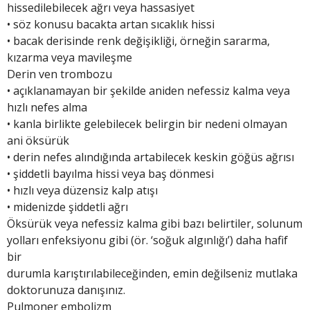
hissedilebilecek ağrı veya hassasiyet
• söz konusu bacakta artan sıcaklık hissi
• bacak derisinde renk değişikliği, örneğin sararma,
kızarma veya mavileşme
Derin ven trombozu
• açıklanamayan bir şekilde aniden nefessiz kalma veya
hızlı nefes alma
• kanla birlikte gelebilecek belirgin bir nedeni olmayan
ani öksürük
• derin nefes alındığında artabilecek keskin göğüs ağrısı
• şiddetli bayılma hissi veya baş dönmesi
• hızlı veya düzensiz kalp atışı
• midenizde şiddetli ağrı
Öksürük veya nefessiz kalma gibi bazı belirtiler, solunum
yolları enfeksiyonu gibi (ör. ‘soğuk algınlığı’) daha hafif
bir
durumla karıştırılabileceğinden, emin değilseniz mutlaka
doktorunuza danışınız.
Pulmoner embolizm