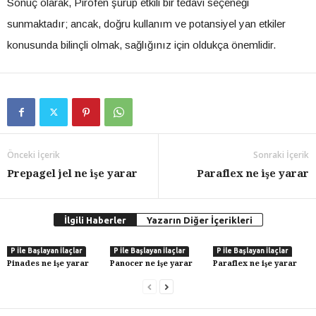
Sonuç olarak, Pirofen şurup etkili bir tedavi seçeneği
sunmaktadır; ancak, doğru kullanım ve potansiyel yan etkiler
konusunda bilinçli olmak, sağlığınız için oldukça önemlidir.
Önceki İçerik
Sonraki İçerik
Prepagel jel ne işe yarar
Paraflex ne işe yarar
İlgili Haberler
Yazarın Diğer İçerikleri
P İle Başlayan İlaçlar
P İle Başlayan İlaçlar
P İle Başlayan İlaçlar
Pinades ne işe yarar
Panocer ne işe yarar
Paraflex ne işe yarar