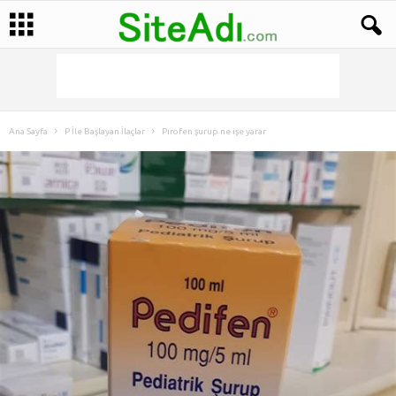
Ana Sayfa
P İle Başlayan İlaçlar
Pirofen şurup ne işe yarar