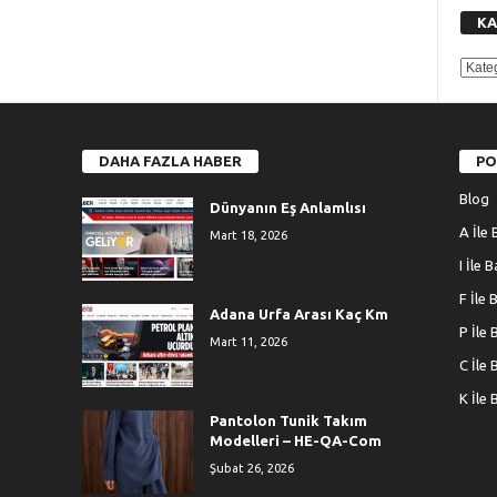
KA
KATE
DAHA FAZLA HABER
PO
Blog
Dünyanın Eş Anlamlısı
A İle 
Mart 18, 2026
I İle 
F İle 
Adana Urfa Arası Kaç Km
P İle 
Mart 11, 2026
C İle 
K İle 
Pantolon Tunik Takım
Modelleri – HE-QA-Com
Şubat 26, 2026