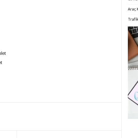
Araç K
Trafi
let
et