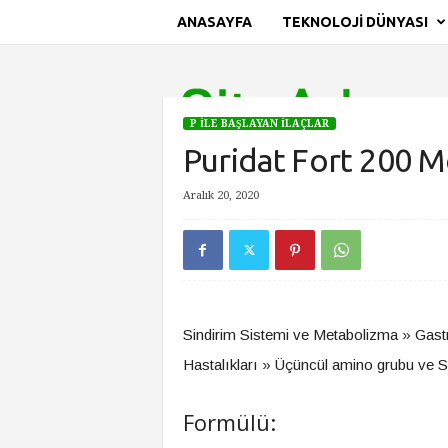
ANASAYFA
TEKNOLOJI DÜNYASI
S
i
t
e
P İLE BAŞLAYAN İLAÇLAR
A
Puridat Fort 200 M
d
ı
Aralık 20, 2020
Ana Sayfa
P İle Başlayan İlaçlar
Puridat Fort 200 Mg
Sindirim Sistemi ve Metabolizma » Gastr
Hastalıkları » Üçüncül amino grubu ve Sen
Formülü: