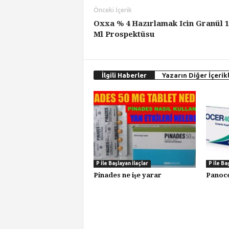
Önceki İçerik
Oxxa % 4 Hazırlamak Icin Granül 1
Ml Prospektüsu
İlgili Haberler
Yazarın Diğer İçerikl
P İle Başlayan İlaçlar
P İle Ba
Pinades ne işe yarar
Panoce