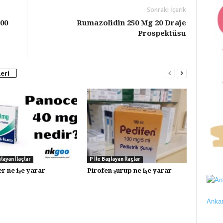
Sonraki İçerik
00
Rumazolidin 250 Mg 20 Draje
Prospektüsu
eri
şlayan İlaçlar
P İle Başlayan İlaçlar
r ne işe yarar
Pirofen şurup ne işe yarar
Ankar