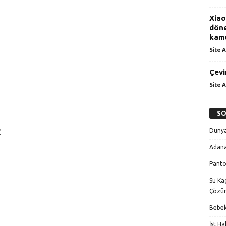
Xiao
döne
kame
Site A
Çevi
Site A
SO
:
Dünya
Adana
Panto
Su Kaç
Çözü
Bebek
İst H