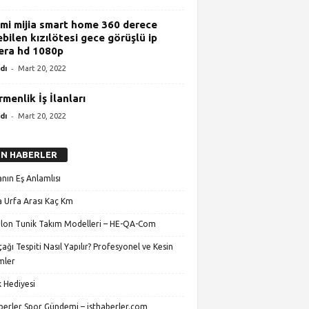
mi mijia smart home 360 derece
bilen kızılötesi gece görüşlü ip
ra hd 1080p
-
dı
Mart 20, 2022
rmenlik İş İlanları
-
dı
Mart 20, 2022
N HABERLER
nın Eş Anlamlısı
 Urfa Arası Kaç Km
lon Tunik Takım Modelleri – HE-QA-Com
ağı Tespiti Nasıl Yapılır? Profesyonel ve Kesin
mler
 Hediyesi
aberler Spor Gündemi – isthaberler.com