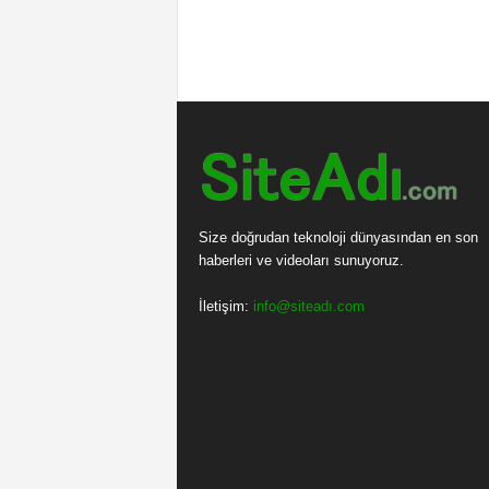
Size doğrudan teknoloji dünyasından en son
haberleri ve videoları sunuyoruz.
İletişim:
info@siteadı.com