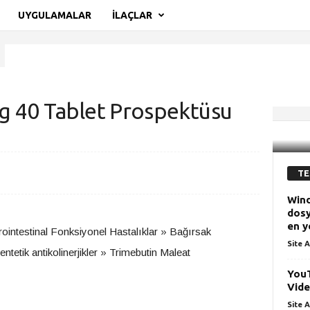
UYGULAMALAR
İLAÇLAR
g 40 Tablet Prospektüsu
 40 Tablet Prospektüsu
TE
Wind
dosy
en y
ointestinal Fonksiyonel Hastalıklar » Bağırsak
Site A
tetik antikolinerjikler » Trimebutin Maleat
YouT
Vide
Site A