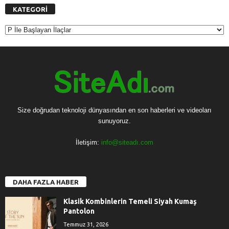
KATEGORİ
K
A
T
E
G
O
R
İ
Size doğrudan teknoloji dünyasından en son haberleri ve videoları
sunuyoruz.
İletişim:
info@siteadı.com
DAHA FAZLA HABER
Klasik Kombinlerin Temeli Siyah Kumaş
Pantolon
Temmuz 31, 2026