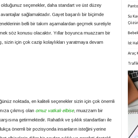
olduğunuz seçenekler, daha standart ve üst düzey
Panto
avantajlar sağlamaktadır. Gayet başarılı bir biçimde
Su Kaç
Çözü
eneklerinin belli bir takım aşamalardan geçmek suretiyle
lirtmek söz konusu olacaktır. Yıllar boyunca muazzam bir
Bebek
ş, sizin için çok cazip kolaylıkları yaratmaya devam
İst H
Araç K
Trafi
ğünüz noktada, en kaliteli seçenekler sizin için çok önemli
ımıza çıkmış olan
omuz vatkalı elbise
, muazzam bir
karşısına getirmektedir. Rahatlık ve şıklık standartları ile
dukça önemli bir pozisyonda insanların isteğini yerine