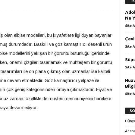
TE
Adob
Ne Y
Site A
lmiş olan elbise modelleri, bu kıyafetlere ilgi duyan bayanlar
Çevi
ih olmuş durumdadır. Baskılı ve göz kamaştırıcı desenli ürün
Site A
lbise modellerini yakışan bir görüntü bütünlüğü içerisinde
Süpe
rken, önemli çizgileri tasarlamak ve muhteşem bir görüntü
Site A
sarımları ile ön plana çıkmış olan uzmanlar ise kaliteli
ine devam etmektedir. Göz kamaştırıcı yelpaze ile
Hua
Bilg
rının çok geniş kategorisinden ortaya çıkmaktadır. Fiyat ve
Site A
duğunuz zaman, özellikle de müşteri memnuniyetini harekete
maya devam ediyor.
SO
Dünya
Adana