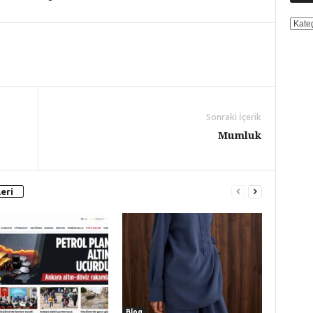
KATE
Sonraki İçerik
Mumluk
eri
Blog