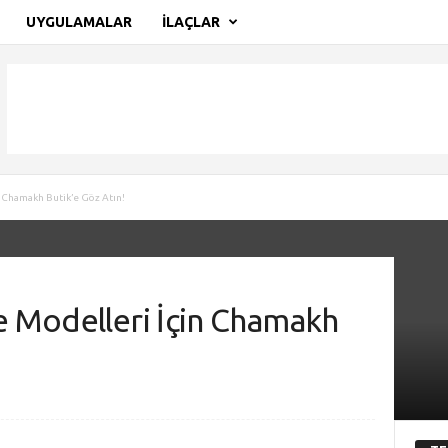
UYGULAMALAR
İLAÇLAR
n Chamakh Butik’e Göz Atın!
e Modelleri İçin Chamakh