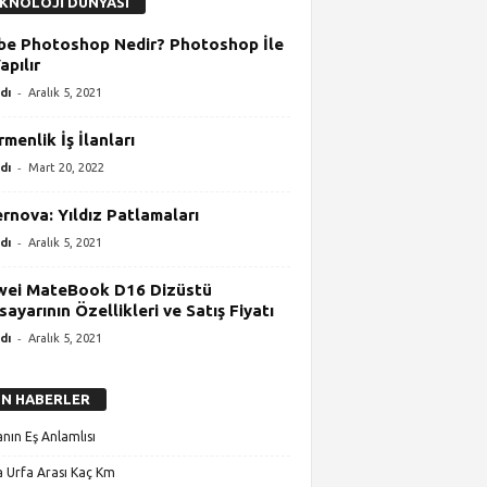
KNOLOJİ DÜNYASI
e Photoshop Nedir? Photoshop İle
apılır
-
dı
Aralık 5, 2021
rmenlik İş İlanları
-
dı
Mart 20, 2022
rnova: Yıldız Patlamaları
-
dı
Aralık 5, 2021
wei MateBook D16 Dizüstü
isayarının Özellikleri ve Satış Fiyatı
-
dı
Aralık 5, 2021
N HABERLER
nın Eş Anlamlısı
 Urfa Arası Kaç Km