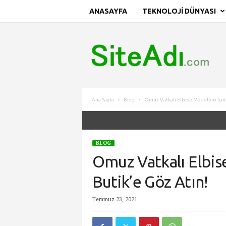
ANASAYFA
TEKNOLOJI DÜNYASI
S
i
t
e
A
d
ı
Ana Sayfa
Blog
Omuz Vatkalı Elbise Modelleri İçi
BLOG
Omuz Vatkalı Elbis
Butik’e Göz Atın!
Temmuz 23, 2021