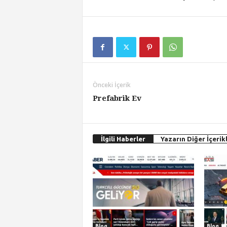
Önceki İçerik
Prefabrik Ev
İlgili Haberler
Yazarın Diğer İçerikl
Blog
Blog