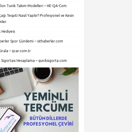
lon Tunik Takım Modelleri – HE-QA-Com
ağı Tespiti Nasıl Yapılır? Profesyonel ve Kesin
mler
 Hediyesi
aberler Spor Gündemi – isthaberler.com
irala – qcar.com.tr
k Sigortası Hesaplama – quicksigorta.com