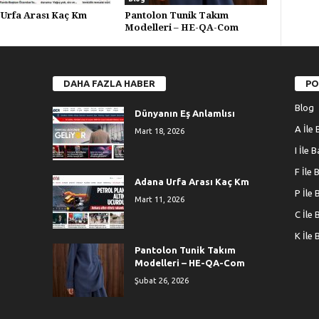
Urfa Arası Kaç Km
Pantolon Tunik Takım
Modelleri – HE-QA-Com
DAHA FAZLA HABER
PO
Blog
Dünyanın Eş Anlamlısı
A İle 
Mart 18, 2026
I İle 
F İle 
Adana Urfa Arası Kaç Km
P İle 
Mart 11, 2026
C İle 
K İle 
Pantolon Tunik Takım
Modelleri – HE-QA-Com
Şubat 26, 2026