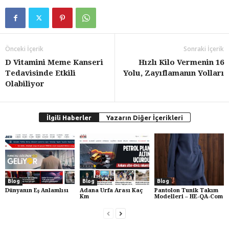
Önceki İçerik
Sonraki İçerik
D Vitamini Meme Kanseri
Hızlı Kilo Vermenin 16
Tedavisinde Etkili
Yolu, Zayıflamanın Yolları
Olabiliyor
İlgili Haberler
Yazarın Diğer İçerikleri
Blog
Blog
Blog
Dünyanın Eş Anlamlısı
Adana Urfa Arası Kaç
Pantolon Tunik Takım
Km
Modelleri – HE-QA-Com