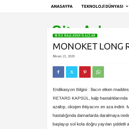
ANASAYFA
TEKNOLOJI DÜNYASI
S
i
t
e
M İLE BAŞLAYAN İLAÇLAR
A
MONOKET LONG R
d
ı
Nisan 21, 2020
Ana Sayfa
M İle Başlayan İlaçlar
MONOKET LONG R
Endikasyon Bilgisi : İlacın etken mad
RETARD KAPSÜL, kalp hastalıklarında da
azaltıp, oksijen ihtiyacını en aza indi
hastalığında damarlarda daralmaya ned
başlayıp sol kola doğru yayılan şiddetli a