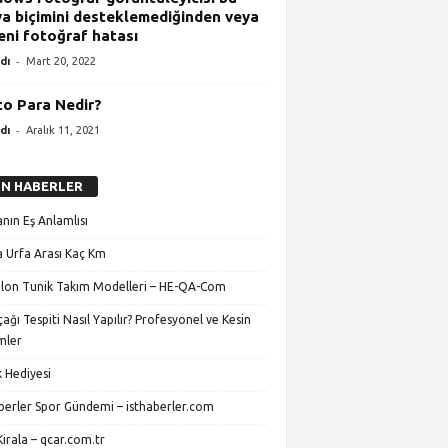
a biçimini desteklemediğinden veya
eni fotoğraf hatası
-
dı
Mart 20, 2022
to Para Nedir?
-
dı
Aralık 11, 2021
N HABERLER
nın Eş Anlamlısı
 Urfa Arası Kaç Km
lon Tunik Takım Modelleri – HE-QA-Com
ağı Tespiti Nasıl Yapılır? Profesyonel ve Kesin
mler
 Hediyesi
aberler Spor Gündemi – isthaberler.com
irala – qcar.com.tr