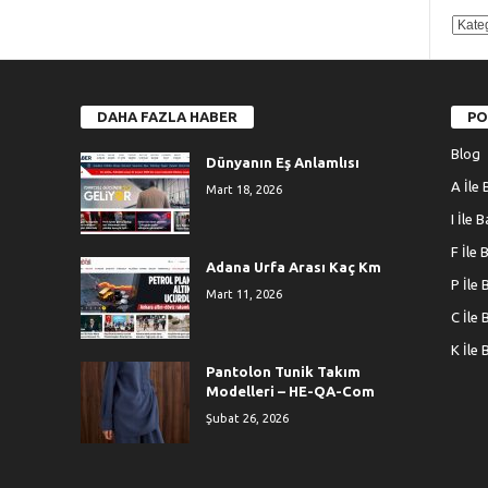
KATE
DAHA FAZLA HABER
PO
Blog
Dünyanın Eş Anlamlısı
A İle 
Mart 18, 2026
I İle 
F İle 
Adana Urfa Arası Kaç Km
P İle 
Mart 11, 2026
C İle 
K İle 
Pantolon Tunik Takım
Modelleri – HE-QA-Com
Şubat 26, 2026