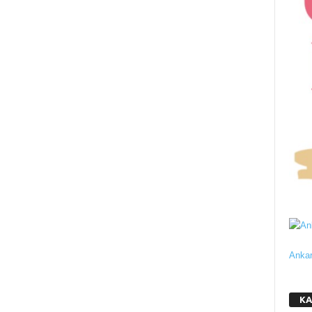
Ankar
KA