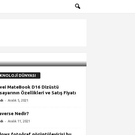
KNOLOJİ DÜNYASI
wei MateBook D16 Dizüstü
isayarının Özellikleri ve Satış Fiyatı
-
dı
Aralık 5, 2021
verse Nedir?
-
dı
Aralık 11, 2021
ows fotoğraf görüntüleyicisi bu