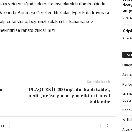
kalp yetersizliğinde idame tedavi olarak kullanılmaktadır.
dosy
en y
a Bilinmesi Gereken Noktalar: Eğer kafa travması,
Site A
alp enfarktüsü, beyninizle alakalı bir kanama söz
kiminize rahatsızlıklarınızı
Krip
Site A
SO
Dünya
Adana
Sonraki İçerik
Panto
r,
PLAQUENİL 200 mg film kaplı tablet,
Su Kaç
nedir, ne işe yarar, yan etkileri, nasıl
Çözü
kullanılır
Bebek
İst H
eri
Araç K