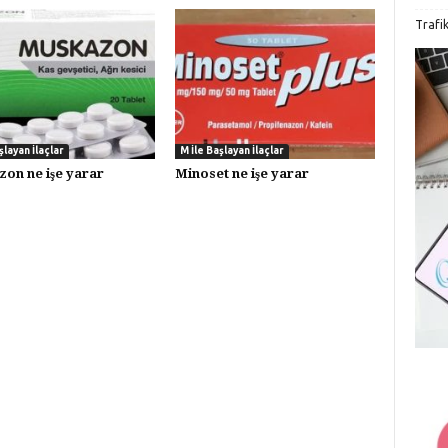
Trafi
şlayan İlaçlar
M İle Başlayan İlaçlar
on ne işe yarar
Minoset ne işe yarar