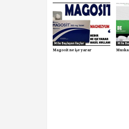
M İle Başlayan İlaçlar
M İle Ba
Magosit ne işe yarar
Muskaz