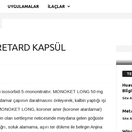
UYGULAMALAR
İLAÇLAR
ETARD KAPSÜL
ETARD KAPSÜL
TE
Hua
Bilg
desi isosorbid-5-mononitrattır. MONOKET LONG 50 mg
Site A
mar çapının daralmasını önleyerek, kalbin yaptığı işi
rir. MONOKET LONG, koroner arter (koroner atardamar)
Meta
en olan sertleşme neticesinde meydana gelen göğüste
Site A
ğrı, soluk alamama, aşırı ter dökme ile belirgin Anjina
Wind