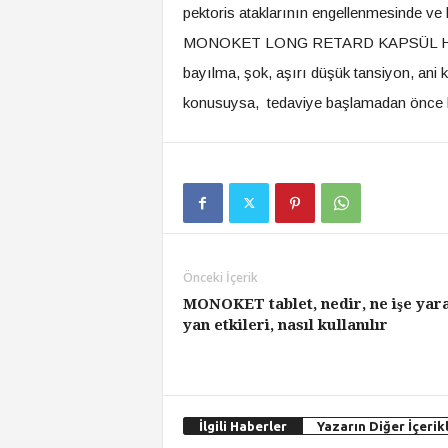
pektoris ataklarının engellenmesinde ve 
MONOKET LONG RETARD KAPSÜL Hakkınd
bayılma, şok, aşırı düşük tansiyon, ani k
konusuysa, tedaviye başlamadan önce he
Önceki İçerik
MONOKET tablet, nedir, ne işe yara
yan etkileri, nasıl kullanılır
İlgili Haberler
Yazarın Diğer İçerikl