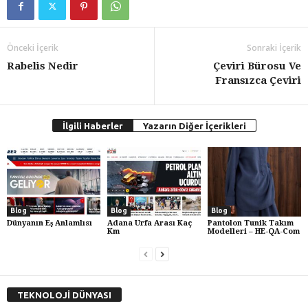
Önceki İçerik
Sonraki İçerik
Rabelis Nedir
Çeviri Bürosu Ve
Fransızca Çeviri
İlgili Haberler
Yazarın Diğer İçerikleri
Blog
Blog
Blog
Dünyanın Eş Anlamlısı
Adana Urfa Arası Kaç
Pantolon Tunik Takım
Km
Modelleri – HE-QA-Com
TEKNOLOJİ DÜNYASI