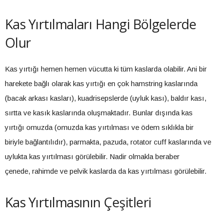
Kas Yırtılmaları Hangi Bölgelerde
Olur
Kas yırtığı hemen hemen vücutta ki tüm kaslarda olabilir. Ani bir
harekete bağlı olarak kas yırtığı en çok hamstring kaslarında
(bacak arkası kasları), kuadrisepslerde (uyluk kası), baldır kası,
sırtta ve kasık kaslarında oluşmaktadır. Bunlar dışında kas
yırtığı omuzda (omuzda kas yırtılması ve ödem sıklıkla bir
biriyle bağlantılıdır), parmakta, pazuda, rotator cuff kaslarında ve
uylukta kas yırtılması görülebilir. Nadir olmakla beraber
çenede, rahimde ve pelvik kaslarda da kas yırtılması görülebilir.
Kas Yırtılmasının Çeşitleri