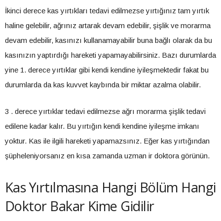
İkinci derece kas yırtıkları tedavi edilmezse yırtığınız tam yırtık
haline gelebilir, ağrınız artarak devam edebilir, şişlik ve morarma
devam edebilir, kasınızı kullanamayabilir buna bağlı olarak da bu
kasınızın yaptırdığı hareketi yapamayabilirsiniz. Bazı durumlarda
yine 1. derece yırtıklar gibi kendi kendine iyileşmektedir fakat bu
durumlarda da kas kuvvet kaybında bir miktar azalma olabilir.
3 . derece yırtıklar tedavi edilmezse ağrı morarma şişlik tedavi
edilene kadar kalır. Bu yırtığın kendi kendine iyileşme imkanı
yoktur. Kas ile ilgili hareketi yapamazsınız. Eğer kas yırtığından
şüpheleniyorsanız en kısa zamanda uzman ir doktora görünün.
Kas Yırtılmasına Hangi Bölüm Hangi
Doktor Bakar Kime Gidilir