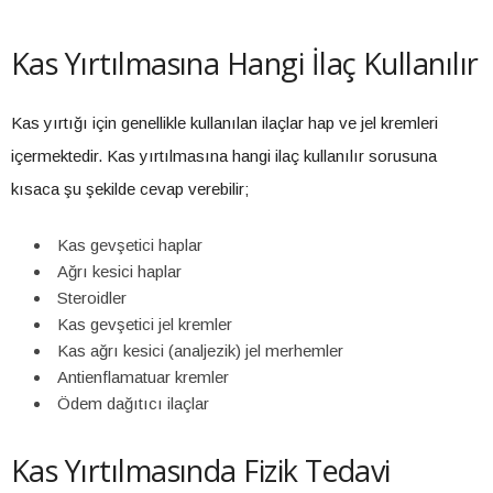
Kas Yırtılmasına Hangi İlaç Kullanılır
Kas yırtığı için genellikle kullanılan ilaçlar hap ve jel kremleri
içermektedir. Kas yırtılmasına hangi ilaç kullanılır sorusuna
kısaca şu şekilde cevap verebilir;
Kas gevşetici haplar
Ağrı kesici haplar
Steroidler
Kas gevşetici jel kremler
Kas ağrı kesici (analjezik) jel merhemler
Antienflamatuar kremler
Ödem dağıtıcı ilaçlar
Kas Yırtılmasında Fizik Tedavi