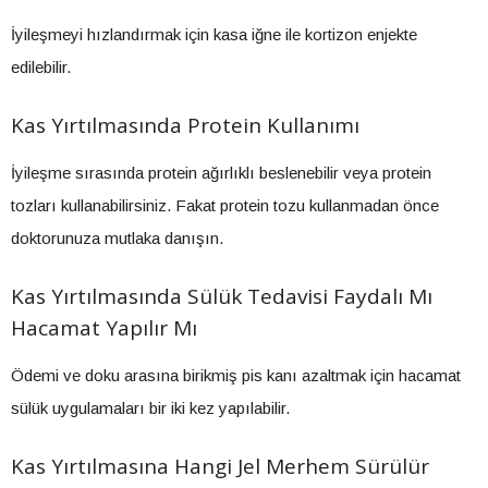
İyileşmeyi hızlandırmak için kasa iğne ile kortizon enjekte
edilebilir.
Kas Yırtılmasında Protein Kullanımı
İyileşme sırasında protein ağırlıklı beslenebilir veya protein
tozları kullanabilirsiniz. Fakat protein tozu kullanmadan önce
doktorunuza mutlaka danışın.
Kas Yırtılmasında Sülük Tedavisi Faydalı Mı
Hacamat Yapılır Mı
Ödemi ve doku arasına birikmiş pis kanı azaltmak için hacamat
sülük uygulamaları bir iki kez yapılabilir.
Kas Yırtılmasına Hangi Jel Merhem Sürülür