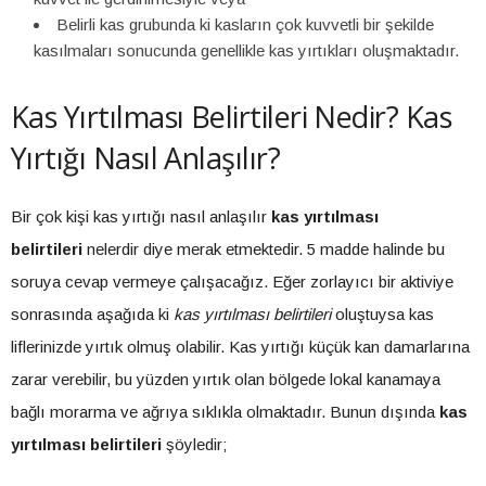
Belirli kas grubunda ki kasların çok kuvvetli bir şekilde
kasılmaları sonucunda genellikle kas yırtıkları oluşmaktadır.
Kas Yırtılması Belirtileri Nedir? Kas
Yırtığı Nasıl Anlaşılır?
Bir çok kişi kas yırtığı nasıl anlaşılır
kas yırtılması
belirtileri
nelerdir diye merak etmektedir. 5 madde halinde bu
soruya cevap vermeye çalışacağız. Eğer zorlayıcı bir aktiviye
sonrasında aşağıda ki
kas yırtılması belirtileri
oluştuysa kas
liflerinizde yırtık olmuş olabilir. Kas yırtığı küçük kan damarlarına
zarar verebilir, bu yüzden yırtık olan bölgede lokal kanamaya
bağlı morarma ve ağrıya sıklıkla olmaktadır. Bunun dışında
kas
yırtılması belirtileri
şöyledir;