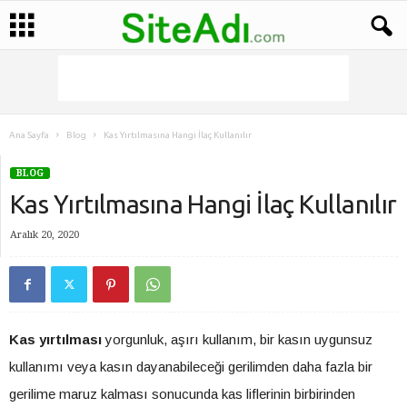
Ana Sayfa
Blog
Kas Yırtılmasına Hangi İlaç Kullanılır
BLOG
Kas Yırtılmasına Hangi İlaç Kullanılır
Aralık 20, 2020
Kas yırtılması
yorgunluk, aşırı kullanım, bir kasın uygunsuz
kullanımı veya kasın dayanabileceği gerilimden daha fazla bir
gerilime maruz kalması sonucunda kas liflerinin birbirinden