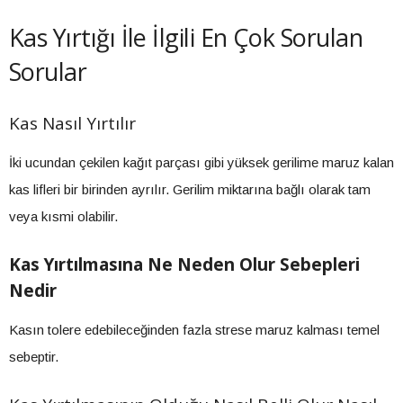
Kas Yırtığı İle İlgili En Çok Sorulan
Sorular
Kas Nasıl Yırtılır
İki ucundan çekilen kağıt parçası gibi yüksek gerilime maruz kalan
kas lifleri bir birinden ayrılır. Gerilim miktarına bağlı olarak tam
veya kısmi olabilir.
Kas Yırtılmasına Ne Neden Olur Sebepleri
Nedir
Kasın tolere edebileceğinden fazla strese maruz kalması temel
sebeptir.