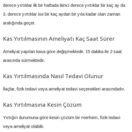
derece yırtıklar ilk bir haftada ikinci derece yırtıklar bir kaç ay da
3. derece yırtıklar ise bir kaç aydan bir yıla kadar olan zaman
aralığında geçer.
Kas Yırtılmasının Ameliyatı Kaç Saat Sürer
Ameliyat yapılan kasa göre değişmektedir. 15 dakika ile 2 saat
arasında sürmektedir.
Kas Yırtılmasında Nasıl Tedavi Olunur
İlaçlar, fizik tedavi veya ameliyat tedavi seçenekleri arasındadır.
Kas Yırtılmasına Kesin Çözüm
Yırtığın durumuna göre kesin çözüm bir merhem, fizik tedavi
veya ameliyat olabilir.