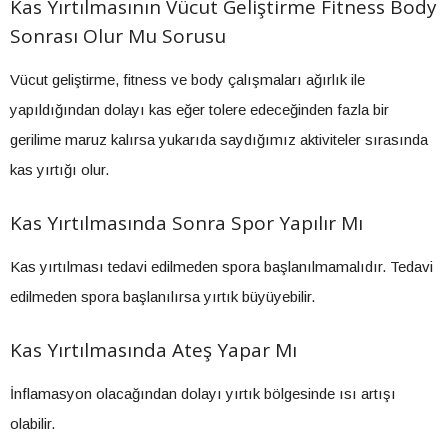
Kas Yırtılmasının Vücut Geliştirme Fitness Body
Sonrası Olur Mu Sorusu
Vücut geliştirme, fitness ve body çalışmaları ağırlık ile
yapıldığından dolayı kas eğer tolere edeceğinden fazla bir
gerilime maruz kalırsa yukarıda saydığımız aktiviteler sırasında
kas yırtığı olur.
Kas Yırtılmasında Sonra Spor Yapılır Mı
Kas yırtılması tedavi edilmeden spora başlanılmamalıdır. Tedavi
edilmeden spora başlanılırsa yırtık büyüyebilir.
Kas Yırtılmasında Ateş Yapar Mı
İnflamasyon olacağından dolayı yırtık bölgesinde ısı artışı
olabilir.