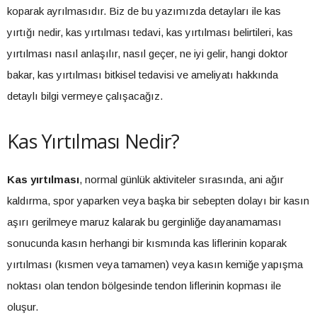
koparak ayrılmasıdır. Biz de bu yazımızda detayları ile kas
yırtığı nedir, kas yırtılması tedavi, kas yırtılması belirtileri, kas
yırtılması nasıl anlaşılır, nasıl geçer, ne iyi gelir, hangi doktor
bakar, kas yırtılması bitkisel tedavisi ve ameliyatı hakkında
detaylı bilgi vermeye çalışacağız.
Kas Yırtılması Nedir?
Kas yırtılması
, normal günlük aktiviteler sırasında, ani ağır
kaldırma, spor yaparken veya başka bir sebepten dolayı bir kasın
aşırı gerilmeye maruz kalarak bu gerginliğe dayanamaması
sonucunda kasın herhangi bir kısmında kas liflerinin koparak
yırtılması (kısmen veya tamamen) veya kasın kemiğe yapışma
noktası olan tendon bölgesinde tendon liflerinin kopması ile
oluşur.