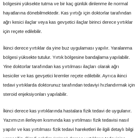
bölgesini yüksekte tutma ve bir kaç günlük dinlenme ile normal
hayatlarına dönebilmektedir. Kas yırtığı için doktorlar tarafından
ağrı kesici ilaçlar veya kas gevşetici ilaçlar birinci derece yırtıklar
için reçete edilebilir.
İkinci derece yırtıklar da yine buz uygulaması yapılır. Yaralanma
bölgesi yüksekte tutulur. Yırtık bölgesine bandajlama yapılabilir.
Yine doktorlar tarafından kas yırtılması ilaçları olarak ağrı
kesiciler ve kas gevşetici kremler reçete edilebilir. Ayrıca ikinci
tedavi yırtıklarda doktorunuz tarafından tedaviyi hızlandırmak için
steroid enjeksiyonları yapılabilir.
İkinci derece kas yırtıklarında hastalara fizik tedavi de uygulanır.
Yazımızın ilerleyen kısmında kas yırtılması fizik tedavisi nasıl
yapılır ve kas yırtılması fizik tedavi hareketleri ile ilgili detaylı bilgi