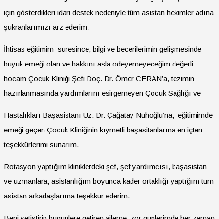
için gösterdikleri idari destek nedeniyle tüm asistan hekimler adına
şükranlarımızı arz ederim.
İhtisas eğitimim süresince, bilgi ve becerilerimin gelişmesinde
büyük emeği olan ve hakkını asla ödeyemeyeceğim değerli
hocam Çocuk Kliniği Şefi Doç. Dr. Ömer CERAN’a, tezimin
hazırlanmasında yardımlarını esirgemeyen Çocuk Sağlığı ve
Hastalıkları Başasistanı Uz. Dr. Çağatay Nuhoğlu’na, eğitimimde
emeği geçen Çocuk Kliniğinin kıymetli başasitanlarına en içten
teşekkürlerimi sunarım.
Rotasyon yaptığım kliniklerdeki şef, şef yardımcısı, başasistan
ve uzmanlara; asistanlığım boyunca kader ortaklığı yaptığım tüm
asistan arkadaşlarıma teşekkür ederim.
Beni yetiştirip bugünlere getiren aileme, zor günlerimde her zaman