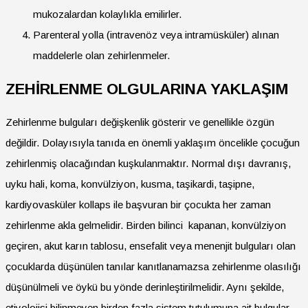
mukozalardan kolaylıkla emilirler.
Parenteral yolla (intravenöz veya intramüsküler) alınan
maddelerle olan zehirlenmeler.
ZEHİRLENME OLGULARINA YAKLAŞIM
Zehirlenme bulguları değişkenlik gösterir ve genellikle özgün
değildir. Dolayısıyla tanıda en önemli yaklaşım öncelikle çocuğun
zehirlenmiş olacağından kuşkulanmaktır. Normal dışı davranış,
uyku hali, koma, konvülziyon, kusma, taşikardi, taşipne,
kardiyovasküler kollaps ile başvuran bir çocukta her zaman
zehirlenme akla gelmelidir. Birden bilinci kapanan, konvülziyon
geçiren, akut karın tablosu, ensefalit veya menenjit bulguları olan
çocuklarda düşünülen tanılar kanıtlanamazsa zehirlenme olasılığı
düşünülmeli ve öykü bu yönde derinleştirilmelidir. Aynı şekilde,
etiyolojisi bilinmeyen birden fazla sistem tutulumuna ait bulgular