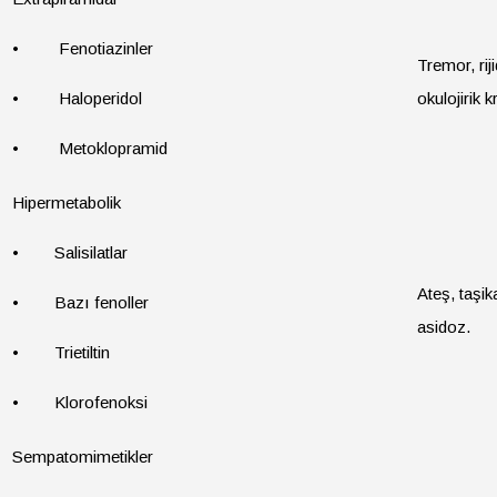
• Fenotiazinler
Tremor, riji
• Haloperidol
okulojirik kr
• Metoklopramid
Hipermetabolik
• Salisilatlar
Ateş, taşik
• Bazı fenoller
asidoz.
• Trietiltin
• Klorofenoksi
Sempatomimetikler