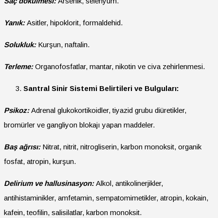
Saç dökülmesi:
Arsenik, selenyum.
Yanık:
Asitler, hipoklorit, formaldehid.
Solukluk:
Kurşun, naftalin.
Terleme:
Organofosfatlar, mantar, nikotin ve civa zehirlenmesi.
Santral Sinir Sistemi Belirtileri ve Bulguları:
Psikoz:
Adrenal glukokortikoidler, tiyazid grubu diüretikler,
bromürler ve gangliyon blokajı yapan maddeler.
Baş ağrısı:
Nitrat, nitrit, nitrogliserin, karbon monoksit, organik
fosfat, atropin, kurşun.
Delirium ve hallusinasyon:
Alkol, antikolinerjikler,
antihistaminikler, amfetamin, sempatomimetikler, atropin, kokain,
kafein, teofilin, salisilatlar, karbon monoksit.