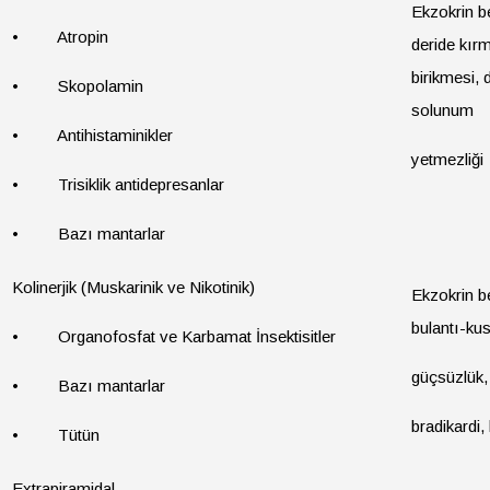
Ekzokrin b
• Atropin
deride kırm
birikmesi, 
• Skopolamin
solunum
• Antihistaminikler
yetmezliği
• Trisiklik antidepresanlar
• Bazı mantarlar
Kolinerjik (Muskarinik ve Nikotinik)
Ekzokrin be
bulantı-kus
• Organofosfat ve Karbamat İnsektisitler
güçsüzlük, 
• Bazı mantarlar
bradikardi
• Tütün
Extrapiramidal