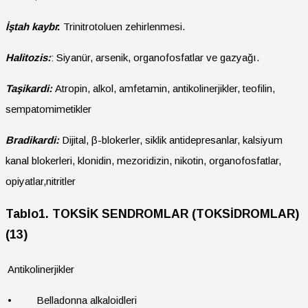
İştah kaybı
:
Trinitrotoluen zehirlenmesi.
Halitozis:
: Siyanür, arsenik, organofosfatlar ve gazyağı.
Taşikardi:
Atropin, alkol, amfetamin, antikolinerjikler, teofilin,
sempatomimetikler
Bradikardi:
Dijital, β-blokerler, siklik antidepresanlar, kalsiyum
kanal blokerleri, klonidin, mezoridizin, nikotin, organofosfatlar,
opiyatlar,nitritler
Tablo1. TOKSİK SENDROMLAR (TOKSİDROMLAR)
(13)
Antikolinerjikler
• Belladonna alkaloidleri