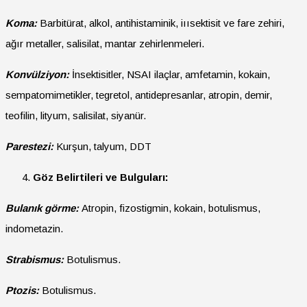
Koma:
Barbitürat, alkol, antihistaminik, iıısektisit ve fare zehiri,
ağır metaller, salisilat, mantar zehirlenmeleri.
Konvülziyon:
İnsektisitler, NSAI ilaçlar, amfetamin, kokain,
sempatomimetikler, tegretol, antidepresanlar, atropin, demir,
teofilin, lityum, salisilat, siyanür.
Parestezi:
Kurşun, talyum, DDT
Göz Belirtileri ve Bulguları:
Bulanık görme:
Atropin, fizostigmin, kokain, botulismus,
indometazin.
Strabismus:
Botulismus.
Ptozis:
Botulismus.