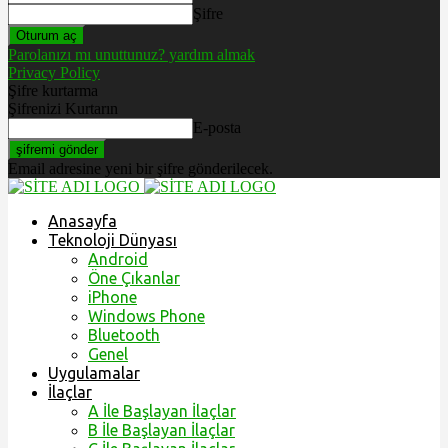
Şifre
Parolanızı mı unuttunuz? yardım almak
Privacy Policy
Şifre kurtarma
Şifrenizi Kurtarın
E-posta
Email adresine yeni bir şifre gönderilecek.
Anasayfa
Teknoloji Dünyası
Android
Öne Çıkanlar
iPhone
Windows Phone
Bluetooth
Genel
Uygulamalar
İlaçlar
A İle Başlayan İlaçlar
B İle Başlayan İlaçlar