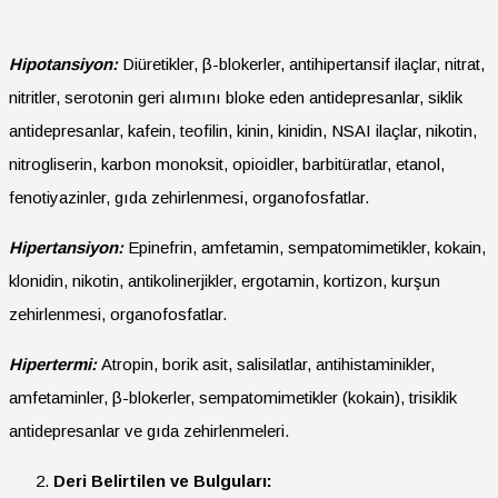
Hipotansiyon:
Diüretikler, β-blokerler, antihipertansif ilaçlar, nitrat,
nitritler, serotonin geri alımını bloke eden antidepresanlar, siklik
antidepresanlar, kafein, teofilin, kinin, kinidin, NSAI ilaçlar, nikotin,
nitrogliserin, karbon monoksit, opioidler, barbitüratlar, etanol,
fenotiyazinler, gıda zehirlenmesi, organofosfatlar.
Hipertansiyon:
Epinefrin, amfetamin, sempatomimetikler, kokain,
klonidin, nikotin, antikolinerjikler, ergotamin, kortizon, kurşun
zehirlenmesi, organofosfatlar.
Hipertermi:
Atropin, borik asit, salisilatlar, antihistaminikler,
amfetaminler, β-blokerler, sempatomimetikler (kokain), trisiklik
antidepresanlar ve gıda zehirlenmeleri.
Deri Belirtilen ve Bulguları: