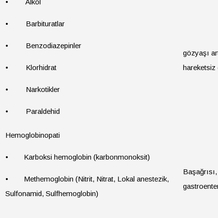
• Alkol
• Barbituratlar
• Benzodiazepinler
gözyaşı ar
• Klorhidrat
hareketsi
• Narkotikler
• Paraldehid
Hemoglobinopati
• Karboksi hemoglobin (karbonmonoksit)
Başağrısı, 
• Methemoglobin (Nitrit, Nitrat, Lokal anestezik,
gastroente
Sulfonamid, Sulfhemoglobin)