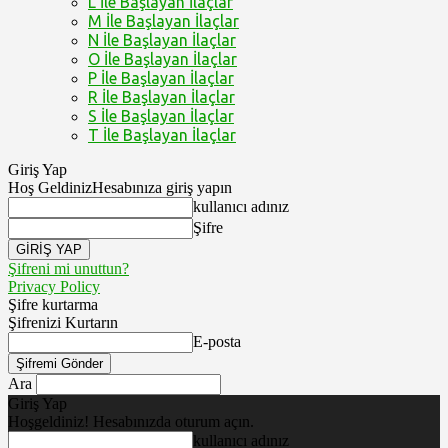
L İle Başlayan İlaçlar
M İle Başlayan İlaçlar
N İle Başlayan İlaçlar
O İle Başlayan İlaçlar
P İle Başlayan İlaçlar
R İle Başlayan İlaçlar
S İle Başlayan İlaçlar
T İle Başlayan İlaçlar
Giriş Yap
Hoş Geldiniz
Hesabınıza giriş yapın
kullanıcı adınız
Şifre
Şifreni mi unuttun?
Privacy Policy
Şifre kurtarma
Şifrenizi Kurtarın
E-posta
Ara
Giriş Yap
Hoşgeldiniz! Hesabınızda oturum açın.
kullanıcı adınız