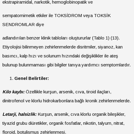
ekstrapiramidal, narkotik, hemoglobinopatik ve
sempatomimetik etkiler ile TOKSİDROM veya TOKSİK
SENDROMLAR diye
adlandırılan benzer klinik tabloları oluştururlar (Tablo 1) (13).
Etiyolojisi bilinmeyen zehirlenmelerde disritmiler, siyanoz, kan
basıncı, kalp hızı ve solunum hızındaki değişiklikler ile ateş
bulunup bulunmaması gibi bilgiler tanıya yardımcı semptomlardır.
Genel Belirtiler:
Kilo kaybı:
Özellikle kurşun, arsenik, cıva, tiroid ilaçları,
dinitrofenol ve klorlu hidrokarbonlara bağlı kronik zehirlenmelerde.
Letarji, halsizlik:
Kurşun, arsenik, cıva klorlu organik bileşikler,
tiyazid grubu diüretikler, organik fosfatlar, nikotin, talyum, nitrat,
floroid, botulismus zehirlenmesi.