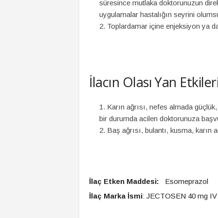
süresince mutlaka doktorunuzun direkt
uygulamalar hastalığın seyrini olumsuz
Toplardamar içine enjeksiyon ya da
İlacın Olası Yan Etkileri
Karın ağrısı, nefes almada güçlük, 
bir durumda acilen doktorunuza başv
Baş ağrısı, bulantı, kusma, karın ağ
İlaç Etken Maddesi:
Esomeprazol
İlaç Marka İsmi
: JECTOSEN 40 mg IV E