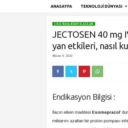
ANASAYFA
TEKNOLOJI DÜNYASI
S
i
J İLE BAŞLAYAN İLAÇLAR
t
JECTOSEN 40 mg IV F
e
A
yan etkileri, nasıl ku
d
ı
Nisan 9, 2020
Ana Sayfa
J İle Başlayan İlaçlar
JECTOSEN 40 mg IV Fla
Endikasyon Bilgisi :
İlacın etken maddesi
Esomeprazol
‘ du
miktarını azaltan bir proton pompası inhib