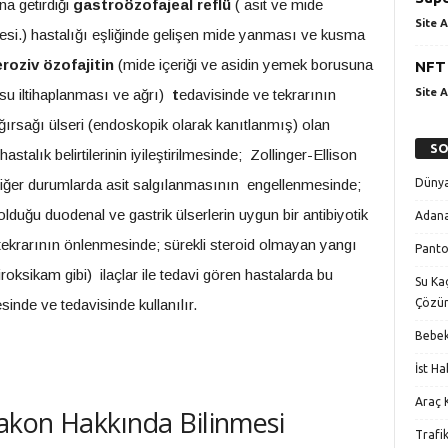
a getirdiği
gastroözofajeal reflü
( asit ve mide
Site A
si.) hastalığı eşliğinde gelişen mide yanması ve kusma
eroziv özofajitin
(mide içeriği ve asidin yemek borusuna
NFT 
 iltihaplanması ve ağrı)
t
edavisinde ve tekrarının
Site A
ırsağı ülseri (endoskopik olarak kanıtlanmış) olan
SO
alık belirtilerinin iyileştirilmesinde; Zollinger-Ellison
Dünya
 diğer durumlarda asit salgılanmasının engellenmesinde;
olduğu duodenal ve gastrik ülserlerin uygun bir antibiyotik
Adana
 tekrarının önlenmesinde; sürekli steroid olmayan yangı
Panto
iroksikam gibi) ilaçlar ile tedavi gören hastalarda bu
Su Kaç
Çözü
sinde ve tedavisinde kullanılır.
Bebek
İst H
Araç K
akon Hakkında Bilinmesi
Trafi