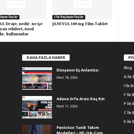
şlayan İlaçlar
J İle Başlayan İlaçlar
A Draje, nedir, ne işe
JANUVIA 100 mg Film Tablet
yan etkileri, nasıl
lır, kullananlar
DAHA FAZLA HABER
PO
Blog
Dünyanın Eş Anlamlısı
A İle 
Mart 18, 2026
I İle 
F İle 
Adana Urfa Arası Kaç Km
P İle 
Mart 11, 2026
C İle 
K İle 
Pantolon Tunik Takım
Modelleri – HE-QA-Com