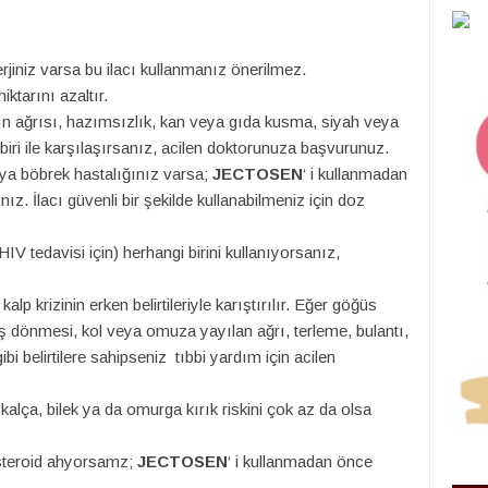
erjiniz varsa bu ilacı kullanmanız önerilmez.
iktarını azaltır.
rın ağrısı, hazımsızlık, kan veya gıda kusma, siyah veya
biri ile karşılaşırsanız, acilen doktorunuza başvurunuz.
eya böbrek hastalığınız varsa;
JECTOSEN
‘ i kullanmadan
. İlacı güvenli bir şekilde kullanabilmeniz için doz
HIV tedavisi için) herhangi birini kullanıyorsanız,
alp krizinin erken belirtileriyle karıştırılır. Eğer göğüs
aş dönmesi, kol veya omuza yayılan ağrı, terleme, bulantı,
i belirtilere sahipseniz tıbbi yardım için acilen
kalça, bilek ya da omurga kırık riskini çok az da olsa
steroid ahyorsamz;
JECTOSEN
‘ i kullanmadan önce