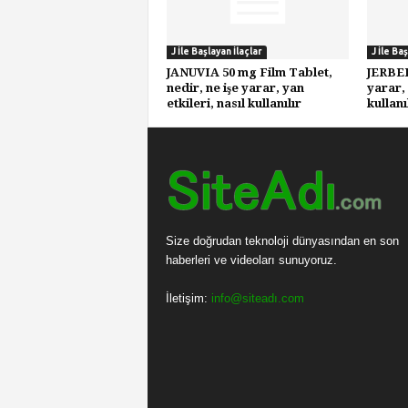
J İle Başlayan İlaçlar
J İle Ba
JANUVIA 50 mg Film Tablet,
JERBER
nedir, ne işe yarar, yan
yarar, 
etkileri, nasıl kullanılır
kullanı
Size doğrudan teknoloji dünyasından en son
haberleri ve videoları sunuyoruz.
İletişim:
info@siteadı.com