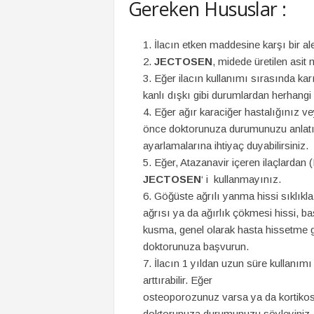
Gereken Hususlar :
İlacın etken maddesine karşı bir al
JECTOSEN
, midede üretilen asit m
Eğer ilacın kullanımı sırasında ka
kanlı dışkı gibi durumlardan herhangi 
Eğer ağır karaciğer hastalığınız v
önce doktorunuza durumunuzu anlatınız
ayarlamalarına ihtiyaç duyabilirsiniz.
Eğer, Atazanavir içeren ilaçlardan (
JECTOSEN
‘ i kullanmayınız.
Göğüste ağrılı yanma hissi sıklıkla k
ağrısı ya da ağırlık çökmesi hissi, b
kusma, genel olarak hasta hissetme gib
doktorunuza başvurun.
İlacın 1 yıldan uzun süre kullanımı 
arttırabilir. Eğer
osteoporozunuz varsa ya da kortiko
doktorunuza durumunuzu söyleyiniz.