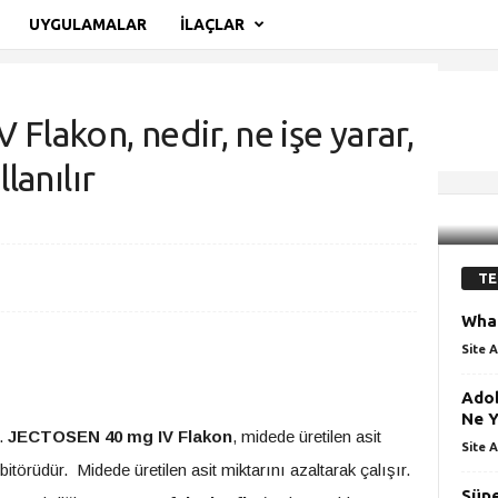
UYGULAMALAR
İLAÇLAR
lakon, nedir, ne işe yarar,
llanılır
kon, nedir, ne işe yarar, yan etkileri, nasıl kullanılır
TE
What
Site A
Adob
Ne Y
r.
JECTOSEN
40 mg IV Flakon
, midede üretilen asit
Site A
itörüdür. Midede üretilen asit miktarını azaltarak çalışır.
Süpe