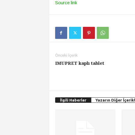
Source link
Önceki İçerik
IMUPRET kaplı tablet
İlgili Haberler
Yazarın Diğer İçerikl