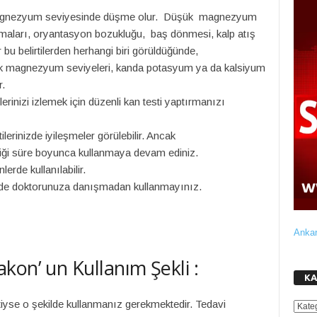
 magnezyum seviyesinde düşme olur. Düşük magnezyum
asılmaları, oryantasyon bozukluğu, baş dönmesi, kalp atış
r bu belirtilerden herhangi biri görüldüğünde,
k magnezyum seviyeleri, kanda potasyum ya da kalsiyum
r.
inizi izlemek için düzenli kan testi yaptırmanızı
erinizde iyileşmeler görülebilir. Ancak
ttiği süre boyunca kullanmaya devam ediniz.
erde kullanılabilir.
de doktorunuza danışmadan kullanmayınız.
Ankar
kon’ un Kullanım Şekli :
KA
tiyse o şekilde kullanmanız gerekmektedir. Tedavi
KATE