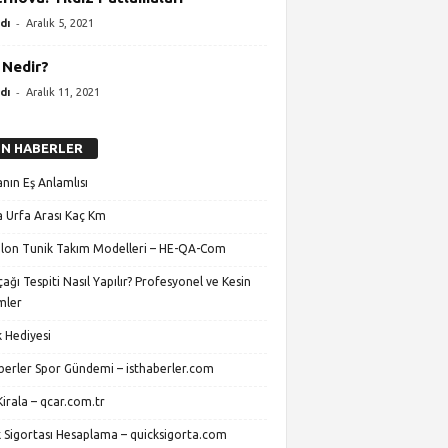
-
dı
Aralık 5, 2021
Nedir?
-
dı
Aralık 11, 2021
N HABERLER
nın Eş Anlamlısı
 Urfa Arası Kaç Km
lon Tunik Takım Modelleri – HE-QA-Com
ağı Tespiti Nasıl Yapılır? Profesyonel ve Kesin
mler
 Hediyesi
aberler Spor Gündemi – isthaberler.com
irala – qcar.com.tr
k Sigortası Hesaplama – quicksigorta.com