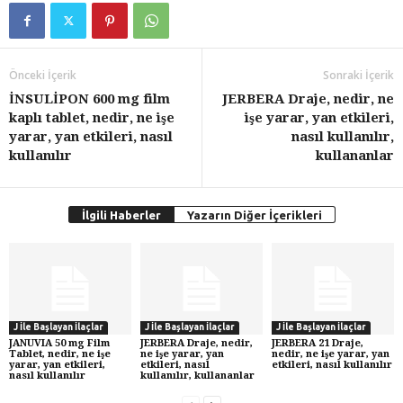
Önceki İçerik
Sonraki İçerik
İNSULİPON 600 mg film
JERBERA Draje, nedir, ne
kaplı tablet, nedir, ne işe
işe yarar, yan etkileri,
yarar, yan etkileri, nasıl
nasıl kullanılır,
kullanılır
kullananlar
İlgili Haberler
Yazarın Diğer İçerikleri
J İle Başlayan İlaçlar
J İle Başlayan İlaçlar
J İle Başlayan İlaçlar
JANUVIA 50 mg Film
JERBERA Draje, nedir,
JERBERA 21 Draje,
Tablet, nedir, ne işe
ne işe yarar, yan
nedir, ne işe yarar, yan
yarar, yan etkileri,
etkileri, nasıl
etkileri, nasıl kullanılır
nasıl kullanılır
kullanılır, kullananlar