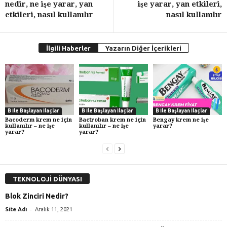
nedir, ne işe yarar, yan
işe yarar, yan etkileri,
etkileri, nasıl kullanılır
nasıl kullanılır
İlgili Haberler
Yazarın Diğer İçerikleri
B İle Başlayan İlaçlar
B İle Başlayan İlaçlar
B İle Başlayan İlaçlar
Bacoderm krem ne için
Bactroban krem ne için
Bengay krem ne işe
kullanılır – ne işe
kullanılır – ne işe
yarar?
yarar?
yarar?
TEKNOLOJİ DÜNYASI
Blok Zinciri Nedir?
-
Site Adı
Aralık 11, 2021