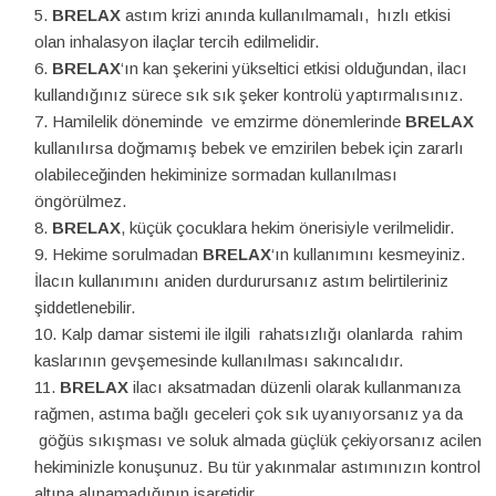
BRELAX
astım krizi anında kullanılmamalı, hızlı etkisi
olan inhalasyon ilaçlar tercih edilmelidir.
BRELAX
‘ın kan şekerini yükseltici etkisi olduğundan, ilacı
kullandığınız sürece sık sık şeker kontrolü yaptırmalısınız.
Hamilelik döneminde ve emzirme dönemlerinde
BRELAX
kullanılırsa doğmamış bebek ve emzirilen bebek için zararlı
olabileceğinden hekiminize sormadan kullanılması
öngörülmez.
BRELAX
, küçük çocuklara hekim önerisiyle verilmelidir.
Hekime sorulmadan
BRELAX
‘ın kullanımını kesmeyiniz.
İlacın kullanımını aniden durdurursanız astım belirtileriniz
şiddetlenebilir.
Kalp damar sistemi ile ilgili rahatsızlığı olanlarda rahim
kaslarının gevşemesinde kullanılması sakıncalıdır.
BRELAX
ilacı aksatmadan düzenli olarak kullanmanıza
rağmen, astıma bağlı geceleri çok sık uyanıyorsanız ya da
göğüs sıkışması ve soluk almada güçlük çekiyorsanız acilen
hekiminizle konuşunuz. Bu tür yakınmalar astımınızın kontrol
altına alınamadığının işaretidir.