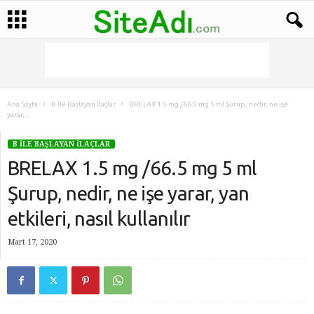
Ana Sayfa
B İle Başlayan İlaçlar
BRELAX 1.5 mg /66.5 mg 5 ml Şurup, nedir, ne işe
yarar,...
B İLE BAŞLAYAN İLAÇLAR
BRELAX 1.5 mg /66.5 mg 5 ml
Şurup, nedir, ne işe yarar, yan
etkileri, nasıl kullanılır
Mart 17, 2020