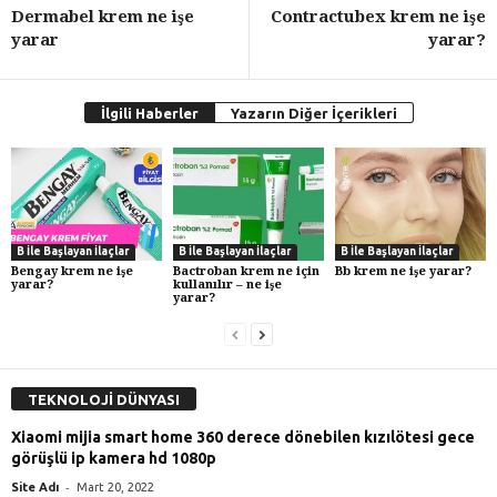
Dermabel krem ne işe
Contractubex krem ne işe
yarar
yarar?
İlgili Haberler
Yazarın Diğer İçerikleri
B İle Başlayan İlaçlar
B İle Başlayan İlaçlar
B İle Başlayan İlaçlar
Bengay krem ne işe
Bactroban krem ne için
Bb krem ne işe yarar?
yarar?
kullanılır – ne işe
yarar?
TEKNOLOJİ DÜNYASI
Xiaomi mijia smart home 360 derece dönebilen kızılötesi gece
görüşlü ip kamera hd 1080p
-
Site Adı
Mart 20, 2022