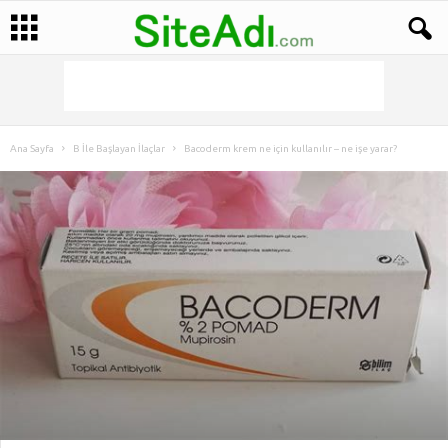
Ana Sayfa
B İle Başlayan İlaçlar
Bacoderm krem ne için kullanılır – ne işe yarar?