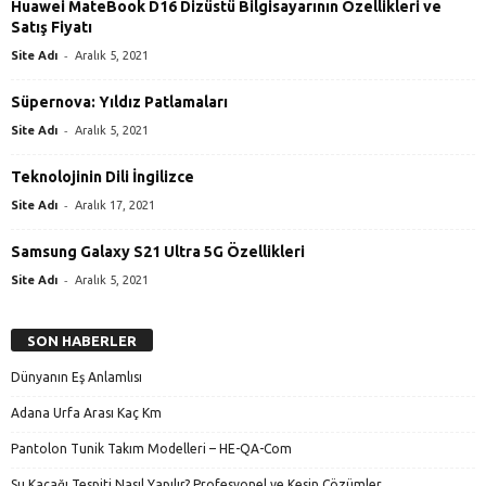
Huawei MateBook D16 Dizüstü Bilgisayarının Özellikleri ve
Satış Fiyatı
-
Site Adı
Aralık 5, 2021
Süpernova: Yıldız Patlamaları
-
Site Adı
Aralık 5, 2021
Teknolojinin Dili İngilizce
-
Site Adı
Aralık 17, 2021
Samsung Galaxy S21 Ultra 5G Özellikleri
-
Site Adı
Aralık 5, 2021
SON HABERLER
Dünyanın Eş Anlamlısı
Adana Urfa Arası Kaç Km
Pantolon Tunik Takım Modelleri – HE-QA-Com
Su Kaçağı Tespiti Nasıl Yapılır? Profesyonel ve Kesin Çözümler