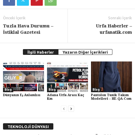
Önceki İçerik
Sonraki İçerik
Tuzla Hava Durumu –
Urfa Haberler –
İstiklal Gazetesi
urfanatik.com
İlgili Haberler
Yazarın Diğer İçerikleri
Blog
Blog
Blog
Dünyanın Eş Anlamlısı
Adana Urfa Arası Kaç
Pantolon Tunik Takım
Km
Modelleri – HE-QA-Com
TEKNOLOJİ DÜNYASI