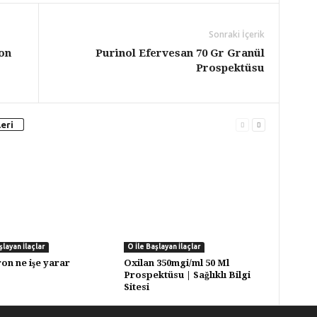
Sonraki İçerik
on
Purinol Efervesan 70 Gr Granül
Prospektüsu
eri
şlayan İlaçlar
O İle Başlayan İlaçlar
on ne işe yarar
Oxilan 350mgi/ml 50 Ml
Prospektüsu | Sağlıklı Bilgi
Sitesi