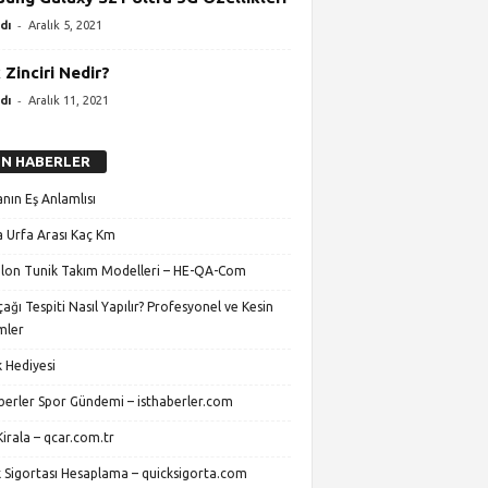
-
dı
Aralık 5, 2021
 Zinciri Nedir?
-
dı
Aralık 11, 2021
N HABERLER
nın Eş Anlamlısı
 Urfa Arası Kaç Km
lon Tunik Takım Modelleri – HE-QA-Com
ağı Tespiti Nasıl Yapılır? Profesyonel ve Kesin
mler
 Hediyesi
aberler Spor Gündemi – isthaberler.com
irala – qcar.com.tr
k Sigortası Hesaplama – quicksigorta.com