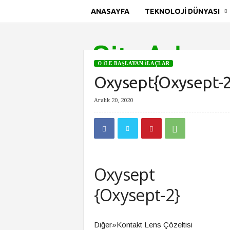
ANASAYFA
TEKNOLOJI DÜNYASI
S
i
t
e
O İLE BAŞLAYAN İLAÇLAR
A
Oxysept{Oxysept-2
d
ı
Aralık 20, 2020
Ana Sayfa
O İle Başlayan İlaçlar
Oxysept{Oxysept-
Oxysept
{Oxysept-2}
Diğer»Kontakt Lens Çözeltisi