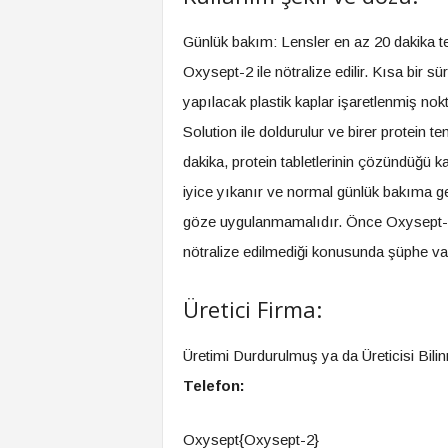
Günlük bakım: Lensler en az 20 dakika t
Oxysept-2 ile nötralize edilir. Kısa bir s
yapılacak plastik kaplar işaretlenmiş n
Solution ile doldurulur ve birer protein t
dakika, protein tabletlerinin çözündüğü k
iyice yıkanır ve normal günlük bakıma geçi
göze uygulanmamalıdır. Önce Oxysept-2 i
nötralize edilmediği konusunda şüphe vars
Üretici Firma:
Üretimi Durdurulmuş ya da Üreticisi Bili
Telefon:
Oxysept{Oxysept-2}