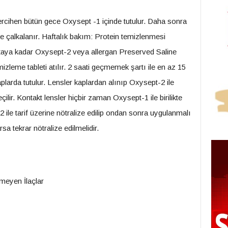
ercihen bütün gece Oxysept -1 içinde tutulur. Daha sonra
üre çalkalanır. Haftalık bakım: Protein temizlenmesi
oktaya kadar Oxysept-2 veya allergan Preserved Saline
emizleme tableti atılır. 2 saati geçmemek şartı ile en az 15
aplarda tutulur. Lensler kaplardan alınıp Oxysept-2 ile
lir. Kontakt lensler hiçbir zaman Oxysept-1 ile birilikte
le tarif üzerine nötralize edilip ondan sonra uygulanmalı
a tekrar nötralize edilmelidir.
nmeyen İlaçlar