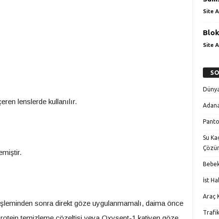
Site A
Blok
Site A
SO
Dünya
en lenslerde kullanılır.
Adana
Panto
Su Kaç
Çözü
miştir.
Bebek
İst H
Araç K
 işleminden sonra direkt göze uygulanmamalı, daima önce
Trafi
Protein temizleme çözeltisi veya Oxysept-1 katiyen göze