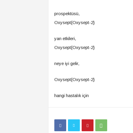
prospektüsü,
Oxysept{Oxysept-2}
yan etkileri,
Oxysept{Oxysept-2}
neye iyi gelir,
Oxysept{Oxysept-2}
hangi hastalık için