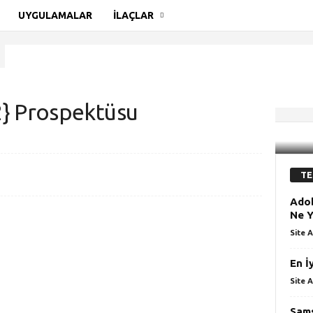
UYGULAMALAR
İLAÇLAR
} Prospektüsu
2} Prospektüsu
TE
Adob
Ne Y
Site A
En İ
Site A
Sams