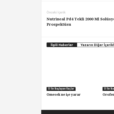
Önceki İçerik
Nutrineal Pd4 Tekli 2000 Ml Solüsy
Prospektüsu
İlgili Haberler
Yazarın Diğer İçerikl
O İle Başlayan İlaçlar
O İle Ba
Omesek ne işe yarar
Orofer