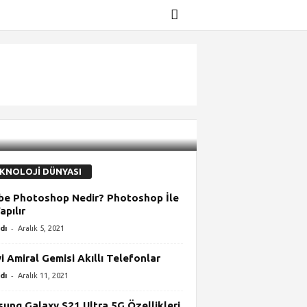
KNOLOJİ DÜNYASI
e Photoshop Nedir? Photoshop İle
apılır
-
dı
Aralık 5, 2021
yi Amiral Gemisi Akıllı Telefonlar
-
dı
Aralık 11, 2021
ung Galaxy S21 Ultra 5G Özellikleri