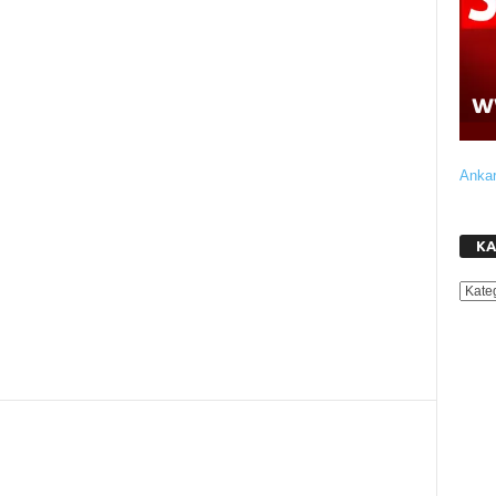
Ankar
KA
KATE