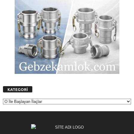
KATEGORİ
K
A
T
E
G
O