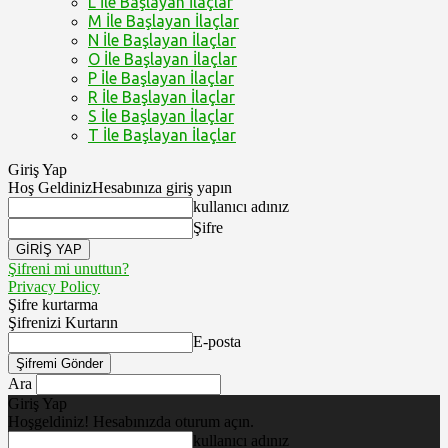
L İle Başlayan İlaçlar
M İle Başlayan İlaçlar
N İle Başlayan İlaçlar
O İle Başlayan İlaçlar
P İle Başlayan İlaçlar
R İle Başlayan İlaçlar
S İle Başlayan İlaçlar
T İle Başlayan İlaçlar
Giriş Yap
Hoş Geldiniz
Hesabınıza giriş yapın
kullanıcı adınız
Şifre
Şifreni mi unuttun?
Privacy Policy
Şifre kurtarma
Şifrenizi Kurtarın
E-posta
Ara
Giriş Yap
Hoşgeldiniz! Hesabınızda oturum açın.
kullanıcı adınız