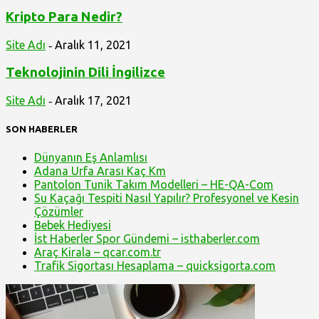
Kripto Para Nedir?
Site Adı
Aralık 11, 2021
-
Teknolojinin Dili İngilizce
Site Adı
Aralık 17, 2021
-
SON HABERLER
Dünyanın Eş Anlamlısı
Adana Urfa Arası Kaç Km
Pantolon Tunik Takım Modelleri – HE-QA-Com
Su Kaçağı Tespiti Nasıl Yapılır? Profesyonel ve Kesin
Çözümler
Bebek Hediyesi
İst Haberler Spor Gündemi – isthaberler.com
Araç Kirala – qcar.com.tr
Trafik Sigortası Hesaplama – quicksigorta.com