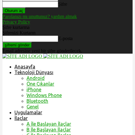
Şifre
Parolanızı mı unuttunuz? yardım almak
Privacy Policy
Şifre kurtarma
Şifrenizi Kurtarın
E-posta
Email adresine yeni bir şifre gönderilecek.
Anasayfa
Teknoloji Dünyası
Android
Öne Çıkanlar
iPhone
Windows Phone
Bluetooth
Genel
Uygulamalar
İlaçlar
A İle Başlayan İlaçlar
B İle Başlayan İlaçlar