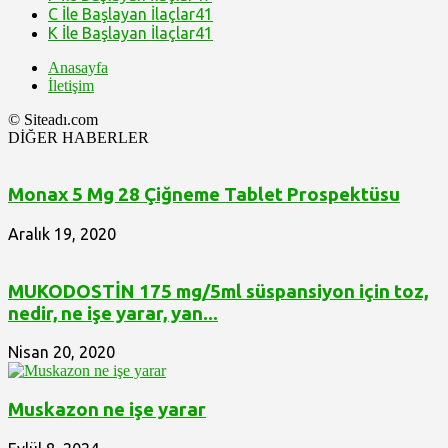
C İle Başlayan İlaçlar
41
K İle Başlayan İlaçlar
41
Anasayfa
İletişim
© Siteadı.com
DİĞER HABERLER
Monax 5 Mg 28 Çiğneme Tablet Prospektüsu
Aralık 19, 2020
MUKODOSTİN 175 mg/5ml süspansiyon için toz,
nedir, ne işe yarar, yan...
Nisan 20, 2020
Muskazon ne işe yarar