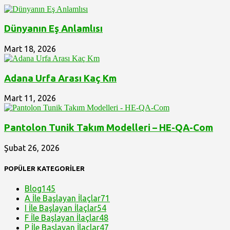
Dünyanın Eş Anlamlısı
Mart 18, 2026
Adana Urfa Arası Kaç Km
Mart 11, 2026
Pantolon Tunik Takım Modelleri – HE-QA-Com
Şubat 26, 2026
POPÜLER KATEGORİLER
Blog
145
A İle Başlayan İlaçlar
71
I İle Başlayan İlaçlar
54
F İle Başlayan İlaçlar
48
P İle Başlayan İlaçlar
47