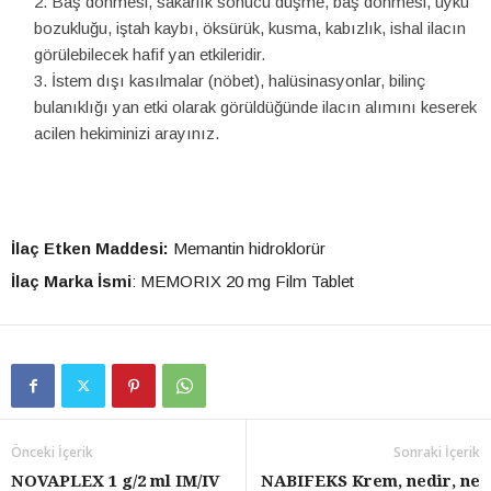
Baş dönmesi, sakarlık sonucu düşme, baş dönmesi, uyku
bozukluğu, iştah kaybı, öksürük, kusma, kabızlık, ishal ilacın
görülebilecek hafif yan etkileridir.
İstem dışı kasılmalar (nöbet), halüsinasyonlar, bilinç
bulanıklığı yan etki olarak görüldüğünde ilacın alımını keserek
acilen hekiminizi arayınız.
İlaç Etken Maddesi:
Memantin hidroklorür
İlaç Marka İsmi
: MEMORIX 20 mg Film Tablet
Önceki İçerik
Sonraki İçerik
NOVAPLEX 1 g/2 ml IM/IV
NABIFEKS Krem, nedir, ne