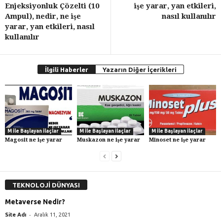
Enjeksiyonluk Çözelti (10
işe yarar, yan etkileri,
Ampul), nedir, ne işe
nasıl kullanılır
yarar, yan etkileri, nasıl
kullanılır
İlgili Haberler
Yazarın Diğer İçerikleri
M İle Başlayan İlaçlar
M İle Başlayan İlaçlar
M İle Başlayan İlaçlar
Magosit ne işe yarar
Muskazon ne işe yarar
Minoset ne işe yarar
TEKNOLOJİ DÜNYASI
Metaverse Nedir?
-
Site Adı
Aralık 11, 2021