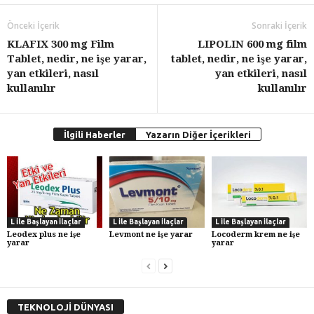
Önceki İçerik
Sonraki İçerik
KLAFIX 300 mg Film
LIPOLIN 600 mg film
Tablet, nedir, ne işe yarar,
tablet, nedir, ne işe yarar,
yan etkileri, nasıl
yan etkileri, nasıl
kullanılır
kullanılır
İlgili Haberler
Yazarın Diğer İçerikleri
L İle Başlayan İlaçlar
L İle Başlayan İlaçlar
L İle Başlayan İlaçlar
Leodex plus ne işe
Levmont ne işe yarar
Locoderm krem ne işe
yarar
yarar
TEKNOLOJİ DÜNYASI