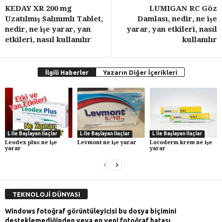
KEDAY XR 200 mg
LUMIGAN RC Göz
Uzatılmış Salınımlı Tablet,
Damlası, nedir, ne işe
nedir, ne işe yarar, yan
yarar, yan etkileri, nasıl
etkileri, nasıl kullanılır
kullanılır
İlgili Haberler
Yazarın Diğer İçerikleri
L İle Başlayan İlaçlar
L İle Başlayan İlaçlar
L İle Başlayan İlaçlar
Leodex plus ne işe
Levmont ne işe yarar
Locoderm krem ne işe
yarar
yarar
TEKNOLOJİ DÜNYASI
Windows fotoğraf görüntüleyicisi bu dosya biçimini
desteklemediğinden veya en yeni fotoğraf hatası