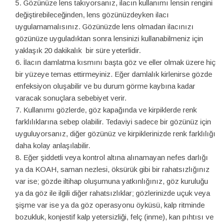
Gözünüze lens takıyorsanız, ilacın kullanımı lensin rengini
değiştirebileceğinden, lens gözünüzdeyken ilacı
uygulamamalısınız. Gözünüzde lens olmadan ilacınızı
gözünüze uyguladıktan sonra lensinizi kullanabilmeniz için
yaklaşık 20 dakikalık bir süre yeterlidir.
İlacın damlatma kısmını başta göz ve eller olmak üzere hiç
bir yüzeye temas ettirmeyiniz. Eğer damlalık kirlenirse gözde
enfeksiyon oluşabilir ve bu durum görme kaybına kadar
varacak sonuçlara sebebiyet verir.
Kullanımı gözlerde, göz kapağında ve kirpiklerde renk
farklılıklarına sebep olabilir. Tedaviyi sadece bir gözünüz için
uyguluyorsanız, diğer gözünüz ve kirpiklerinizde renk farklılığı
daha kolay anlaşılabilir.
Eğer şiddetli veya kontrol altına alınamayan nefes darlığı
ya da KOAH, saman nezlesi, öksürük gibi bir rahatsızlığınız
var ise; gözde iltihap oluşumuna yatkınlığınız, göz kuruluğu
ya da göz ile ilgili diğer rahatsızlıklar; gözlerinizde uçuk veya
şişme var ise ya da göz operasyonu öyküsü, kalp ritminde
bozukluk, konjestif kalp yetersizliği, felç (inme), kan pıhtısı ve