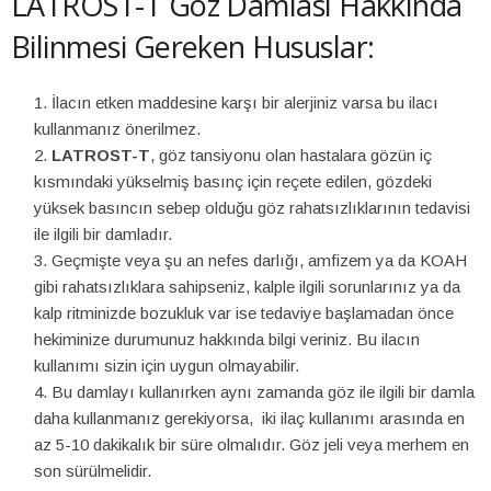
LATROST-T Göz Damlası Hakkında
Bilinmesi Gereken Hususlar:
İlacın etken maddesine karşı bir alerjiniz varsa bu ilacı
kullanmanız önerilmez.
LATROST-T
, göz tansiyonu olan hastalara gözün iç
kısmındaki yükselmiş basınç için reçete edilen, gözdeki
yüksek basıncın sebep olduğu göz rahatsızlıklarının tedavisi
ile ilgili bir damladır.
Geçmişte veya şu an nefes darlığı, amfizem ya da KOAH
gibi rahatsızlıklara sahipseniz, kalple ilgili sorunlarınız ya da
kalp ritminizde bozukluk var ise tedaviye başlamadan önce
hekiminize durumunuz hakkında bilgi veriniz. Bu ilacın
kullanımı sizin için uygun olmayabilir.
Bu damlayı kullanırken aynı zamanda göz ile ilgili bir damla
daha kullanmanız gerekiyorsa, iki ilaç kullanımı arasında en
az 5-10 dakikalık bir süre olmalıdır. Göz jeli veya merhem en
son sürülmelidir.