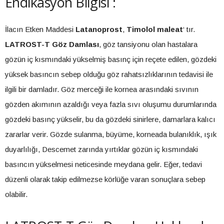
Endikasyon Bilgisi :
İlacın Etken Maddesi
Latanoprost
,
Timolol maleat
‘ tır.
LATROST-T Göz Damlası
, göz tansiyonu olan hastalara
gözün iç kısmındaki yükselmiş basınç için reçete edilen, gözdeki
yüksek basıncın sebep olduğu göz rahatsızlıklarının tedavisi ile
ilgili bir damladır. Göz merceği ile kornea arasındaki sıvının
gözden akımının azaldığı veya fazla sıvı oluşumu durumlarında
gözdeki basınç yükselir, bu da gözdeki sinirlere, damarlara kalıcı
zararlar verir. Gözde sulanma, büyüme, korneada bulanıklık, ışık
duyarlılığı, Descemet zarında yırtıklar gözün iç kısmındaki
basıncın yükselmesi neticesinde meydana gelir. Eğer, tedavi
düzenli olarak takip edilmezse körlüğe varan sonuçlara sebep
olabilir.