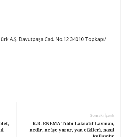
i Türk A.Ş. Davutpaşa Cad. No.12 34010 Topkapı/
Sonraki İçerik
let,
K.R. ENEMA Tıbbi Laksatif Lavman,
ıl
nedir, ne işe yarar, yan etkileri, nasıl
kullanılır