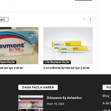
eri
şlayan İlaçlar
L İle Başlayan İlaçlar
t ne işe yarar
Locoderm krem ne işe yarar
DAHA FAZLA HABER
PO
Blog
Dünyanın Eş Anlamlısı
A İle 
Mart 18, 2026
I İle 