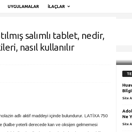
UYGULAMALAR
İLAÇLAR
lmış salımlı tablet, nedir,
leri, nasıl kullanılır
ş salımlı tablet, nedir, ne işe yarar, yan etkileri,...
TE
Hua
Bilg
Site A
Adob
anolazin adlı aktif maddeyi içinde bulundurur. LATİXA 750
Ne Y
iste (kalbe yeterli derecede kan ve oksijen gelmemesi
Site A