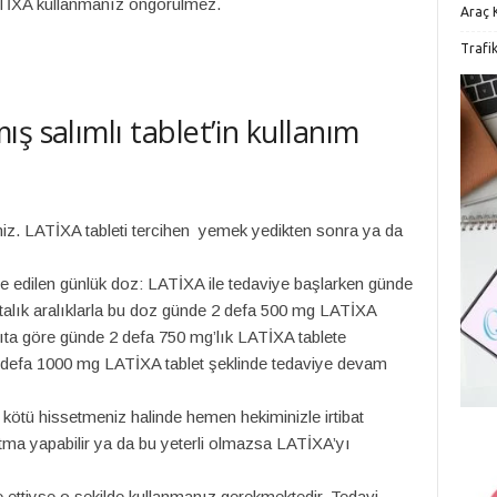
 LATİXA kullanmanız öngörülmez.
Araç K
Trafi
ş salımlı tablet’in kullanım
 içiniz. LATİXA tableti tercihen yemek yedikten sonra ya da
ye edilen günlük doz: LATİXA ile tedaviye başlarken günde
talık aralıklarla bu doz günde 2 defa 500 mg LATİXA
nıta göre günde 2 defa 750 mg’lık LATİXA tablete
 2 defa 1000 mg LATİXA tablet şeklinde tedaviye devam
i kötü hissetmeniz halinde hemen hekiminizle irtibat
tma yapabilir ya da bu yeterli olmazsa LATİXA’yı
e ettiyse o şekilde kullanmanız gerekmektedir. Tedavi