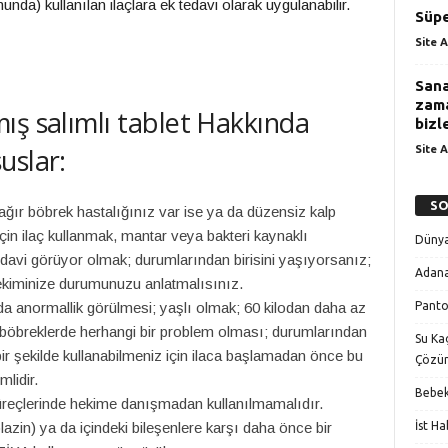
a) kullanılan ilaçlara ek tedavi olarak uygulanabilir.
Süpe
Site A
Sana
zama
ış salımlı tablet Hakkında
bizle
uslar:
Site A
SO
ağır böbrek hastalığınız var ise ya da düzensiz kalp
için ilaç kullanmak, mantar veya bakteri kaynaklı
Dünya
edavi görüyor olmak; durumlarından birisini yaşıyorsanız;
Adana
iminize durumunuzu anlatmalısınız.
Panto
 anormallik görülmesi; yaşlı olmak; 60 kilodan daha az
a böbreklerde herhangi bir problem olması; durumlarından
Su Kaç
bir şekilde kullanabilmeniz için ilaca başlamadan önce bu
Çözü
lidir.
Bebek
reçlerinde hekime danışmadan kullanılmamalıdır.
İst H
lazin) ya da içindeki bileşenlere karşı daha önce bir