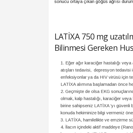
sonucu ortaya çıkan göğüs ağrısı durumund
LATİXA 750 mg uzatılm
Bilinmesi Gereken Hus
Eğer ağır karaciğer hastalığı veya 
atışları tedavisi, depresyon tedavisi 
enfeksiyonlar ya da HIV virüsü için t
LATİXA alımına başlamadan önce hek
Geçmişte de olsa EKG sonuçlarında
olmak, kalp hastalığı, karaciğer vey
birine sahipseniz LATİXA ‘yı güvenli 
konuda hekiminize bilgi vermeniz önem
LATİXA, hamilelikte ve emzirme sü
İlacın içindeki aktif maddeye (Rano