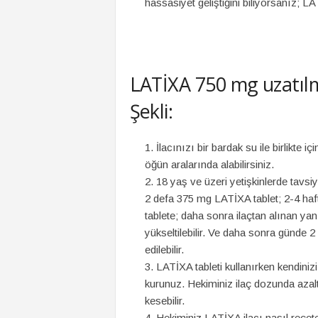
hassasiyet geliştiğini biliyorsanız;
LATİXA 750 mg uzatılmı
Şekli:
İlacınızı bir bardak su ile birlikte
öğün aralarında alabilirsiniz.
18 yaş ve üzeri yetişkinlerde tavsi
2 defa 375 mg LATİXA tablet; 2-4 haf
tablete; daha sonra ilaçtan alınan ya
yükseltilebilir. Ve daha sonra günde
edilebilir.
LATİXA tableti kullanırken kendiniz
kurunuz. Hekiminiz ilaç dozunda azal
kesebilir.
Hekiminiz LATİXA ilacı nasıl reçet