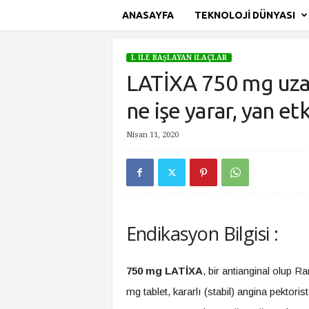
ANASAYFA
TEKNOLOJI DÜNYASI
S
i
L İLE BAŞLAYAN İLAÇLAR
t
LATİXA 750 mg uzatı
e
A
ne işe yarar, yan etki
d
ı
Nisan 11, 2020
Ana Sayfa
L İle Başlayan İlaçlar
LATİXA 750 mg uzatılmı
Endikasyon Bilgisi :
750 mg LATİXA
, bir antianginal olup R
mg tablet, kararlı (stabil) angina pektor