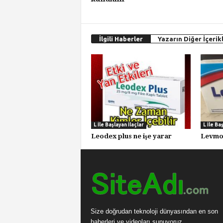
İlgili Haberler
Yazarın Diğer İçerikl
L İle Başlayan İlaçlar
L İle Ba
Leodex plus ne işe yarar
Levmon
Size doğrudan teknoloji dünyasından en son
haberleri ve videoları sunuyoruz.