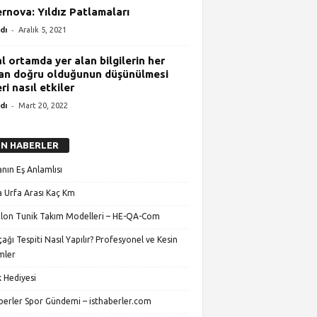
rnova: Yıldız Patlamaları
-
dı
Aralık 5, 2021
l ortamda yer alan bilgilerin her
n doğru olduğunun düşünülmesi
ri nasıl etkiler
-
dı
Mart 20, 2022
N HABERLER
nın Eş Anlamlısı
 Urfa Arası Kaç Km
lon Tunik Takım Modelleri – HE-QA-Com
ağı Tespiti Nasıl Yapılır? Profesyonel ve Kesin
mler
 Hediyesi
aberler Spor Gündemi – isthaberler.com