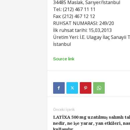
34485 Maslak, Sarıyer/İstanbul
Tel.: (212) 467 11 11
Fax: (212) 467 12 12
RUHSAT NUMARASI: 249/20
İlk ruhsat tarihi: 15,03,2013
Üretim Yeri: İ.E. Ulagay İlaç Sanayi
İstanbul
Source link
Önceki İçerik
LATİXA 500 mg uzatılmış salımlı tab
nedir, ne işe yarar, yan etkileri, nas
kullanılır