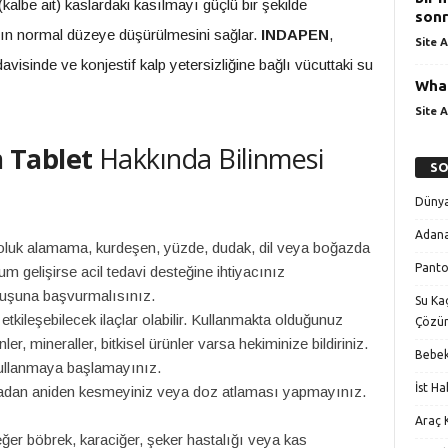
kalbe ait) kaslardaki kasılmayı güçlü bir şekilde
sonr
nın normal düzeye düşürülmesini sağlar.
INDAPEN
,
Site A
visinde ve konjestif kalp yetersizliğine bağlı vücuttaki su
What
Site A
m Tablet
Hakkında Bilinmesi
SO
Dünya
Adana
oluk alamama, kurdeşen, yüzde, dudak, dil veya boğazda
Panto
urum gelişirse acil tedavi desteğine ihtiyacınız
uluşuna başvurmalısınız.
Su Kaç
 etkileşebilecek ilaçlar olabilir. Kullanmakta olduğunuz
Çözü
nler, mineraller, bitkisel ürünler varsa hekiminize bildiriniz.
Bebek
ullanmaya başlamayınız.
İst H
dan aniden kesmeyiniz veya doz atlaması yapmayınız.
Araç K
er böbrek, karaciğer, şeker hastalığı veya kas