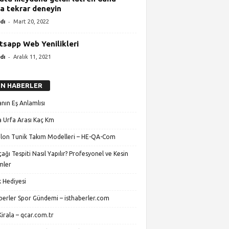
a tekrar deneyin
-
dı
Mart 20, 2022
sapp Web Yenilikleri
-
dı
Aralık 11, 2021
N HABERLER
nın Eş Anlamlısı
 Urfa Arası Kaç Km
lon Tunik Takım Modelleri – HE-QA-Com
ağı Tespiti Nasıl Yapılır? Profesyonel ve Kesin
mler
 Hediyesi
aberler Spor Gündemi – isthaberler.com
irala – qcar.com.tr