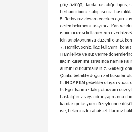
güçsüzlüğü, damla hastalığı, lupus, su
herhangi birine sahip iseniz; hastalıkla
Tedaviniz devam ederken aşırı ku
acilen hekiminizi arayınız. Kan ve idrar 
INDAPEN
kullanımının üzerinizdek
için tansiyonunuzu düzenli olarak kontro
Hamileyseniz, ilaç kullanımı konu
Hamilelikte ve süt verme dönemlerin
ilacın kullanımı sırasında hamile kal
alımını durdurmalısınız. Gebeliği önl
Çünkü bebekte doğumsal kusurlar oluş
INDAPEN
gebelikte oluşan vücut ö
Eğer kanınızdaki potasyum düzeyler
hastalığınız veya idrar yapmama duru
kandaki potasyum düzeylerinde düşükl
ise, hekiminizle rahatsızlıklarınız ha