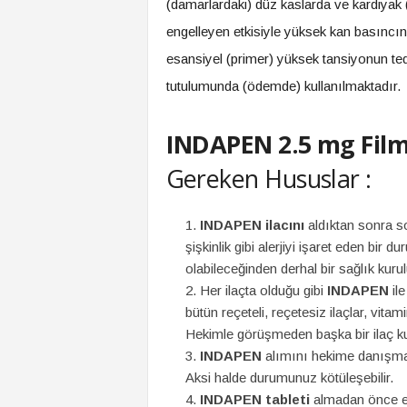
(damarlardaki) düz kaslarda ve kardiyak (
engelleyen etkisiyle yüksek kan basıncı
esansiyel (primer) yüksek tansiyonun teda
tutulumunda (ödemde) kullanılmaktadır.
INDAPEN 2.5 mg Fil
Gereken Hususlar :
INDAPEN ilacını
aldıktan sonra s
şişkinlik gibi alerjiyi işaret eden bir d
olabileceğinden derhal bir sağlık kur
Her ilaçta olduğu gibi
INDAPEN
ile
bütün reçeteli, reçetesiz ilaçlar, vitami
Hekimle görüşmeden başka bir ilaç k
INDAPEN
alımını hekime danışma
Aksi halde durumunuz kötüleşebilir.
INDAPEN tableti
almadan önce eğ