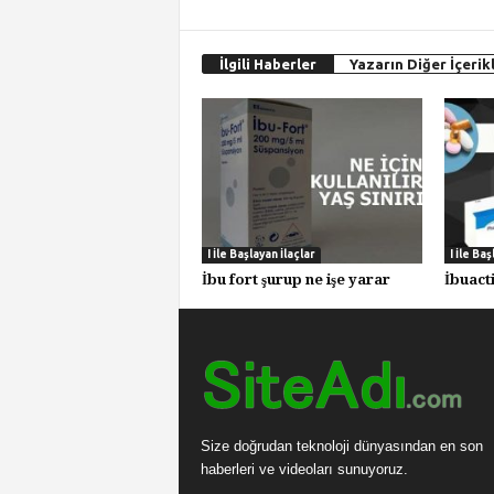
İlgili Haberler
Yazarın Diğer İçerikl
I İle Başlayan İlaçlar
I İle Baş
İbu fort şurup ne işe yarar
İbuact
Size doğrudan teknoloji dünyasından en son
haberleri ve videoları sunuyoruz.