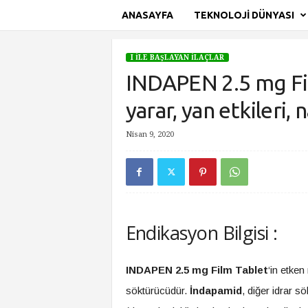
ANASAYFA
TEKNOLOJI DÜNYASI
S
i
I İLE BAŞLAYAN İLAÇLAR
t
INDAPEN 2.5 mg Film
e
A
yarar, yan etkileri, n
d
ı
Nisan 9, 2020
Ana Sayfa
I İle Başlayan İlaçlar
INDAPEN 2.5 mg Film Ta
Endikasyon Bilgisi :
INDAPEN 2.5 mg Film Tablet
‘in etke
söktürücüdür.
İndapamid
, diğer idrar s