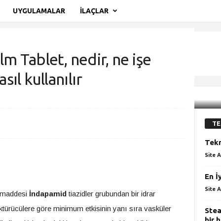
UYGULAMALAR
İLAÇLAR
 Tablet, nedir, ne işe
asıl kullanılır
blet, nedir, ne işe yarar, yan etkileri, nasıl...
TE
Tekn
Site A
En İ
Site A
n maddesi
İndapamid
tiazidler grubundan bir idrar
öktürücülere göre minimum etkisinin yanı sıra vasküler
Stea
bir 