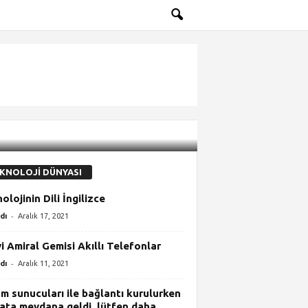
KNOLOJİ DÜNYASI
olojinin Dili İngilizce
-
dı
Aralık 17, 2021
yi Amiral Gemisi Akıllı Telefonlar
-
dı
Aralık 11, 2021
m sunucuları ile bağlantı kurulurken
hata meydana geldi. lütfen daha