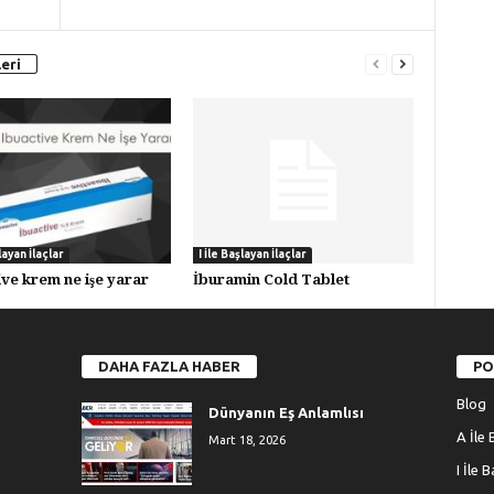
eri
layan İlaçlar
I İle Başlayan İlaçlar
ive krem ne işe yarar
İburamin Cold Tablet
DAHA FAZLA HABER
PO
Blog
Dünyanın Eş Anlamlısı
A İle 
Mart 18, 2026
I İle 