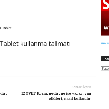
 Tablet
ablet kullanma talimatı
Ankar
KA
KATE
Sonraki İçerik
dir,
IZOVEF Krem, nedir, ne işe yarar, yan
etkileri, nasıl kullanılır