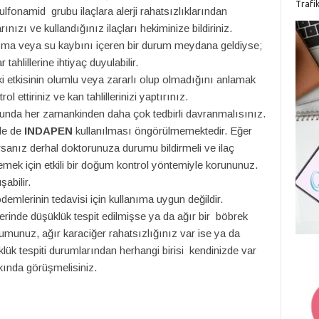
Trafi
lfonamid grubu ilaçlara alerji rahatsızlıklarından
rınızı ve kullandığınız ilaçları hekiminize bildiriniz.
sma veya su kaybını içeren bir durum meydana geldiyse;
tahlillerine ihtiyaç duyulabilir.
i etkisinin olumlu veya zararlı olup olmadığını anlamak
l ettiriniz ve kan tahlillerinizi yaptırınız.
sunda her zamankinden daha çok tedbirli davranmalısınız.
de de
INDAPEN
kullanılması öngörülmemektedir. Eğer
ırsanız derhal doktorunuza durumu bildirmeli ve ilaç
emek için etkili bir doğum kontrol yöntemiyle korununuz.
abilir.
demlerinin tedavisi için kullanıma uygun değildir.
inde düşüklük tespit edilmişse ya da ağır bir böbrek
munuz, ağır karaciğer rahatsızlığınız var ise ya da
ük tespiti durumlarından herhangi birisi kendinizde var
kkında görüşmelisiniz.