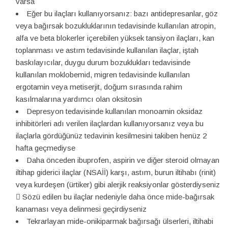
varsa
Eğer bu ilaçları kullanıyorsanız: bazı antidepresanlar, göz
veya bağırsak bozukluklarının tedavisinde kullanılan atropin,
alfa ve beta blokerler içerebilen yüksek tansiyon ilaçları, kan
toplanması ve astım tedavisinde kullanılan ilaçlar, iştah
baskılayıcılar, duygu durum bozuklukları tedavisinde
kullanılan moklobemid, migren tedavisinde kullanılan
ergotamin veya metiserjit, doğum sırasında rahim
kasılmalarına yardımcı olan oksitosin
Depresyon tedavisinde kullanılan monoamin oksidaz
inhibitörleri adı verilen ilaçlardan kullanıyorsanız veya bu
ilaçlarla gördüğünüz tedavinin kesilmesini takiben henüz 2
hafta geçmediyse
Daha önceden ibuprofen, aspirin ve diğer steroid olmayan
iltihap giderici ilaçlar (NSAİİ) karşı, astım, burun iltihabı (rinit)
veya kurdeşen (ürtiker) gibi alerjik reaksiyonlar gösterdiyseniz
 Sözü edilen bu ilaçlar nedeniyle daha önce mide-bağırsak
kanaması veya delinmesi geçirdiyseniz
Tekrarlayan mide-onikiparmak bağırsağı ülserleri, iltihabi