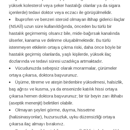
yüksek kolesterol veya şeker hastalığı olanlar ya da sigara
içenlerde) tedavi doktor veya eczacı ile görüşülmelidir.
İbuprofen ve benzeri steroid olmayan iltihap giderici ilaçlar
(NSAİİ) uzun süre kullanıldığında, önceden bu türlü bir
hastalık geçirmemiş olsanız bile, mide-bağırsak kanalında
ülserler, kanama ve delinme oluşabilmektedir. Bu türlü
istenmeyen etkilerin ortaya çıkma riski, daha önce böyle bir
hastalık geçirmiş olanlarda, yaşlı kişilerde, yüksek ilaç
dozlarında ve tedavi süresi uzadıkça artmaktadır.
Vücudunuzda sebepsiz olarak morarmalar, çürümeler
ortaya çıkarsa, doktora başvurunuz.
Üşüme, titreme ve ateşin birdenbire yükselmesi, halsizlik,
baş ağrısı ve kusma, ya da ensenizde katılık hissi ortaya
çıkarsa hemen doktora başvurunuz; bir tür beyin zarı iltihabı
(aseptik menenjit) belirtileri olabilir.
Olmayan şeyleri görme, duyma, hissetme
(halüsinasyonlar), huzursuzluk, uyku düzensizliği ortaya
çıkarsa ilaç almayı bırakınız.