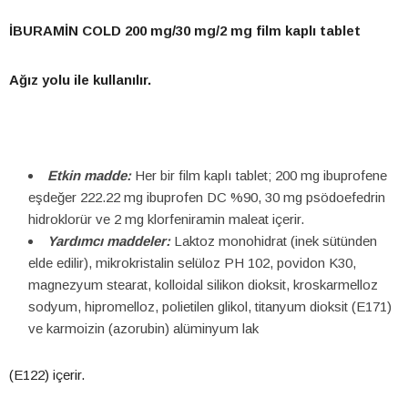
İBURAMİN COLD 200 mg/30 mg/2 mg film kaplı tablet
Ağız yolu ile kullanılır.
Etkin madde:
Her bir film kaplı tablet; 200 mg ibuprofene
eşdeğer 222.22 mg ibuprofen DC %90, 30 mg psödoefedrin
hidroklorür ve 2 mg klorfeniramin maleat içerir.
Yardımcı maddeler:
Laktoz monohidrat (inek sütünden
elde edilir), mikrokristalin selüloz PH 102, povidon K30,
magnezyum stearat, kolloidal silikon dioksit, kroskarmelloz
sodyum, hipromelloz, polietilen glikol, titanyum dioksit (E171)
ve karmoizin (azorubin) alüminyum lak
(E122) içerir.