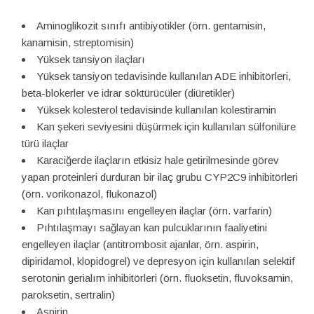
Aminoglikozit sınıfı antibiyotikler (örn. gentamisin,
kanamisin, streptomisin)
Yüksek tansiyon ilaçları
Yüksek tansiyon tedavisinde kullanılan ADE inhibitörleri,
beta-blokerler ve idrar söktürücüler (diüretikler)
Yüksek kolesterol tedavisinde kullanılan kolestiramin
Kan şekeri seviyesini düşürmek için kullanılan sülfonilüre
türü ilaçlar
Karaciğerde ilaçların etkisiz hale getirilmesinde görev
yapan proteinleri durduran bir ilaç grubu CYP2C9 inhibitörleri
(örn. vorikonazol, flukonazol)
Kan pıhtılaşmasını engelleyen ilaçlar (örn. varfarin)
Pıhtılaşmayı sağlayan kan pulcuklarının faaliyetini
engelleyen ilaçlar (antitrombosit ajanlar, örn. aspirin,
dipiridamol, klopidogrel) ve depresyon için kullanılan selektif
serotonin gerialım inhibitörleri (örn. fluoksetin, fluvoksamin,
paroksetin, sertralin)
Aspirin