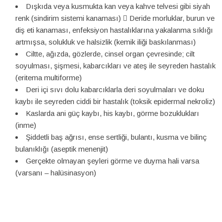
Dışkıda veya kusmukta kan veya kahve telvesi gibi siyah
renk (sindirim sistemi kanaması)  Deride morluklar, burun ve
diş eti kanaması, enfeksiyon hastalıklarına yakalanma sıklığı
artmışsa, solukluk ve halsizlik (kemik iliği baskılanması)
Ciltte, ağızda, gözlerde, cinsel organ çevresinde; cilt
soyulması, şişmesi, kabarcıkları ve ateş ile seyreden hastalık
(eritema multiforme)
Deri içi sıvı dolu kabarcıklarla deri soyulmaları ve doku
kaybı ile seyreden ciddi bir hastalık (toksik epidermal nekroliz)
Kaslarda ani güç kaybı, his kaybı, görme bozuklukları
(inme)
Şiddetli baş ağrısı, ense sertliği, bulantı, kusma ve bilinç
bulanıklığı (aseptik menenjit)
Gerçekte olmayan şeyleri görme ve duyma hali varsa
(varsanı – halüsinasyon)