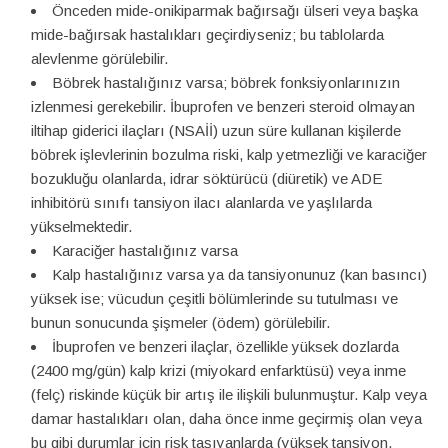
Önceden mide-onikiparmak bağırsağı ülseri veya başka
mide-bağırsak hastalıkları geçirdiyseniz; bu tablolarda
alevlenme görülebilir.
Böbrek hastalığınız varsa; böbrek fonksiyonlarınızın
izlenmesi gerekebilir. İbuprofen ve benzeri steroid olmayan
iltihap giderici ilaçları (NSAİİ) uzun süre kullanan kişilerde
böbrek işlevlerinin bozulma riski, kalp yetmezliği ve karaciğer
bozukluğu olanlarda, idrar söktürücü (diüretik) ve ADE
inhibitörü sınıfı tansiyon ilacı alanlarda ve yaşlılarda
yükselmektedir.
Karaciğer hastalığınız varsa
Kalp hastalığınız varsa ya da tansiyonunuz (kan basıncı)
yüksek ise; vücudun çeşitli bölümlerinde su tutulması ve
bunun sonucunda şişmeler (ödem) görülebilir.
İbuprofen ve benzeri ilaçlar, özellikle yüksek dozlarda
(2400 mg/gün) kalp krizi (miyokard enfarktüsü) veya inme
(felç) riskinde küçük bir artış ile ilişkili bulunmuştur. Kalp veya
damar hastalıkları olan, daha önce inme geçirmiş olan veya
bu gibi durumlar için risk taşıyanlarda (yüksek tansiyon,