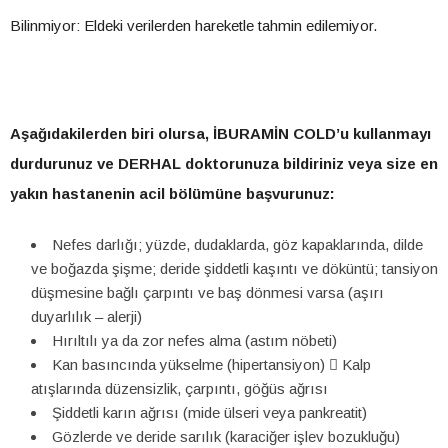
Bilinmiyor: Eldeki verilerden hareketle tahmin edilemiyor.
Aşağıdakilerden biri olursa, İBURAMİN COLD’u
kullanmayı
durdurunuz ve DERHAL doktorunuza bildiriniz veya size en
yakın hastanenin acil bölümüne başvurunuz:
Nefes darlığı; yüzde, dudaklarda, göz kapaklarında, dilde
ve boğazda şişme; deride şiddetli kaşıntı ve döküntü; tansiyon
düşmesine bağlı çarpıntı ve baş dönmesi varsa (aşırı
duyarlılık – alerji)
Hırıltılı ya da zor nefes alma (astım nöbeti)
Kan basıncında yükselme (hipertansiyon)  Kalp
atışlarında düzensizlik, çarpıntı, göğüs ağrısı
Şiddetli karın ağrısı (mide ülseri veya pankreatit)
Gözlerde ve deride sarılık (karaciğer işlev bozukluğu)