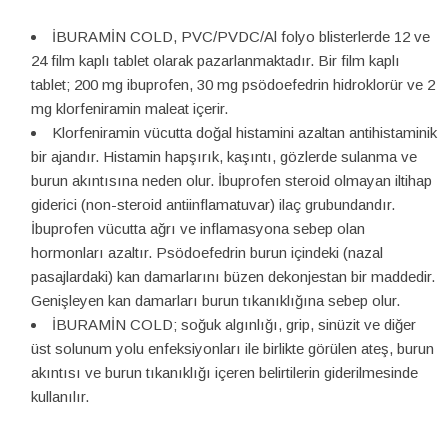
İBURAMİN COLD, PVC/PVDC/Al folyo blisterlerde 12 ve
24 film kaplı tablet olarak pazarlanmaktadır. Bir film kaplı
tablet; 200 mg ibuprofen, 30 mg psödoefedrin hidroklorür ve 2
mg klorfeniramin maleat içerir.
Klorfeniramin vücutta doğal histamini azaltan antihistaminik
bir ajandır. Histamin hapşırık, kaşıntı, gözlerde sulanma ve
burun akıntısına neden olur. İbuprofen steroid olmayan iltihap
giderici (non-steroid antiinflamatuvar) ilaç grubundandır.
İbuprofen vücutta ağrı ve inflamasyona sebep olan
hormonları azaltır. Psödoefedrin burun içindeki (nazal
pasajlardaki) kan damarlarını büzen dekonjestan bir maddedir.
Genişleyen kan damarları burun tıkanıklığına sebep olur.
İBURAMİN COLD; soğuk algınlığı, grip, sinüzit ve diğer
üst solunum yolu enfeksiyonları ile birlikte görülen ateş, burun
akıntısı ve burun tıkanıklığı içeren belirtilerin giderilmesinde
kullanılır.