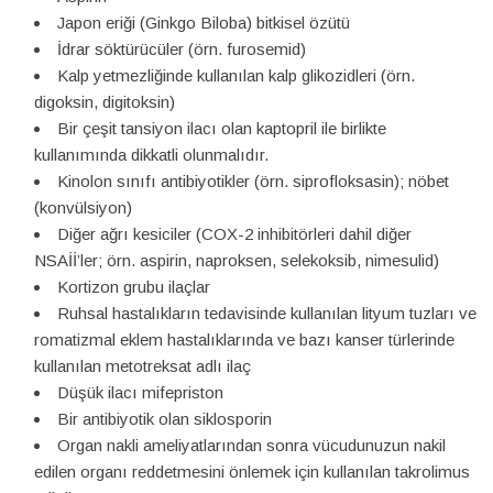
Japon eriği (Ginkgo Biloba) bitkisel özütü
İdrar söktürücüler (örn. furosemid)
Kalp yetmezliğinde kullanılan kalp glikozidleri (örn.
digoksin, digitoksin)
Bir çeşit tansiyon ilacı olan kaptopril ile birlikte
kullanımında dikkatli olunmalıdır.
Kinolon sınıfı antibiyotikler (örn. siprofloksasin); nöbet
(konvülsiyon)
Diğer ağrı kesiciler (COX-2 inhibitörleri dahil diğer
NSAİİ’ler; örn. aspirin, naproksen, selekoksib, nimesulid)
Kortizon grubu ilaçlar
Ruhsal hastalıkların tedavisinde kullanılan lityum tuzları ve
romatizmal eklem hastalıklarında ve bazı kanser türlerinde
kullanılan metotreksat adlı ilaç
Düşük ilacı mifepriston
Bir antibiyotik olan siklosporin
Organ nakli ameliyatlarından sonra vücudunuzun nakil
edilen organı reddetmesini önlemek için kullanılan takrolimus