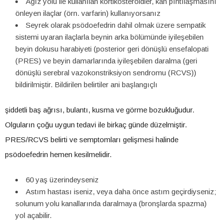
Ağız yolu ile kullanılan kortikosteroidler, kan pıhtılaşmasını
önleyen ilaçlar (örn. varfarin) kullanıyorsanız
Seyrek olarak psödoefedrin dahil olmak üzere sempatik
sistemi uyaran ilaçlarla beynin arka bölümünde iyileşebilen
beyin dokusu harabiyeti (posterior geri dönüşlü ensefalopati
(PRES) ve beyin damarlarında iyileşebilen daralma (geri
dönüşlü serebral vazokonstriksiyon sendromu (RCVS))
bildirilmiştir. Bildirilen belirtiler ani başlangıçlı
şiddetli baş ağrısı, bulantı, kusma ve görme bozukluğudur.
Olguların çoğu uygun tedavi ile birkaç günde düzelmiştir.
PRES/RCVS belirti ve semptomları gelişmesi halinde
psödoefedrin hemen kesilmelidir.
60 yaş üzerindeyseniz
Astım hastası iseniz, veya daha önce astım geçirdiyseniz;
solunum yolu kanallarında daralmaya (bronşlarda spazma)
yol açabilir.