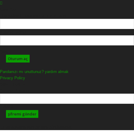
Giriş Yap
Hoşgeldiniz! Hesabınızda oturum açın.
kullanıcı adınız
Şifre
Parolanızı mı unuttunuz? yardım almak
Privacy Policy
Şifre kurtarma
Şifrenizi Kurtarın
E-posta
Email adresine yeni bir şifre gönderilecek.