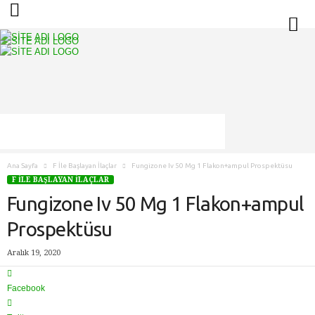
S
i
t
e
A
d
ı
Ana Sayfa
F İle Başlayan İlaçlar
Fungizone Iv 50 Mg 1 Flakon+ampul Prospektüsu
F İLE BAŞLAYAN İLAÇLAR
Fungizone Iv 50 Mg 1 Flakon+ampul
Prospektüsu
Aralık 19, 2020
Facebook