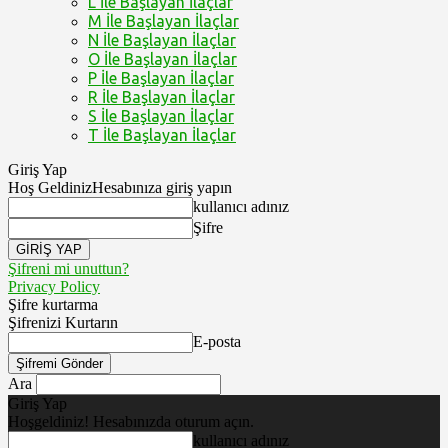
L İle Başlayan İlaçlar
M İle Başlayan İlaçlar
N İle Başlayan İlaçlar
O İle Başlayan İlaçlar
P İle Başlayan İlaçlar
R İle Başlayan İlaçlar
S İle Başlayan İlaçlar
T İle Başlayan İlaçlar
Giriş Yap
Hoş Geldiniz
Hesabınıza giriş yapın
kullanıcı adınız
Şifre
Şifreni mi unuttun?
Privacy Policy
Şifre kurtarma
Şifrenizi Kurtarın
E-posta
Ara
Giriş Yap
Hoşgeldiniz! Hesabınızda oturum açın.
kullanıcı adınız