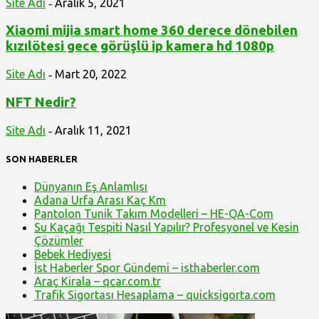
Site Adı
Aralık 5, 2021
-
Xiaomi mijia smart home 360 derece dönebilen
kızılötesi gece görüşlü ip kamera hd 1080p
Site Adı
Mart 20, 2022
-
NFT Nedir?
Site Adı
Aralık 11, 2021
-
SON HABERLER
Dünyanın Eş Anlamlısı
Adana Urfa Arası Kaç Km
Pantolon Tunik Takım Modelleri – HE-QA-Com
Su Kaçağı Tespiti Nasıl Yapılır? Profesyonel ve Kesin
Çözümler
Bebek Hediyesi
İst Haberler Spor Gündemi – isthaberler.com
Araç Kirala – qcar.com.tr
Trafik Sigortası Hesaplama – quicksigorta.com