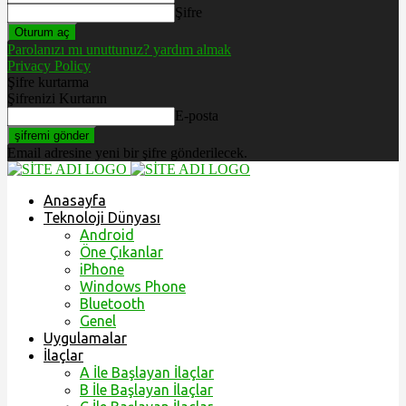
Şifre
Parolanızı mı unuttunuz? yardım almak
Privacy Policy
Şifre kurtarma
Şifrenizi Kurtarın
E-posta
Email adresine yeni bir şifre gönderilecek.
Anasayfa
Teknoloji Dünyası
Android
Öne Çıkanlar
iPhone
Windows Phone
Bluetooth
Genel
Uygulamalar
İlaçlar
A İle Başlayan İlaçlar
B İle Başlayan İlaçlar