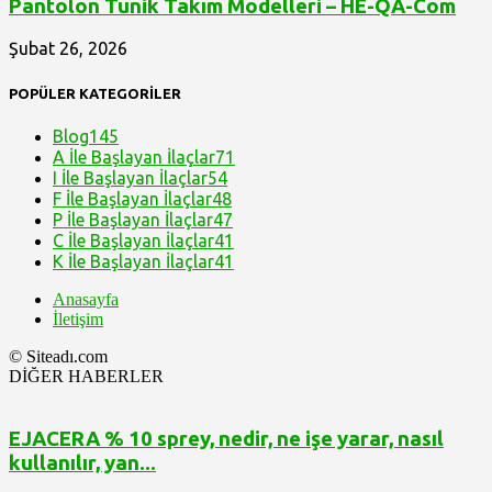
Pantolon Tunik Takım Modelleri – HE-QA-Com
Şubat 26, 2026
POPÜLER KATEGORİLER
Blog
145
A İle Başlayan İlaçlar
71
I İle Başlayan İlaçlar
54
F İle Başlayan İlaçlar
48
P İle Başlayan İlaçlar
47
C İle Başlayan İlaçlar
41
K İle Başlayan İlaçlar
41
Anasayfa
İletişim
© Siteadı.com
DİĞER HABERLER
EJACERA % 10 sprey, nedir, ne işe yarar, nasıl
kullanılır, yan...