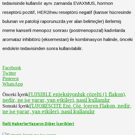
tedavisinde kullanılır aynı zamanda EVAXMUS, hormon
reseptörü pozitif, HER2/neu reseptörü negatif (kanser hücresinde
bulunan ve patoloji raporunuzda yer alan belirteçler) ilerlemiş
meme kanserli menopoz sonrası (postmenopozal) kadınlarda
aromataz inhibitörü (eksemestan) ile kombinasyon halinde, önceki
endokrin tedavisinden sonra kullanılabilir.
Facebook
Twitter
Pinterest
WhatsApp
FLUSIBLE enjeksiyonluk çözelti (1 flakon),
Önceki İçerik
nedir, ne işe yarar, yan etkileri, nasıl kullanılır
FLUORESCITE Enj. Çöz. İçeren Flakon, nedir,
Sonraki İçerik
ne işe yarar, yan etkileri, nasıl kullanılır
İlgili Haberler
Yazarın Diğer İçerikleri