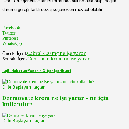
Dex Forte genellikle tablet formunda bulunmakta olup, sağlık
durumu gereği farklı dozaj seçenekleri mevcut olabilir.
Facebook
Twitter
Pinterest
WhatsApp
Cabral 400 mg ne işe yarar
Önceki İçerik
Dextrocin krem ne işe yarar
Sonraki İçerik
İlgili Haberler
Yazarın Diğer İçerikleri
D İle Başlayan İlaçlar
Dermovate krem ne işe yarar – ne için
kullanılır?
D İle Başlayan İlaçlar