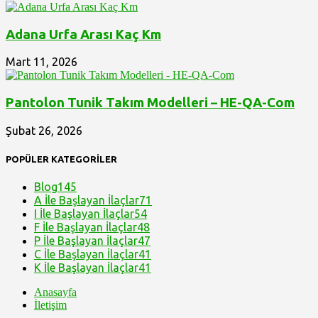
Adana Urfa Arası Kaç Km
Mart 11, 2026
Pantolon Tunik Takım Modelleri – HE-QA-Com
Şubat 26, 2026
POPÜLER KATEGORİLER
Blog
145
A İle Başlayan İlaçlar
71
I İle Başlayan İlaçlar
54
F İle Başlayan İlaçlar
48
P İle Başlayan İlaçlar
47
C İle Başlayan İlaçlar
41
K İle Başlayan İlaçlar
41
Anasayfa
İletişim