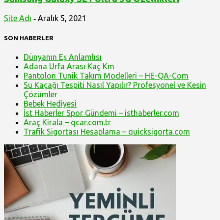
Site Adı
Aralık 5, 2021
-
SON HABERLER
Dünyanın Eş Anlamlısı
Adana Urfa Arası Kaç Km
Pantolon Tunik Takım Modelleri – HE-QA-Com
Su Kaçağı Tespiti Nasıl Yapılır? Profesyonel ve Kesin
Çözümler
Bebek Hediyesi
İst Haberler Spor Gündemi – isthaberler.com
Araç Kirala – qcar.com.tr
Trafik Sigortası Hesaplama – quicksigorta.com