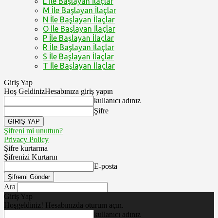
L İle Başlayan İlaçlar
M İle Başlayan İlaçlar
N İle Başlayan İlaçlar
O İle Başlayan İlaçlar
P İle Başlayan İlaçlar
R İle Başlayan İlaçlar
S İle Başlayan İlaçlar
T İle Başlayan İlaçlar
Giriş Yap
Hoş Geldiniz
Hesabınıza giriş yapın
kullanıcı adınız
Şifre
Şifreni mi unuttun?
Privacy Policy
Şifre kurtarma
Şifrenizi Kurtarın
E-posta
Ara
Giriş Yap
Hoşgeldiniz! Hesabınızda oturum açın.
kullanıcı adınız