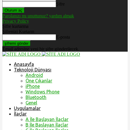
Şifre
Parolanızı mı unuttunuz? yardım almak
Privacy Policy
Şifre kurtarma
Şifrenizi Kurtarın
E-posta
Email adresine yeni bir şifre gönderilecek.
Anasayfa
Teknoloji Dünyası
Android
Öne Çıkanlar
iPhone
Windows Phone
Bluetooth
Genel
Uygulamalar
İlaçlar
A İle Başlayan İlaçlar
B İle Başlayan İlaçlar