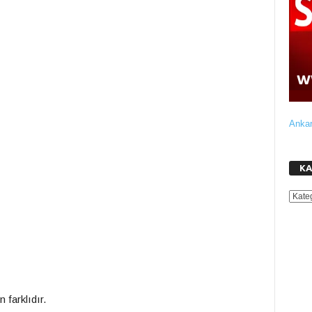
Ankar
KA
KATE
 farklıdır.