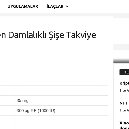
UYGULAMALAR
İLAÇLAR
 Damlalıklı Şişe Takviye
 Damlalıklı Şişe Takviye Edici Gıda
TE
Krip
Site A
35 mg
NFT 
300 µg RE (1000 IU)
Site A
Xiao
döne