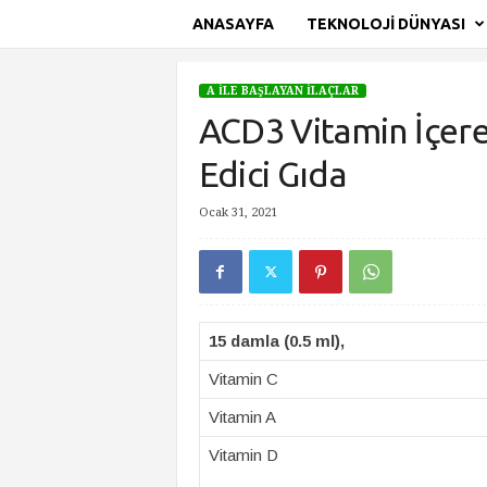
ANASAYFA
TEKNOLOJI DÜNYASI
S
i
A İLE BAŞLAYAN İLAÇLAR
t
ACD3 Vitamin İçeren
e
A
Edici Gıda
d
ı
Ocak 31, 2021
Ana Sayfa
A İle Başlayan İlaçlar
ACD3 Vitamin İçeren
15 damla (0.5 ml),
Vitamin C
Vitamin A
Vitamin D