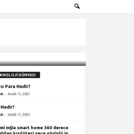
KNOLOJİ DÜNYASI
to Para Nedir?
-
dı
Aralık 11, 2021
Nedir?
-
dı
Aralık 11, 2021
mi mijia smart home 360 derece
bilen kızılötesi gece görüşlü ip