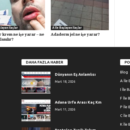
şlayan İlaçlar
A İle Başlayan İlaçlar
r krem ne işe yarar – ne
Adaderm jel ne işe yarar?
llanılır?
DAHA FAZLA HABER
PO
Blog
Dünyanın Eş Anlamlısı
A İle 
Mart 18, 2026
I İle 
F İle 
Adana Urfa Arası Kaç Km
P İle 
Mart 11, 2026
C İle 
K İle 