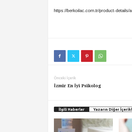
https://berkoilac.com.tr/product-details
Önceki İçerik
İzmir En İyi Psikolog
İlgili Haberler
Yazarın Diğer İçerikl