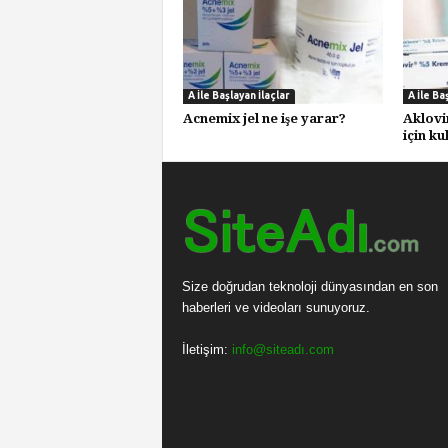
A İle Başlayan İlaçlar
A İle Ba
Acnemix jel ne işe yarar?
Aklovi
için ku
Size doğrudan teknoloji dünyasından en son
haberleri ve videoları sunuyoruz.
İletişim:
info@siteadı.com