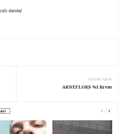
/acd3-damla/
Sonraki İçerik
AKNEFLOKS %1 krem
eri