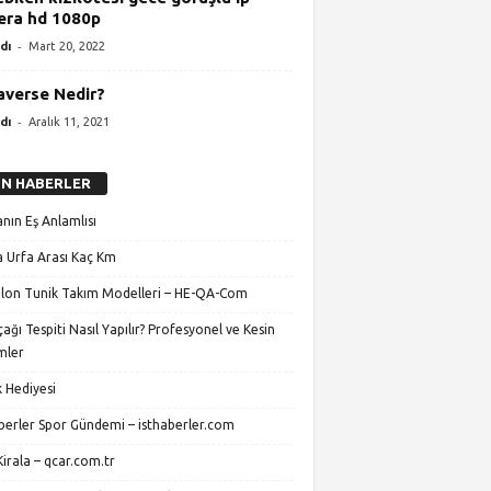
ra hd 1080p
-
dı
Mart 20, 2022
verse Nedir?
-
dı
Aralık 11, 2021
N HABERLER
nın Eş Anlamlısı
 Urfa Arası Kaç Km
lon Tunik Takım Modelleri – HE-QA-Com
ağı Tespiti Nasıl Yapılır? Profesyonel ve Kesin
mler
 Hediyesi
aberler Spor Gündemi – isthaberler.com
irala – qcar.com.tr