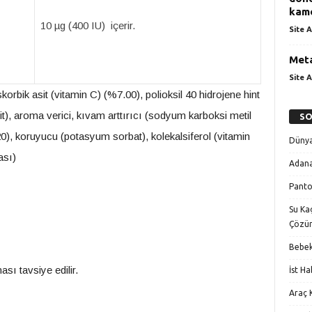
kame
10 µg (400 IU) içerir.
Site A
Meta
Site A
orbik asit (vitamin C) (%7.00), polioksil 40 hidrojene hint
it), aroma verici, kıvam arttırıcı (sodyum karboksi metil
SO
.20), koruyucu (potasyum sorbat), kolekalsiferol (vitamin
Dünya
ası)
Adana
Panto
Su Kaç
Çözü
Bebek
sı tavsiye edilir.
İst H
Araç K