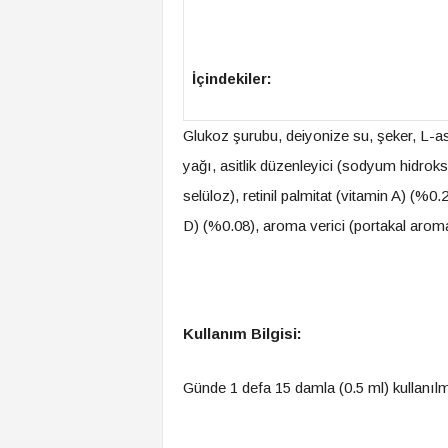
İçindekiler:
Glukoz şurubu, deiyonize su, şeker, L-ask
yağı, asitlik düzenleyici (sodyum hidroks
selüloz), retinil palmitat (vitamin A) (%0
D) (%0.08), aroma verici (portakal arom
Kullanım Bilgisi:
Günde 1 defa 15 damla (0.5 ml) kullanılma