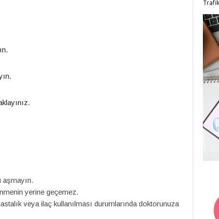
Trafi
ın.
yın.
klayınız.
u aşmayın.
lenmenin yerine geçemez.
astalık veya ilaç kullanılması durumlarında doktorunuza