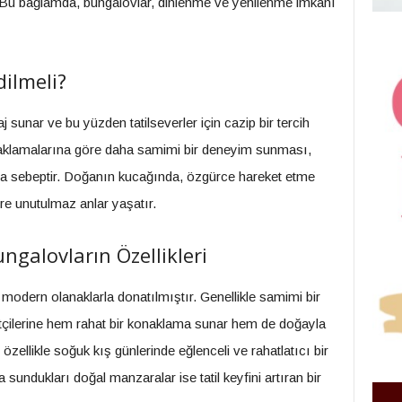
 Bu bağlamda, bungalovlar, dinlenme ve yenilenme imkanı
ilmeli?
sunar ve bu yüzden tatilseverler için cazip bir tercih
konaklamalarına göre daha samimi bir deneyim sunması,
ıca sebeptir. Doğanın kucağında, özgürce hareket etme
lere unutulmaz anlar yaşatır.
galovların Özellikleri
 modern olanaklarla donatılmıştır. Genellikle samimi bir
etçilerine hem rahat bir konaklama sunar hem de doğayla
zellikle soğuk kış günlerinde eğlenceli ve rahatlatıcı bir
 sundukları doğal manzaralar ise tatil keyfini artıran bir