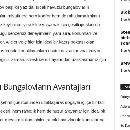
v başlıklı yazıda, sıcak havuzlu bungalovların
Blok
malar, misafirlere hem konfor hem de rahatlama imkanı
Site A
eyfini en iyi şekilde yaşamak için çeşitli ipuçları da
Stea
uğu benzersiz deneyimlerin yanı sıra, konumları ve
bir 
r. Aileler ve çiftler için ideal bir kaçış noktası olan
sonr
osferinde konaklayanlara unutulmaz anlar vaat ediyor.
Site A
iniz zaman, stresli şehir hayatından uzaklaşmanız için
BMW
Site A
 Bungalovların Avantajları
SO
Dünya
 şehrin gürültüsünden uzaklaşarak doğayla iç içe bir tatil
Adana
leri, hem rahatlık hem de huzur arayanlar için ideal bir
Panto
her mevsim kullanılabilen sıcak havuzları ile konuklarına
Su Kaç