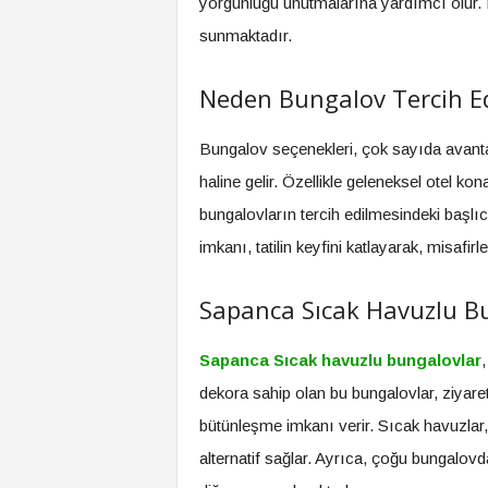
yorgunluğu unutmalarına yardımcı olur.
sunmaktadır.
Neden Bungalov Tercih Ed
Bungalov seçenekleri, çok sayıda avantaj 
haline gelir. Özellikle geleneksel otel 
bungalovların tercih edilmesindeki başl
imkanı, tatilin keyfini katlayarak, misafir
Sapanca Sıcak Havuzlu Bun
Sapanca Sıcak havuzlu bungalovlar
,
dekora sahip olan bu bungalovlar, ziyar
bütünleşme imkanı verir. Sıcak havuzlar, ö
alternatif sağlar. Ayrıca, çoğu bungalovda