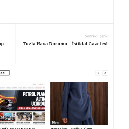
Sonraki İçerik
op –
Tuzla Hava Durumu – İstiklal Gazetesi
eri
Blog