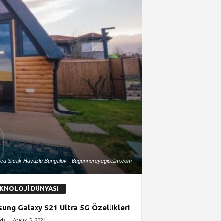
ca Sıcak Havuzlu Bungalov - Bugunnereyegidelim.com
KNOLOJİ DÜNYASI
ung Galaxy S21 Ultra 5G Özellikleri
-
dı
Aralık 5, 2021