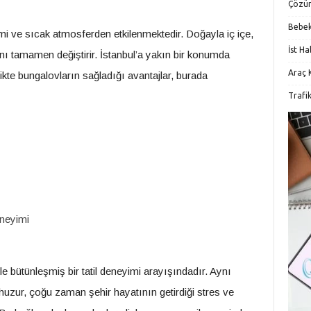
Çözü
Bebek
i ve sıcak atmosferden etkilenmektedir. Doğayla iç içe,
İst H
ını tamamen değiştirir. İstanbul’a yakın bir konumda
Araç K
likte bungalovların sağladığı avantajlar, burada
Trafi
neyimi
le bütünleşmiş bir tatil deneyimi arayışındadır. Aynı
zur, çoğu zaman şehir hayatının getirdiği stres ve