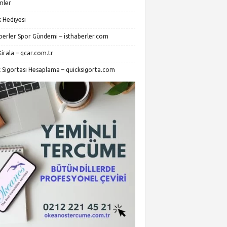
mler
 Hediyesi
aberler Spor Gündemi – isthaberler.com
irala – qcar.com.tr
k Sigortası Hesaplama – quicksigorta.com