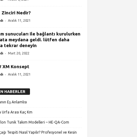
 Zinciri Nedir?
-
dı
Aralık 11, 2021
m sunucuları ile bağlantı kurulurken
hata meydana geldi. lütfen daha
a tekrar deneyin
-
dı
Mart 20, 2022
 XM Konsept
-
dı
Aralık 11, 2021
N HABERLER
nın Eş Anlamlısı
 Urfa Arası Kaç Km
lon Tunik Takım Modelleri – HE-QA-Com
ağı Tespiti Nasıl Yapılır? Profesyonel ve Kesin