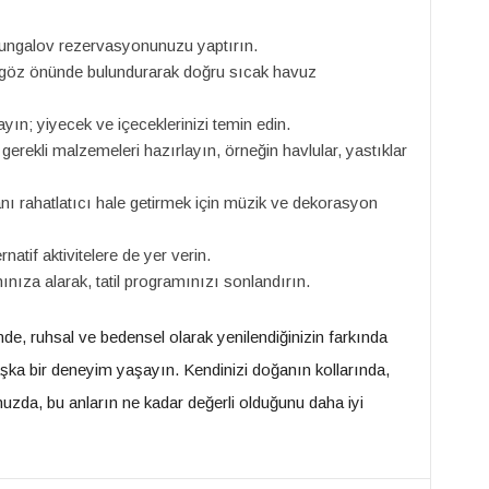
 bungalov rezervasyonunuzu yaptırın.
 göz önünde bulundurarak doğru sıcak havuz
ayın; yiyecek ve içeceklerinizi temin edin.
gerekli malzemeleri hazırlayın, örneğin havlular, yastıklar
ı rahatlatıcı hale getirmek için müzik ve dekorasyon
natif aktivitelere de yer verin.
ınıza alarak, tatil programınızı sonlandırın.
de, ruhsal ve bedensel olarak yenilendiğinizin farkında
şka bir deneyim yaşayın. Kendinizi doğanın kollarında,
unuzda, bu anların ne kadar değerli olduğunu daha iyi