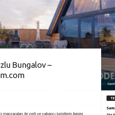
zlu Bungalov –
im.com
Sapan
TE
Sams
 manzaraları ile yerli ve yabancı turistlerin ilgisini
Site A