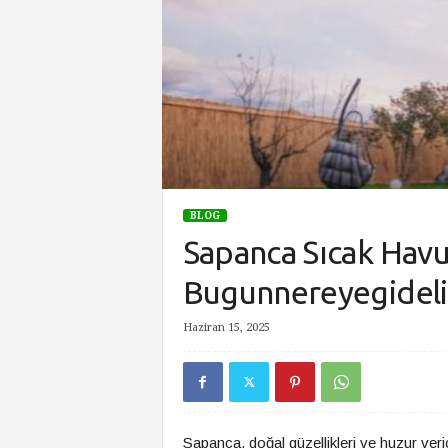
BLOG
Sapanca Sıcak Havu
Bugunnereyegidel
Haziran 15, 2025
Sapanca, doğal güzellikleri ve huzur verici