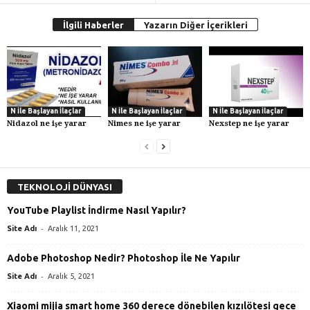
İlgili Haberler
Yazarın Diğer İçerikleri
N İle Başlayan İlaçlar
N İle Başlayan İlaçlar
N İle Başlayan İlaçlar
Nidazol ne işe yarar
Nimes ne işe yarar
Nexstep ne işe yarar
TEKNOLOJİ DÜNYASI
YouTube Playlist İndirme Nasıl Yapılır?
-
Site Adı
Aralık 11, 2021
Adobe Photoshop Nedir? Photoshop İle Ne Yapılır
-
Site Adı
Aralık 5, 2021
Xiaomi mijia smart home 360 derece dönebilen kızılötesi gece