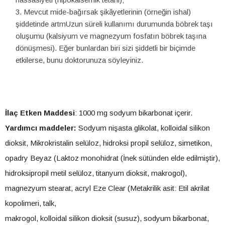
Mevcut mide-bağırsak şikâyetlerinin (örneğin ishal)
şiddetinde artmUzun süreli kullanımı durumunda böbrek taşı
oluşumu (kalsiyum ve magnezyum fosfatın böbrek taşına
dönüşmesi). Eğer bunlardan biri sizi şiddetli bir biçimde
etkilerse, bunu doktorunuza söyleyiniz.
İlaç Etken Maddesi
: 1000 mg sodyum bikarbonat içerir.
Yardımcı maddeler:
Sodyum nişasta glikolat, kolloidal silikon
dioksit, Mikrokristalin selüloz, hidroksi propil selüloz, simetikon,
opadry Beyaz (Laktoz monohidrat (İnek sütünden elde edilmiştir),
hidroksipropil metil selüloz, titanyum dioksit, makrogol),
magnezyum stearat, acryl Eze Clear (Metakrilik asit: Etil akrilat
kopolimeri, talk,
makrogol, kolloidal silikon dioksit (susuz), sodyum bikarbonat,