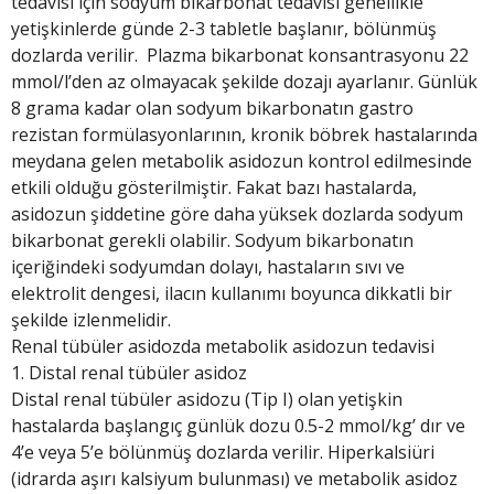
tedavisi için sodyum bikarbonat tedavisi genellikle
yetişkinlerde günde 2-3 tabletle başlanır, bölünmüş
dozlarda verilir. Plazma bikarbonat konsantrasyonu 22
mmol/l’den az olmayacak şekilde dozajı ayarlanır. Günlük
8 grama kadar olan sodyum bikarbonatın gastro
rezistan formülasyonlarının, kronik böbrek hastalarında
meydana gelen metabolik asidozun kontrol edilmesinde
etkili olduğu gösterilmiştir. Fakat bazı hastalarda,
asidozun şiddetine göre daha yüksek dozlarda sodyum
bikarbonat gerekli olabilir. Sodyum bikarbonatın
içeriğindeki sodyumdan dolayı, hastaların sıvı ve
elektrolit dengesi, ilacın kullanımı boyunca dikkatli bir
şekilde izlenmelidir.
Renal tübüler asidozda metabolik asidozun tedavisi
1. Distal renal tübüler asidoz
Distal renal tübüler asidozu (Tip I) olan yetişkin
hastalarda başlangıç günlük dozu 0.5-2 mmol/kg’ dır ve
4’e veya 5’e bölünmüş dozlarda verilir. Hiperkalsiüri
(idrarda aşırı kalsiyum bulunması) ve metabolik asidoz