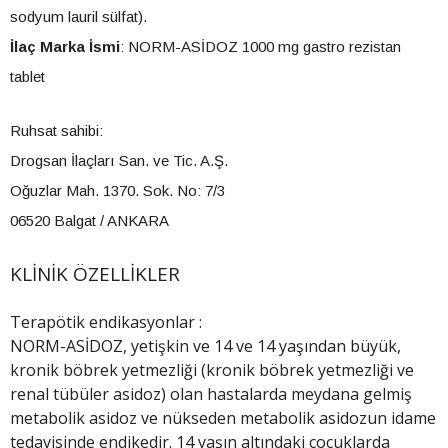
sodyum lauril sülfat).
İlaç Marka İsmi
: NORM-ASİDOZ 1000 mg gastro rezistan
tablet
Ruhsat sahibi:
Drogsan İlaçları San. ve Tic. A.Ş.
Oğuzlar Mah. 1370. Sok. No: 7/3
06520 Balgat / ANKARA
KLİNİK ÖZELLİKLER
Terapötik endikasyonlar :
NORM-ASİDOZ, yetişkin ve 14 ve 14 yaşından büyük,
kronik böbrek yetmezliği (kronik böbrek yetmezliği ve
renal tübüler asidoz) olan hastalarda meydana gelmiş
metabolik asidoz ve nükseden metabolik asidozun idame
tedavisinde endikedir. 14 yaşın altındaki çocuklarda