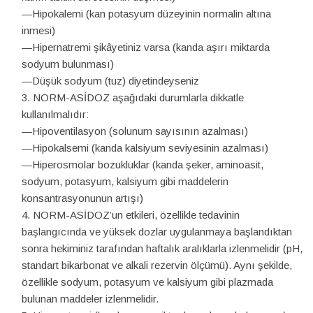
—Hipokalemi (kan potasyum düzeyinin normalin altına
inmesi)
—Hipernatremi şikâyetiniz varsa (kanda aşırı miktarda
sodyum bulunması)
—Düşük sodyum (tuz) diyetindeyseniz
NORM-ASİDOZ aşağıdaki durumlarla dikkatle
kullanılmalıdır:
—Hipoventilasyon (solunum sayısının azalması)
—Hipokalsemi (kanda kalsiyum seviyesinin azalması)
—Hiperosmolar bozukluklar (kanda şeker, aminoasit,
sodyum, potasyum, kalsiyum gibi maddelerin
konsantrasyonunun artışı)
NORM-ASİDOZ’un etkileri, özellikle tedavinin
başlangıcında ve yüksek dozlar uygulanmaya başlandıktan
sonra hekiminiz tarafından haftalık aralıklarla izlenmelidir (pH,
standart bikarbonat ve alkali rezervin ölçümü). Aynı şekilde,
özellikle sodyum, potasyum ve kalsiyum gibi plazmada
bulunan maddeler izlenmelidir.