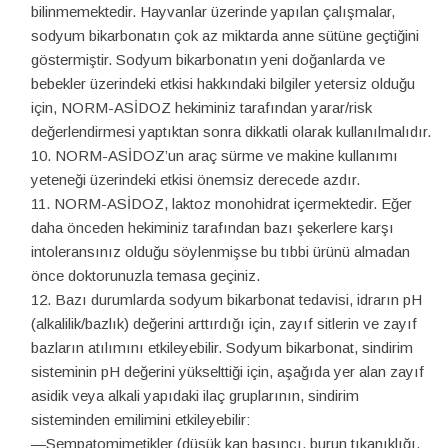
bilinmemektedir. Hayvanlar üzerinde yapılan çalışmalar,
sodyum bikarbonatın çok az miktarda anne sütüne geçtiğini
göstermiştir. Sodyum bikarbonatın yeni doğanlarda ve
bebekler üzerindeki etkisi hakkındaki bilgiler yetersiz olduğu
için, NORM-ASİDOZ hekiminiz tarafından yarar/risk
değerlendirmesi yaptıktan sonra dikkatli olarak kullanılmalıdır.
NORM-ASİDOZ’un araç sürme ve makine kullanımı
yeteneği üzerindeki etkisi önemsiz derecede azdır.
NORM-ASİDOZ, laktoz monohidrat içermektedir. Eğer
daha önceden hekiminiz tarafından bazı şekerlere karşı
intoleransınız olduğu söylenmişse bu tıbbi ürünü almadan
önce doktorunuzla temasa geçiniz.
Bazı durumlarda sodyum bikarbonat tedavisi, idrarın pH
(alkalilik/bazlık) değerini arttırdığı için, zayıf sitlerin ve zayıf
bazların atılımını etkileyebilir. Sodyum bikarbonat, sindirim
sisteminin pH değerini yükselttiği için, aşağıda yer alan zayıf
asidik veya alkali yapıdaki ilaç gruplarının, sindirim
sisteminden emilimini etkileyebilir:
—Sempatomimetikler (düşük kan basıncı, burun tıkanıklığı,