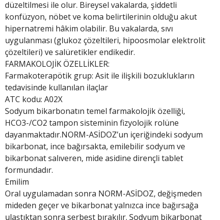
düzeltilmesi ile olur. Bireysel vakalarda, şiddetli
konfüzyon, nöbet ve koma belirtilerinin olduğu akut
hipernatremi hâkim olabilir. Bu vakalarda, sıvı
uygulanması (glukoz çözeltileri, hipoosmolar elektrolit
çözeltileri) ve salüretikler endikedir.
FARMAKOLOJİK ÖZELLİKLER:
Farmakoterapötik grup: Asit ile ilişkili bozuklukların
tedavisinde kullanılan ilaçlar
ATC kodu: A02X
Sodyum bikarbonatın temel farmakolojik özelliği,
HCO3-/CO2 tampon sisteminin fizyolojik rolüne
dayanmaktadır.NORM-ASİDOZ’un içeriğindeki sodyum
bikarbonat, ince bağırsakta, emilebilir sodyum ve
bikarbonat salıveren, mide asidine dirençli tablet
formundadır.
Emilim
Oral uygulamadan sonra NORM-ASİDOZ, değişmeden
mideden geçer ve bikarbonat yalnızca ince bağırsağa
ulaştıktan sonra serbest bırakılır. Sodyum bikarbonat