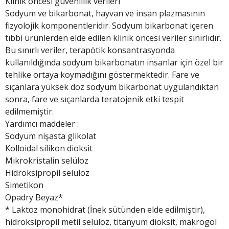
Klinik öncesi güvenlilik verileri
Sodyum ve bikarbonat, hayvan ve insan plazmasının
fizyolojik komponentleridir. Sodyum bikarbonat içeren
tıbbi ürünlerden elde edilen klinik öncesi veriler sınırlıdır.
Bu sınırlı veriler, terapötik konsantrasyonda
kullanıldığında sodyum bikarbonatın insanlar için özel bir
tehlike ortaya koymadığını göstermektedir. Fare ve
sıçanlara yüksek doz sodyum bikarbonat uygulandıktan
sonra, fare ve sıçanlarda teratojenik etki tespit
edilmemiştir.
Yardımcı maddeler :
Sodyum nişasta glikolat
Kolloidal silikon dioksit
Mikrokristalin selüloz
Hidroksipropil selüloz
Simetikon
Opadry Beyaz*
* Laktoz monohidrat (İnek sütünden elde edilmiştir),
hidroksipropil metil selüloz, titanyum dioksit, makrogol