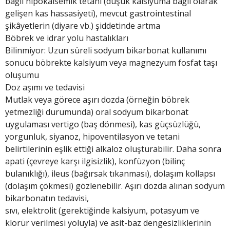
bağlı hipokalsemik tetani (düşük kalsiyuma bağlı olarak
gelişen kas hassasiyeti), mevcut gastrointestinal
şikâyetlerin (diyare vb.) şiddetinde artma
Böbrek ve idrar yolu hastalıkları
Bilinmiyor: Uzun süreli sodyum bikarbonat kullanımı
sonucu böbrekte kalsiyum veya magnezyum fosfat taşı
oluşumu
Doz aşımı ve tedavisi
Mutlak veya görece aşırı dozda (örneğin böbrek
yetmezliği durumunda) oral sodyum bikarbonat
uygulaması vertigo (baş dönmesi), kas güçsüzlüğü,
yorgunluk, siyanoz, hipoventilasyon ve tetani
belirtilerinin eşlik ettiği alkaloz oluşturabilir. Daha sonra
apati (çevreye karşı ilgisizlik), konfüzyon (bilinç
bulanıklığı), ileus (bağırsak tıkanması), dolaşım kollapsı
(dolaşım çökmesi) gözlenebilir. Aşırı dozda alınan sodyum
bikarbonatın tedavisi,
sıvı, elektrolit (gerektiğinde kalsiyum, potasyum ve
klorür verilmesi yoluyla) ve asit-baz dengesizliklerinin