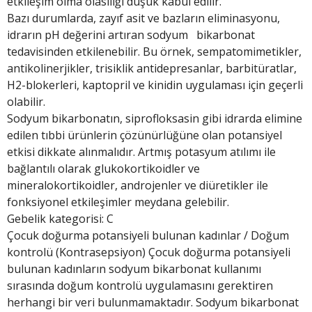
etkileşim olma olasılığı düşük kabul edilir.
Bazı durumlarda, zayıf asit ve bazların eliminasyonu,
idrarın pH değerini artıran sodyum bikarbonat
tedavisinden etkilenebilir. Bu örnek, sempatomimetikler,
antikolinerjikler, trisiklik antidepresanlar, barbitüratlar,
H2-blokerleri, kaptopril ve kinidin uygulaması için geçerli
olabilir.
Sodyum bikarbonatın, siprofloksasin gibi idrarda elimine
edilen tıbbi ürünlerin çözünürlüğüne olan potansiyel
etkisi dikkate alınmalıdır. Artmış potasyum atılımı ile
bağlantılı olarak glukokortikoidler ve
mineralokortikoidler, androjenler ve diüretikler ile
fonksiyonel etkileşimler meydana gelebilir.
Gebelik kategorisi: C
Çocuk doğurma potansiyeli bulunan kadınlar / Doğum
kontrolü (Kontrasepsiyon) Çocuk doğurma potansiyeli
bulunan kadınların sodyum bikarbonat kullanımı
sırasında doğum kontrolü uygulamasını gerektiren
herhangi bir veri bulunmamaktadır. Sodyum bikarbonat