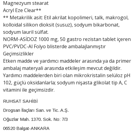
Magnezyum stearat
Acryl Eze Clear**
** Metakrilik asit: Etil akrilat kopolimeri, talk, makrogol,
kolloidal silikon dioksit (susuz), sodyum bikarbonat,
sodyum lauril sülfat.
NORM-ASİDOZ 1000 mg, 50 gastro rezistan tablet içeren
PVC/PVDC-Al Folyo blisterde ambalajlanmıştır
Geçimsizlikler
Etken madde ve yardımcı maddeler arasında ya da primer
ambalaj materyali arasında etkileşim mevcut değildir.
Yardımcı maddelerden biri olan mikrokristalin selüloz pH
102, güçlü oksidanlarla; sodyum nişasta glikolat tip A, C
vitamini ile geçimsizdir.
RUHSAT SAHİBİ
Drogsan İlaçları San. ve Tic. A.Ş.
Oğuzlar Mah. 1370. Sok. No: 7/3
06520 Balgat-ANKARA