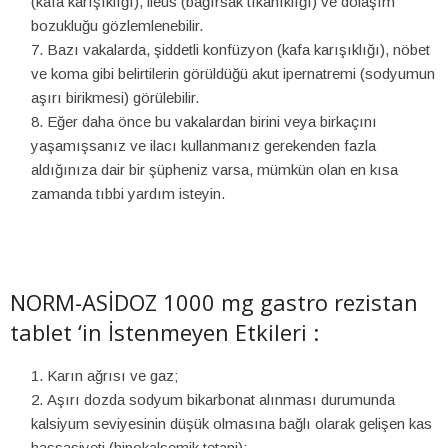
(kafa karışıklığı), ileus (bağırsak tıkanıklığı) ve dolaşım
bozukluğu gözlemlenebilir.
Bazı vakalarda, şiddetli konfüzyon (kafa karışıklığı), nöbet
ve koma gibi belirtilerin görüldüğü akut ipernatremi (sodyumun
aşırı birikmesi) görülebilir.
Eğer daha önce bu vakalardan birini veya birkaçını
yaşamışsanız ve ilacı kullanmanız gerekenden fazla
aldığınıza dair bir şüpheniz varsa, mümkün olan en kısa
zamanda tıbbi yardım isteyin.
NORM-ASİDOZ 1000 mg gastro rezistan
tablet ‘in İstenmeyen Etkileri :
Karın ağrısı ve gaz;
Aşırı dozda sodyum bikarbonat alınması durumunda
kalsiyum seviyesinin düşük olmasına bağlı olarak gelişen kas
hassasiyeti (hipokalsemik tetani);