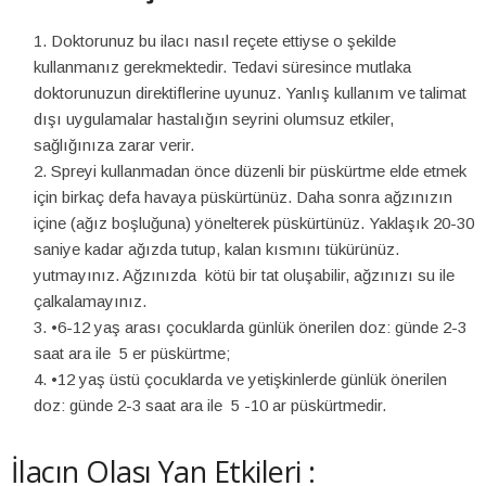
Doktorunuz bu ilacı nasıl reçete ettiyse o şekilde
kullanmanız gerekmektedir. Tedavi süresince mutlaka
doktorunuzun direktiflerine uyunuz. Yanlış kullanım ve talimat
dışı uygulamalar hastalığın seyrini olumsuz etkiler,
sağlığınıza zarar verir.
Spreyi kullanmadan önce düzenli bir püskürtme elde etmek
için birkaç defa havaya püskürtünüz. Daha sonra ağzınızın
içine (ağız boşluğuna) yönelterek püskürtünüz. Yaklaşık 20-30
saniye kadar ağızda tutup, kalan kısmını tükürünüz.
yutmayınız. Ağzınızda kötü bir tat oluşabilir, ağzınızı su ile
çalkalamayınız.
•6-12 yaş arası çocuklarda günlük önerilen doz: günde 2-3
saat ara ile 5 er püskürtme;
•12 yaş üstü çocuklarda ve yetişkinlerde günlük önerilen
doz: günde 2-3 saat ara ile 5 -10 ar püskürtmedir.
İlacın Olası Yan Etkileri :