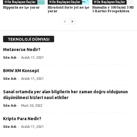
H İle Başlayan İlaçlar
H İle Başlayan İlaçlar
H İle Başlayan İlaçlar
Hippurin ne işe yarar
Hirudoid forte jel ne işe
Humulin-r 100 Iu/ml 3 Ml
yarar
5 Kartus Prospektüsu
TEKNOLOJİ DÜNYASI
Metaverse Nedir?
-
Site Adı
Aralık 11, 2021
BMW XM Konsept
-
Site Adı
Aralık 11, 2021
Sanal ortamda yer alan bilgilerin her zaman doğru olduğunun
düşünülmesi bizleri nasıl etkiler
-
Site Adı
Mart 20, 2022
Kripto Para Nedir?
-
Site Adı
Aralık 11, 2021