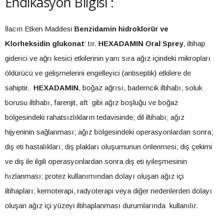
Endikasyon Bilgisi :
İlacın Etken Maddesi
Benzidamin hidroklorür ve
Klorheksidin glukonat
‘ tır.
HEXADAMIN Oral Sprey
, iltihap
giderici ve ağrı kesici etkilerinin yanı sıra ağız içindeki mikropları
öldürücü ve gelişmelerini engelleyici (antiseptik) etkilere de
sahiptir.
HEXADAMIN
, boğaz ağrısı, bademcik iltihabı, soluk
borusu iltihabı, farenjit, aft gibi ağız boşluğu ve boğaz
bölgesindeki rahatsızlıkların tedavisinde; dil iltihabı; ağız
hijyeninin sağlanması; ağız bölgesindeki operasyonlardan sonra;
diş eti hastalıkları; diş plakları oluşumunun önlenmesi; diş çekimi
ve diş ile ilgili operasyonlardan sonra diş eti iyileşmesinin
hızlanması; protez kullanımından dolayı oluşan ağız içi
iltihapları; kemoterapi, radyoterapi veya diğer nedenlerden dolayı
oluşan ağız içi yüzeyi iltihaplanması durumlarında kullanılır.