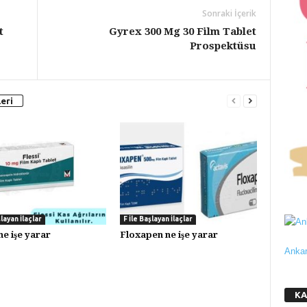
Sonraki İçerik
t
Gyrex 300 Mg 30 Film Tablet
Prospektüsu
eri
şlayan İlaçlar
F İle Başlayan İlaçlar
ne işe yarar
Floxapen ne işe yarar
Ankar
KA