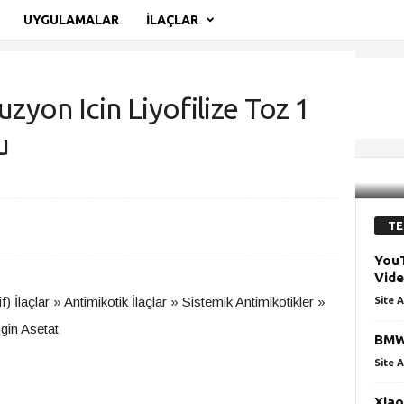
UYGULAMALAR
İLAÇLAR
zyon Icin Liyofilize Toz 1
u
zyon Icin Liyofilize Toz 1 Flakon Prospektüsu
TE
YouT
Vide
) İlaçlar » Antimikotik İlaçlar » Sistemik Antimikotikler »
Site A
gin Asetat
BMW
Site A
Xiao