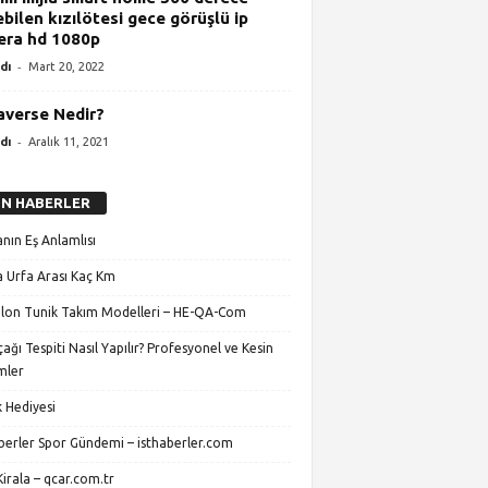
bilen kızılötesi gece görüşlü ip
ra hd 1080p
-
dı
Mart 20, 2022
verse Nedir?
-
dı
Aralık 11, 2021
N HABERLER
nın Eş Anlamlısı
 Urfa Arası Kaç Km
lon Tunik Takım Modelleri – HE-QA-Com
ağı Tespiti Nasıl Yapılır? Profesyonel ve Kesin
mler
 Hediyesi
aberler Spor Gündemi – isthaberler.com
irala – qcar.com.tr