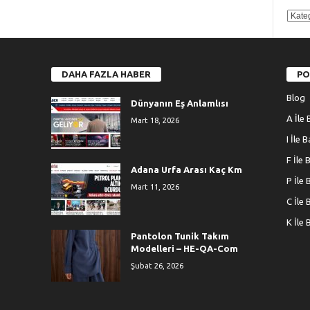
KATE
DAHA FAZLA HABER
PO
Blog
Dünyanın Eş Anlamlısı
A İle 
Mart 18, 2026
I İle 
F İle 
Adana Urfa Arası Kaç Km
P İle 
Mart 11, 2026
C İle 
K İle 
Pantolon Tunik Takım
Modelleri – HE-QA-Com
Şubat 26, 2026