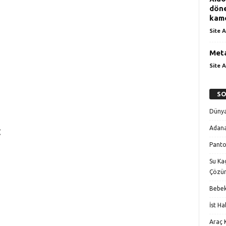
döne
kame
Site A
Meta
Site A
SO
Dünya
:
Adana
Panto
Su Kaç
Çözü
Bebek
İst H
Araç K