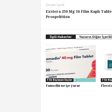
Önceki İçerik
Exviera 250 Mg 56 Film Kaplı Table
Prospektüsu
İlgili Haberler
Yazarın Diğer İçerikl
F İle Başlayan İlaçlar
F İle Ba
Famodin ne işe yarar
Flessi 