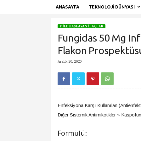
ANASAYFA
TEKNOLOJI DÜNYASI
S
i
F İLE BAŞLAYAN İLAÇLAR
t
Fungidas 50 Mg Infu
e
A
Flakon Prospektüs
d
ı
Aralık 20, 2020
Ana Sayfa
F İle Başlayan İlaçlar
Fungidas 50 Mg Infu
Enfeksiyona Karşı Kullanılan (Antienfektif
Diğer Sistemik Antimikotikler » Kaspofun
Formülü: