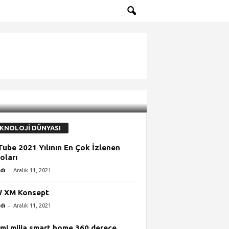
KNOLOJİ DÜNYASI
ube 2021 Yılının En Çok İzlenen
oları
-
dı
Aralık 11, 2021
 XM Konsept
-
dı
Aralık 11, 2021
mi mijia smart home 360 derece