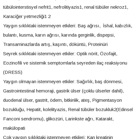
tübülointerstisyel nefrit1, nefrolitiyazis1, renal tübüler nekroz1,
Karaciğer yetmezliği1 2
Yaygın sıklıktaki istenmeyen etkileri: Baş ağrısı, İshal, kabızlık,
bulantı, kusma, karın ağrısı, karında gerginlik, dispepsi,
Transaminazlarda artış, kaşıntı, döküntü, Proteinüri
Seyrek sıklıktaki istenmeyen etkiler: Optik nörit, Özofajit,
Eozinofili ve sistemik semptomlarla seyreden ilaç reaksiyonu
(DRESS)
Yaygın olmayan istenmeyen etkiler: Sağırlık, baş dönmesi,
Gastrointestinal hemoraji, gastrik ülser (çoklu ülserler dahil),
duodenal ülser, gastrit, ödem, bitkinlik, ateş, Pigmentasyon
bozukluğu, Hepatit, kolelityazis, Renal tübüler bozukluk2(Edinsel
Fanconi sendromu), glikozüri, Larinkste ağrı, Katarakt,
makülopati
Çok yaygın sıklıktaki istenmeyen etkileri: Kan kreatinin