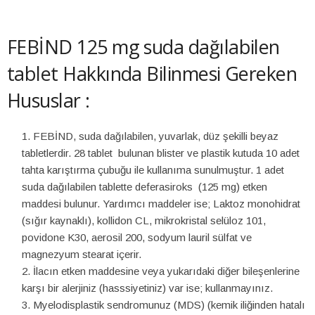
FEBİND 125 mg suda dağılabilen
tablet Hakkında Bilinmesi Gereken
Hususlar :
FEBİND, suda dağılabilen, yuvarlak, düz şekilli beyaz
tabletlerdir. 28 tablet bulunan blister ve plastik kutuda 10 adet
tahta karıştırma çubuğu ile kullanıma sunulmuştur. 1 adet
suda dağılabilen tablette deferasiroks (125 mg) etken
maddesi bulunur. Yardımcı maddeler ise; Laktoz monohidrat
(sığır kaynaklı), kollidon CL, mikrokristal selüloz 101,
povidone K30, aerosil 200, sodyum lauril sülfat ve
magnezyum stearat içerir.
İlacın etken maddesine veya yukarıdaki diğer bileşenlerine
karşı bir alerjiniz (hasssiyetiniz) var ise; kullanmayınız.
Myelodisplastik sendromunuz (MDS) (kemik iliğinden hatalı