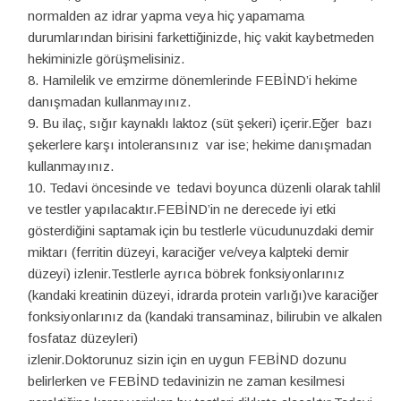
normalden az idrar yapma veya hiç yapamama
durumlarından birisini farkettiğinizde, hiç vakit kaybetmeden
hekiminizle görüşmelisiniz.
Hamilelik ve emzirme dönemlerinde FEBİND’i hekime
danışmadan kullanmayınız.
Bu ilaç, sığır kaynaklı laktoz (süt şekeri) içerir.Eğer bazı
şekerlere karşı intoleransınız var ise; hekime danışmadan
kullanmayınız.
Tedavi öncesinde ve tedavi boyunca düzenli olarak tahlil
ve testler yapılacaktır.FEBİND’in ne derecede iyi etki
gösterdiğini saptamak için bu testlerle vücudunuzdaki demir
miktarı (ferritin düzeyi, karaciğer ve/veya kalpteki demir
düzeyi) izlenir.Testlerle ayrıca böbrek fonksiyonlarınız
(kandaki kreatinin düzeyi, idrarda protein varlığı)ve karaciğer
fonksiyonlarınız da (kandaki transaminaz, bilirubin ve alkalen
fosfataz düzeyleri)
izlenir.Doktorunuz sizin için en uygun FEBİND dozunu
belirlerken ve FEBİND tedavinizin ne zaman kesilmesi