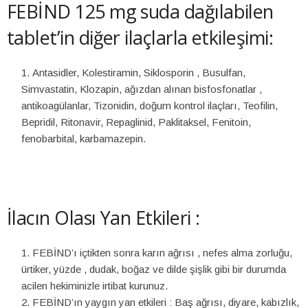
FEBİND 125 mg suda dağılabilen
tablet’in diğer ilaçlarla etkileşimi:
Antasidler, Kolestiramin, Siklosporin , Busulfan,
Simvastatin, Klozapin, ağızdan alınan bisfosfonatlar ,
antikoagülanlar, Tizonidin, doğum kontrol ilaçları, Teofilin,
Bepridil, Ritonavir, Repaglinid, Paklitaksel, Fenitoin,
fenobarbital, karbamazepin.
İlacın Olası Yan Etkileri :
FEBİND’ı içtikten sonra karın ağrısı , nefes alma zorluğu,
ürtiker, yüzde , dudak, boğaz ve dilde şişlik gibi bir durumda
acilen hekiminizle irtibat kurunuz.
FEBİND’ın yaygın yan etkileri : Baş ağrısı, diyare, kabızlık,