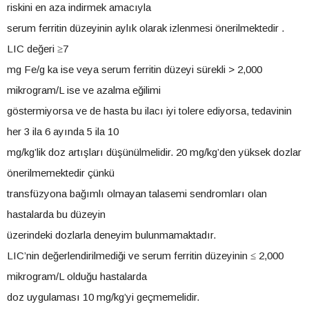
riskini en aza indirmek amacıyla
serum ferritin düzeyinin aylık olarak izlenmesi önerilmektedir .
LIC değeri ≥7
mg Fe/g ka ise veya serum ferritin düzeyi sürekli > 2,000
mikrogram/L ise ve azalma eğilimi
göstermiyorsa ve de hasta bu ilacı iyi tolere ediyorsa, tedavinin
her 3 ila 6 ayında 5 ila 10
mg/kg’lik doz artışları düşünülmelidir. 20 mg/kg’den yüksek dozlar
önerilmemektedir çünkü
transfüzyona bağımlı olmayan talasemi sendromları olan
hastalarda bu düzeyin
üzerindeki dozlarla deneyim bulunmamaktadır.
LIC’nin değerlendirilmediği ve serum ferritin düzeyinin ≤ 2,000
mikrogram/L olduğu hastalarda
doz uygulaması 10 mg/kg’yi geçmemelidir.