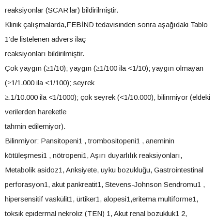
reaksiyonlar (SCAR’lar) bildirilmiştir.
Klinik çalışmalarda,FEBİND tedavisinden sonra aşağıdaki Tablo
1’de listelenen advers ilaç
reaksiyonları bildirilmiştir.
Çok yaygın (≥1/10); yaygın (≥1/100 ila <1/10); yaygın olmayan
(≥1/1.000 ila <1/100); seyrek
≥.1/10.000 ila <1/1000); çok seyrek (<1/10.000), bilinmiyor (eldeki
verilerden hareketle
tahmin edilemiyor).
Bilinmiyor: Pansitopeni1 , trombositopeni1 , aneminin
kötüleşmesi1 , nötropeni1, Aşırı duyarlılık reaksiyonları,
Metabolik asidoz1, Anksiyete, uyku bozukluğu, Gastrointestinal
perforasyon1, akut pankreatit1, Stevens-Johnson Sendromu1 ,
hipersensitif vaskülit1, ürtiker1, alopesi1,eritema multiforme1,
toksik epidermal nekroliz (TEN) 1, Akut renal bozukluk1 2,