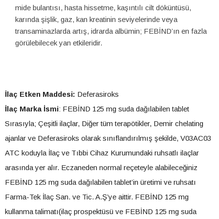
mide bulantısı, hasta hissetme, kaşıntılı cilt döküntüsü,
karında şişlik, gaz, kan kreatinin seviyelerinde veya
transaminazlarda artış, idrarda albümin; FEBİND’ın en fazla
görülebilecek yan etkileridir.
İlaç Etken Maddesi:
Deferasiroks
İlaç Marka İsmi
: FEBİND 125 mg suda dağılabilen tablet
Sırasıyla; Çeşitli ilaçlar, Diğer tüm terapötikler, Demir chelating
ajanlar ve Deferasiroks olarak sınıflandırılmış şekilde, V03AC03
ATC koduyla İlaç ve Tıbbi Cihaz Kurumundaki ruhsatlı ilaçlar
arasında yer alır. Eczaneden normal reçeteyle alabileceğiniz
FEBİND 125 mg suda dağılabilen tablet’in üretimi ve ruhsatı
Farma-Tek İlaç San. ve Tic. A.Ş’ye aittir. FEBİND 125 mg
kullanma talimatı(ilaç prospektüsü ve FEBİND 125 mg suda