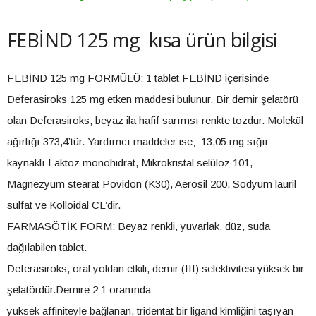
FEBİND 125 mg kısa ürün bilgisi
FEBİND 125 mg FORMÜLÜ: 1 tablet FEBİND içerisinde
Deferasiroks 125 mg etken maddesi bulunur. Bir demir şelatörü
olan Deferasiroks, beyaz ila hafif sarımsı renkte tozdur. Molekül
ağırlığı 373,4’tür. Yardımcı maddeler ise; 13,05 mg sığır
kaynaklı Laktoz monohidrat, Mikrokristal selüloz 101,
Magnezyum stearat Povidon (K30), Aerosil 200, Sodyum lauril
sülfat ve Kolloidal CL’dir.
FARMASÖTİK FORM: Beyaz renkli, yuvarlak, düz, suda
dağılabilen tablet.
Deferasiroks, oral yoldan etkili, demir (III) selektivitesi yüksek bir
şelatördür.Demire 2:1 oranında
yüksek affiniteyle bağlanan, tridentat bir ligand kimliğini taşıyan