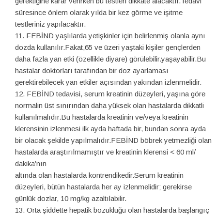
gerektiğine karar verirken bu testleri dikkate alacaktır.Tedavi
süresince önlem olarak yılda bir kez görme ve işitme
testleriniz yapılacaktır.
FEBİND yaşlılarda yetişkinler için belirlenmiş olanla aynı
dozda kullanılır.Fakat,65 ve üzeri yaştaki kişiler gençlerden
daha fazla yan etki (özellikle diyare) görülebilir.yaşayabilir.Bu
hastalar doktorları tarafından bir doz ayarlaması
gerektirebilecek yan etkiler açısından yakından izlenmelidir.
FEBİND tedavisi, serum kreatinin düzeyleri, yaşına göre
normalin üst sınırından daha yüksek olan hastalarda dikkatli
kullanılmalıdır.Bu hastalarda kreatinin ve/veya kreatinin
klerensinin izlenmesi ilk ayda haftada bir, bundan sonra ayda
bir olacak şekilde yapılmalıdır.FEBİND böbrek yetmezliği olan
hastalarda araştırılmamıştır ve kreatinin klerensi < 60 ml/
dakika’nın
altında olan hastalarda kontrendikedir.Serum kreatinin
düzeyleri, bütün hastalarda her ay izlenmelidir; gerekirse
günlük dozlar, 10 mg/kg azaltılabilir.
Orta şiddette hepatik bozukluğu olan hastalarda başlangıç