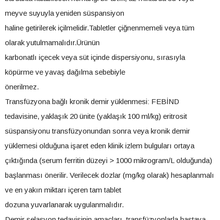
meyve suyuyla yeniden süspansiyon
haline getirilerek içilmelidir.Tabletler çiğnenmemeli veya tüm
olarak yutulmamalıdır.Ürünün
karbonatlı içecek veya süt içinde dispersiyonu, sırasıyla
köpürme ve yavaş dağılma sebebiyle
önerilmez.
Transfüzyona bağlı kronik demir yüklenmesi: FEBİND
tedavisine, yaklaşık 20 ünite (yaklaşık 100 ml/kg) eritrosit
süspansiyonu transfüzyonundan sonra veya kronik demir
yüklemesi olduğuna işaret eden klinik izlem bulguları ortaya
çıktığında (serum ferritin düzeyi > 1000 mikrogram/L olduğunda)
başlanması önerilir. Verilecek dozlar (mg/kg olarak) hesaplanmalı
ve en yakın miktarı içeren tam tablet
dozuna yuvarlanarak uygulanmalıdır.
Demir şelasyon tedavisinin amaçları, transfüzyonlarla hastaya