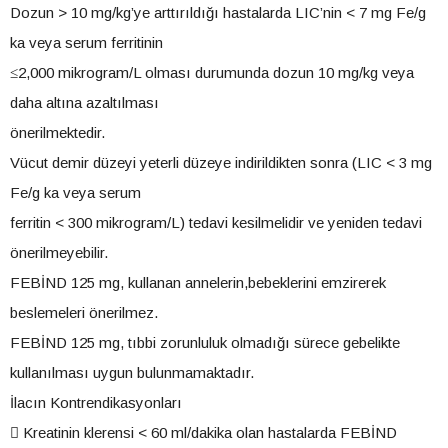
Dozun > 10 mg/kg’ye arttırıldığı hastalarda LIC’nin < 7 mg Fe/g
ka veya serum ferritinin
≤2,000 mikrogram/L olması durumunda dozun 10 mg/kg veya
daha altına azaltılması
önerilmektedir.
Vücut demir düzeyi yeterli düzeye indirildikten sonra (LIC < 3 mg
Fe/g ka veya serum
ferritin < 300 mikrogram/L) tedavi kesilmelidir ve yeniden tedavi
önerilmeyebilir.
FEBİND 125 mg, kullanan annelerin,bebeklerini emzirerek
beslemeleri önerilmez.
FEBİND 125 mg, tıbbi zorunluluk olmadığı sürece gebelikte
kullanılması uygun bulunmamaktadır.
İlacın Kontrendikasyonları
 Kreatinin klerensi < 60 ml/dakika olan hastalarda FEBİND