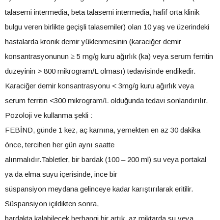
talasemi intermedia, beta talasemi intermedia, hafif orta klinik
bulgu veren birlikte geçişli talasemiler) olan 10 yaş ve üzerindeki
hastalarda kronik demir yüklenmesinin (karaciğer demir
konsantrasyonunun ≥ 5 mg/g kuru ağırlık (ka) veya serum ferritin
düzeyinin > 800 mikrogram/L olması) tedavisinde endikedir.
Karaciğer demir konsantrasyonu < 3mg/g kuru ağırlık veya
serum ferritin <300 mikrogram/L olduğunda tedavi sonlandırılır.
Pozoloji ve kullanma şekli :
FEBİND, günde 1 kez, aç karnına, yemekten en az 30 dakika
önce, tercihen her gün aynı saatte
alınmalıdır.Tabletler, bir bardak (100 – 200 ml) su veya portakal
ya da elma suyu içerisinde, ince bir
süspansiyon meydana gelinceye kadar karıştırılarak eritilir.
Süspansiyon içildikten sonra,
bardakta kalabilecek herhangi bir artık, az miktarda su veya