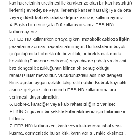
kan hücrelerinin üretilmesi ile karakterize olan bir kan hastalığı)
ilerlemiş evredeyse veya ilerlemiş kanser hastalığı ya da orta
veya şiddetli böbrek rahatsızlığınız var ise; kullanmayınız.
Başka bir demir şelatörü kullanıyorsanız.FEBİND’i
kullanmayınız.
FEBİND kullanırken ortaya çıkan metabolik asidoza ilişkin
pazarlama sonrası raporlar alınmıştır. Bu hastaların büyük
çoğunluğunda böbreklerde bozukluk, böbrek kanallarında
bozukluk (Fanconi sendromu) veya diyare (ishal) ya da asit
baz dengesi bozukluğunun bilinen bir sonuç olduğu
rahatsızlıklar mevcuttur. Vücudunuzdaki asit-baz dengesi
klinik açıdan uygun şekilde takip edilmelidir. Böbrek kaynaklı
asidoz gelişmesi durumunda FEBİND kullanımına ara
verilmesi düşünülmelidir.
Böbrek, karaciğer veya kalp rahatsızlığınız var ise;
FEBİND’i güvenli bir şekilde kullanabilmeniz için hekiminize
bildiriniz.
FEBİND’i kullanırken, kanlı veya katranımsı ishal veya
kusma, görmenizde bulanıklık, karın ağrısı, mide ekşimesi,