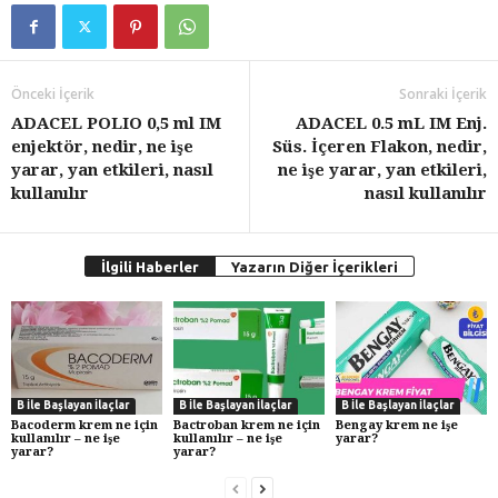
Önceki İçerik
Sonraki İçerik
ADACEL POLIO 0,5 ml IM
ADACEL 0.5 mL IM Enj.
enjektör, nedir, ne işe
Süs. İçeren Flakon, nedir,
yarar, yan etkileri, nasıl
ne işe yarar, yan etkileri,
kullanılır
nasıl kullanılır
İlgili Haberler
Yazarın Diğer İçerikleri
B İle Başlayan İlaçlar
B İle Başlayan İlaçlar
B İle Başlayan İlaçlar
Bacoderm krem ne için
Bactroban krem ne için
Bengay krem ne işe
kullanılır – ne işe
kullanılır – ne işe
yarar?
yarar?
yarar?