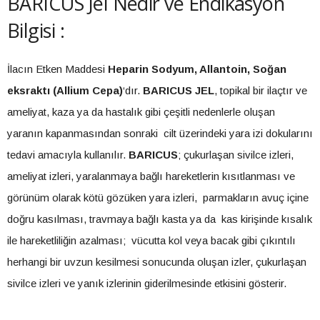
BARICUS Jel Nedir ve Endikasyon
Bilgisi :
İlacın Etken Maddesi
Heparin Sodyum, Allantoin,
Soğan
eksraktı (Allium Cepa)
‘dır.
BARICUS JEL
, topikal bir ilaçtır ve
ameliyat, kaza ya da hastalık gibi çeşitli nedenlerle oluşan
yaranın kapanmasından sonraki cilt üzerindeki yara izi dokularını
tedavi amacıyla kullanılır.
BARICUS
; çukurlaşan sivilce izleri,
ameliyat izleri, yaralanmaya bağlı hareketlerin kısıtlanması ve
görünüm olarak kötü gözüken yara izleri, parmakların avuç içine
doğru kasılması, travmaya bağlı kasta ya da kas kirişinde kısalık
ile hareketliliğin azalması; vücutta kol veya bacak gibi çıkıntılı
herhangi bir uvzun kesilmesi sonucunda oluşan izler, çukurlaşan
sivilce izleri ve yanık izlerinin giderilmesinde etkisini gösterir.