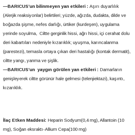
—BARICUS’un bilinmeyen yan etkileri :
Aşırı duyarlılık
(Alerjik reaksiyonlar) belirtileri; yüzde, ağızda, dudakta, dilde ve
boğazda şişme, nefes darlığı, ürtiker (kurdeşen), uygulama
yerinde soyulma, Ciltte gerginlik hissi, ağrı hissi, içi cerahat dolu
deri kabartıları nedeniyle kızarıklık; uyuşma, karıncalanma
(parestezi), temasla ortaya çıkan deri hastalığı (kontak dermatit),
ciltte yangı, yanma ve şişlik.
—BARICUS’un yaygın görülen yan etkileri :
Damarların
genişleyerek ciltte görünür hale gelmesi (telenjiektazi), kaşıntı,
kızarıklık.
İlaç Etken Maddesi:
Heparin Sodyum(0,4 mg), Allantoin (10
mg), Soğan eksraktı-Allium Cepa(100 mg)