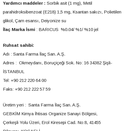
Yardımcı maddeler :
Sorbik asit (1 mg), Metil
parahidroksibenzoat (E218) 1,5 mg, Ksantan sakızı, Polietilen
glikol, Çam esansı, Deiyonize su
İlaç Marka İsmi
: BARICUS %0.04/ %1/ %10 jel
Ruhsat sahibi:
Adı : Santa Farma İlaç San. A.Ş.
Adres : Okmeydanı, Boruçiçeği Sok. No: 16 34382 Şişli-
İSTANBUL
Tel: +90 212 220 64 00
Faks: +90 212 222 57 59
Üretim yeri : Santa Farma İlaç San. A.Ş.
GEBKİM Kimya İhtisas Organize Sanayi Bölgesi,
Çerkeşli Yolu Üzeri, Erol Kiresepi Cad. No:8, 41455