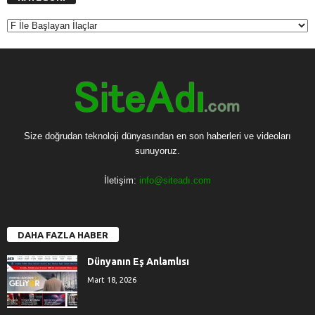
K
A
T
E
G
O
R
İ
Size doğrudan teknoloji dünyasından en son haberleri ve videoları
sunuyoruz.
İletişim:
info@siteadı.com
DAHA FAZLA HABER
Dünyanın Eş Anlamlısı
Mart 18, 2026