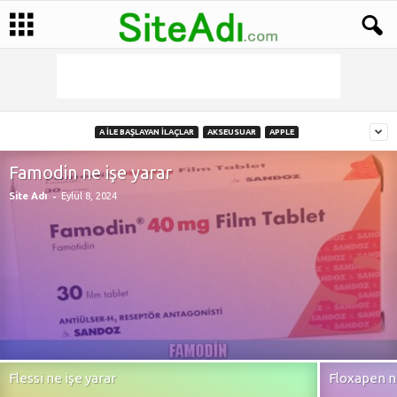
A İLE BAŞLAYAN İLAÇLAR
AKSEUSUAR
APPLE
Famodin ne işe yarar
-
Site Adı
Eylül 8, 2024
Flessi ne işe yarar
Floxapen ne