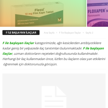
F İLE BAŞLAYAN İLAÇLAR
Ana Sayfa
F İle Başlayan İlaçlar
Sayfa 2
F ile başlayan ilaçlar
kategorimizde, ağrı kesicilerden antibiyotiklere
kadar geniş bir yelpazede ilaç tanıtımları bulunmaktadır.
F ile başlayan
ilaçlar
, uzman doktorların reçeteleri doğrultusunda kullanılmalıdır.
Herhangi bir ilaç kullanmadan önce, lütfen bu ilaçların olası yan etkilerini
öğrenmek için doktorunuzla görüşün.